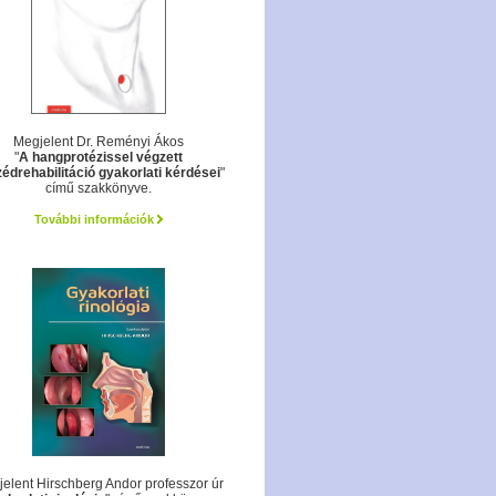
Megjelent Dr. Reményi Ákos
"
A hangprotézissel végzett
édrehabilitáció gyakorlati kérdései
"
című szakkönyve.
További információk
elent Hirschberg Andor professzor úr