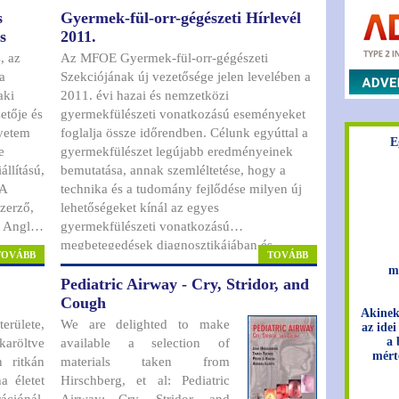
s
Gyermek-fül-orr-gégészeti Hírlevél
családjának története”
s
2011.
alcímű könyv
kban a
megjelentetése. A közel
, az
Az MFOE Gyermek-fül-orr-gégészeti
djuk
400 oldalas Krepuska
a
Szekciójának új vezetősége jelen levelében a
tást
monográfia felöleli –
aki
2011. évi hazai és nemzetközi
ni, akik
páratlan orvosi
etője és
gyermekfülészeti vonatkozású eseményeket
munkássága mellett –
gyetem
foglalja össze időrendben. Célunk egyúttal a
E
szerteágazó polihisztori
e
gyermekfülészet legújabb eredményeinek
tevékenységét is. [A
állítású,
bemutatása, annak szemléltetése, hogy a
könyv döntően levéltári
 A
technika és a tudomány fejlődése milyen új
kutatómunka
szerző,
lehetőségeket kínál az egyes
eredménye.]
gyermekfülészeti vonatkozású
megbetegedések diagnosztikájában és
TOVÁBB
TOVÁBB
therápiájában, irányt mutatva az újabb
m
Pediatric Airway - Cry, Stridor, and
őbb
potenciális kutatási területek felé.
Cough
i.
Akinek
rülete,
We are delighted to make
az idei
a 
röltve
available a selection of
mért
materials taken from
a életet
Hirschberg, et al: Pediatric
ációnál,
Airway: Cry, Stridor, and