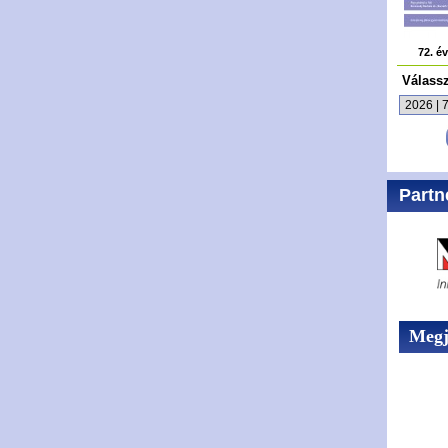
72. é
Válass
Partn
Megje