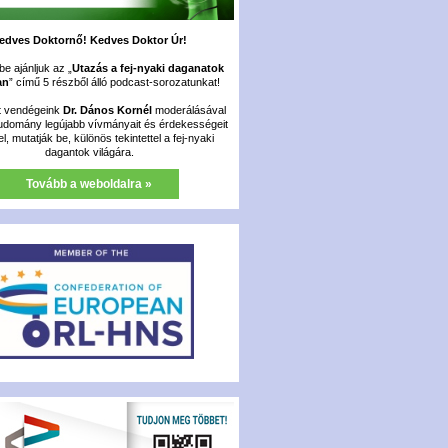
edves Doktornő! Kedves Doktor Úr!
e ajánljuk az „
Utazás a fej-nyaki daganatok
an
” című 5 részből álló podcast-sorozatunkat!
t vendégeink
Dr. Dános Kornél
moderálásával
udomány legújabb vívmányait és érdekességeit
fel, mutatják be, különös tekintettel a fej-nyaki
dagantok világára.
Tovább a weboldalra »