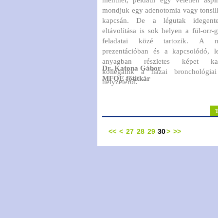
mondjuk egy adenotomia vagy tonsil
kapcsán. De a légutak idegentes
eltávolítása is sok helyen a fül-orr-
feladatai közé tartozik. A me
prezentációban és a kapcsolódó, le
anyagban részletes képet kap
Dr. Katona Gábor
kollégáink a hazai bronchológiai 
MFOE főtitkár
helyzetéről.
<<
<
27
28
29
30
>
>>