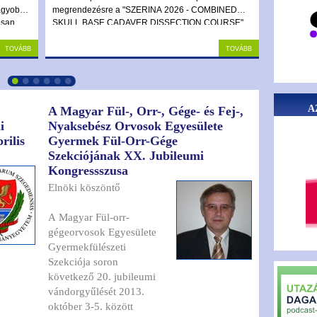
agyobb
megrendezésre a "SZERINA 2026 - COMBINED
A 2025. év
osan
SKULL BASE CADAVER DISSECTION COURSE".
Miklós taná
észeti,
anyagát me
usra. Az
Tovább
Tovább
ése
en
iófokra.
A
A Magyar Fül-, Orr-, Gége- és Fej-,
i
Nyaksebész Orvosok Egyesülete
rilis
Gyermek Fül-Orr-Gége
Szekciójának XX. Jubileumi
Kongressszusa
Elnöki köszöntő
A Magyar Fül-orr-
gégeorvosok Egyesülete
Gyermekfülészeti
Szekciója soron
következő 20. jubileumi
vándorgyűlését 2013.
október 3-5. között