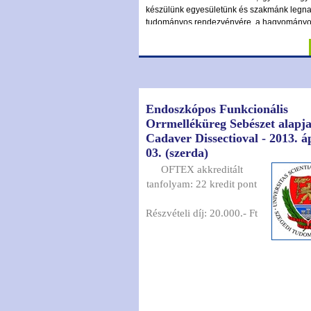
készülünk egyesületünk és szakmánk legn
tudományos rendezvényére, a hagyomány
kétévente megrendezésre kerülő fül-orr-gég
fej-nyaksebészeti és audiológiai kongressz
elmúlt két alkalommal Eger adott otthont
rendezvényeinknek, egyesületünk új vezet
azonban úgy döntött, hogy 2026 októberéb
visszatérünk a gyönyörű Balaton partjára, S
Endoszkópos Funkcionális
Orrmelléküreg Sebészet alapja
Cadaver Dissectioval - 2013. áp
03. (szerda)
OFTEX akkreditált
tanfolyam: 22 kredit pont
Részvételi díj: 20.000.- Ft