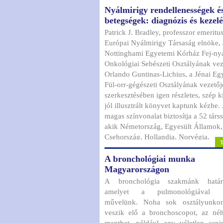
Nyálmirigy rendellenességek é
példány szaklapot nyomtatunk, illetve
betegségek: diagnózis és kezelé
postázunk, éppen ezért a díjbefizetési
fegyelem fontos tényező. A továbbia
Patrick J. Bradley, professzor emeritus
lapot az előre díjat fizetők számára tu
Európai Nyálmirigy Társaság elnöke, 
postázni, a visszamenőleges lapelőállí
Nottinghami Egyetemi Kórház Fej-ny
azon tagjaink számára tudjuk biztosíta
Onkológiai Sebészeti Osztályának vez
az ezzel kapcsolatos plusz költséget is
Orlando Guntinas-Lichius, a Jénai E
befizetik.
Fül-orr-gégészeti Osztályának vezetőj
szerkesztésében igen részletes, szép ki
jól illusztrált könyvet kaptunk kézbe.
magas színvonalat biztosítja a 52 társ
akik Németország, Egyesült Államok, Anglia,
Csehország, Hollandia, Norvégia,
Olaszország, Franciaország, Ausztria,
A bronchológiai munka
Belgium és Svédország legkiemelked
Magyarországon
nyálmirigy szakértői közül kerülnek k
A bronchológia szakmánk határte
amelyet a pulmonológiával ka
művelünk. Noha sok osztályunkon ritkán
veszik elő a bronchoscopot, az néh
menthet, például egy véletlen aspir