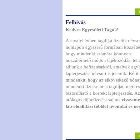
Felhívás
Kedves Egyesületi Tagok!
A tavalyi évben tagdíjat fizetők névso
honlapon egyszerű formában közzéte
hogy mindenki számára könnyen
hozzáférhető módon tájékozódási leh
adjunk a befizetésekről, amelyek egy
lapterjesztési névsort is jelentik. Kérünk
mindenkit, hogy az elkövetkező hón
mindenki fizesse be a tagdíjat, mert c
biztosítható a korrekt lapterjesztés. Az
utólagos díjbefizetést sajnos
visszame
lap-előállítási többlet nyomdai és po
költségek
terhelik, ami az Egyesület 
2012-ben meghaladta a nyolcszázeze
forintot az őszi kongresszus előtti k
tagdíjfizetések miatt! Könnyű belátni, hogy
az Egyesület számára nem mindegy, 