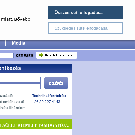
×
Összes süti elfogadása
E
a miatt. Bővebb
Szükséges sütik elfogadása
 Surgery
Média
entkezés
sztráció
Technikai forródrót:
zó emlékeztető
+36 30 327 4143
lvételi kérelem
h Miklós: A hallásmegítélés
Szakmai elismerés a
YESÜLET KIEMELT TÁMOGATÓJA:
legkiválóbbaknak