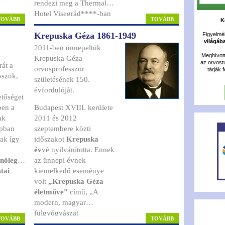
rendezi meg a Thermal
Hotel Visegrád****-ban
TOVÁBB
TOVÁBB
K
nemzetközi részvétellel.
Krepuska Géza 1861-1949
A rendezvény szervezője
Figyelméb
világáb
a Heim Pál
2011-ben ünnepeltük
Gyermekkórház Fül-orr-
Meghívot
Krepuska Géza
az orvost
rát a
gége-, és Bronchológiai
orvosprofesszor
tárják 
sszük,
Osztálya.
születésének 150.
évfordulóját.
etőséget
ben a
Budapest XVIII. kerülete
2011 és 2012
apban
szeptembere közti
sak így
időszakot
Krepuska
év
vé nyilvánította. Ennek
nőleges
az ünnepi évnek
stai
kiemelkedő eseménye
számára
volt
„Krepuska Géza
r
életműve”
című, „A
ampány
modern, magyar
fülgyógyászat
TOVÁBB
TOVÁBB
hány
megteremtőjének és