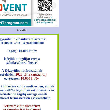
gyesületünk bankszámlaszáma:
11708001-20315478-00000000
Tagdíj: 10.000 Ft/év
Kérjük a tagdíjat erre a
számlaszámra fizesse!
A Közgyűlés határozatának
egfelelően
2023-tól a tagsági díj
egységesen
10.000 Ft/év
.
 túlfizetése volt a múlt évben, annak
 évi (2026) tagdíjban ezt jóváírtuk és
befizetendő tagdíj összege ennek
ékével természetesen csökkenthető.
Befizetés előtt ellenőrizze
az egyenlegét a honlapon
!