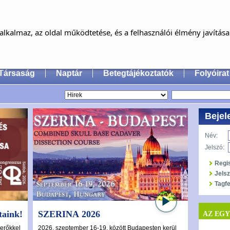
MAGYAR FÜL-, ORR-, GÉGE ÉS FEJ-,
NYAKSEBÉSZ ORVOSOK EGYESÜLET
lkalmaz, az oldal működtetése, és a felhasználói élmény javítás
an Society of Oto-Rhino-Laryngology, Head & Neck
Társaság
Naptár
Betegtájékoztatók
Folyóirat
Bejel
Név:
Jelszó:
Regi
Jels
Tagfe
taink!
SZERINA 2026
Dr. Tót
AZ EG
alapjai
 erőkkel
2026. szeptember 16-19. között Budapesten kerül