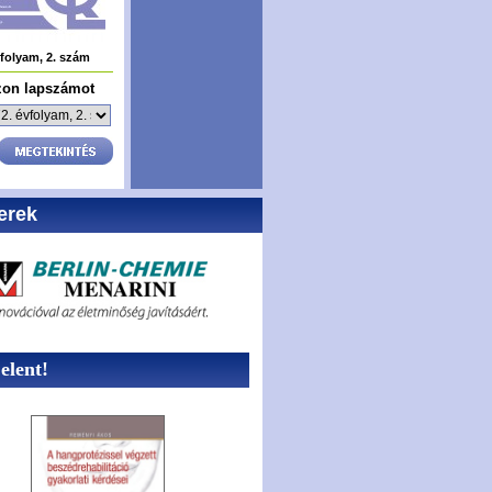
vfolyam, 2. szám
zon lapszámot
erek
lent!