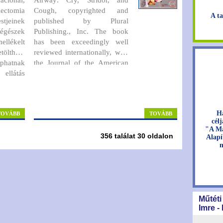
lectomia
Cough, copyrighted and
A ta
tjeinek
published by Plural
gégészek
Publishing., Inc. The book
llékelt
has been exceedingly well
tölthető
reviewed internationally, with
hatnak
the Journal of the American
ellátás
Medical Association
describing it as
'...exceedingly
useful in giving a clear
picture of how the sounds are
H
TOVÁBB
TOVÁBB
represented...'
and the Journal
cél
of Laryngology and Otology
"A Ma
writing
'It is a very well
356 találat 30 oldalon
Alapí
n
written book, which gives the
reader the feeling that the
authors have a wealth of
experience in dealing with
difficult paediatric airways'
.
Műtéti
Imre -