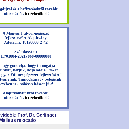
gdíjról és a befizetésekről további
információk
itt érhetők el
!
A Magyar Fül-orr-gégészet
fejlesztéséért Alapítvány
Adószám: 18190003-2-42
Számlaszám:
11701004-20217868-00000000
a úgy gondolja, hogy támogatja
jainkat, kérjük, adja adója 1%-át
gyar Fül-orr-gégészet fejlesztésért"
tványnak. Támogatását - betegeink
evében is - hálásan köszönjük!
Alapítványunkról további
információk
itt érhetők el
!
 videók: Prof. Dr. Gerlinger
 Malleus relocatio