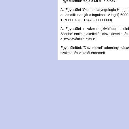
Egyesületünk tagja a MOTESZ-nek.
Az Egyesület "Otorhinolaryngologia Hungaric
automatikusan jár a tagoknak. A tagdíj 6000
11708001-20315478-00000000).
Az Egyesület a szakma legkiválóbbjait - é
Sándor" emlékplakettel és díszoklevéllel é
díszoklevéllel tünteti ki.
Egyesületünk "Díszoklevél" adományozásáva
szakmai és vezetői érdemeit.