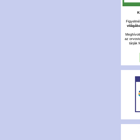
K
Figyelméb
világáb
Meghívot
az orvost
tárják 