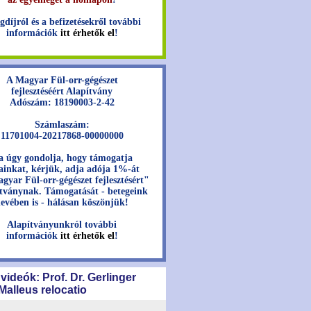
gdíjról és a befizetésekről további
információk
itt érhetők el
!
A Magyar Fül-orr-gégészet
fejlesztéséért Alapítvány
Adószám: 18190003-2-42
Számlaszám:
11701004-20217868-00000000
a úgy gondolja, hogy támogatja
jainkat, kérjük, adja adója 1%-át
gyar Fül-orr-gégészet fejlesztésért"
tványnak. Támogatását - betegeink
evében is - hálásan köszönjük!
Alapítványunkról további
információk
itt érhetők el
!
 videók: Prof. Dr. Gerlinger
 Malleus relocatio