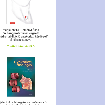
Megjelent Dr. Reményi Ákos
"
A hangprotézissel végzett
édrehabilitáció gyakorlati kérdései
"
című szakkönyve.
További információk
elent Hirschberg Andor professzor úr