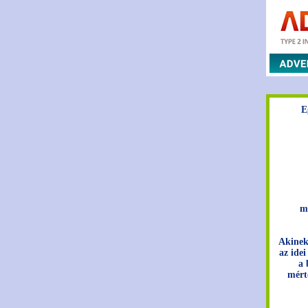
E
m
Akinek
az idei
a 
mért