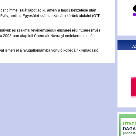
a" címmel saját lapot ad ki, amely a tagdíj befizetése után
 Ft/év, amit az Egyesület számlaszámára kérünk átutalni (OTP
letművük és szakmai tevékenységük elismeréséül "Cseresnyés
s a 2008-ban alapított Chermak-Navratyl emlékéremmel és
A
l ismeri el a nyugállományba vonuló kollégáink kimagasló