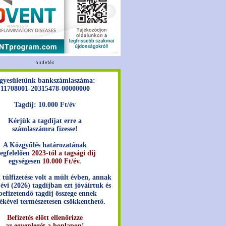
gyesületünk bankszámlaszáma:
11708001-20315478-00000000
Tagdíj: 10.000 Ft/év
Kérjük a tagdíjat erre a
számlaszámra fizesse!
A Közgyűlés határozatának
egfelelően
2023-tól a tagsági díj
egységesen
10.000 Ft/év
.
 túlfizetése volt a múlt évben, annak
 évi (2026) tagdíjban ezt jóváírtuk és
befizetendő tagdíj összege ennek
ékével természetesen csökkenthető.
Befizetés előtt ellenőrizze
az egyenlegét a honlapon
!