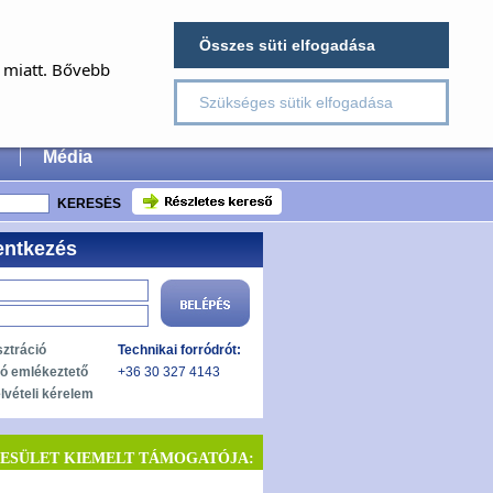
×
Összes süti elfogadása
E
a miatt. Bővebb
Szükséges sütik elfogadása
 Surgery
Média
entkezés
sztráció
Technikai forródrót:
zó emlékeztető
+36 30 327 4143
lvételi kérelem
YESÜLET KIEMELT TÁMOGATÓJA: