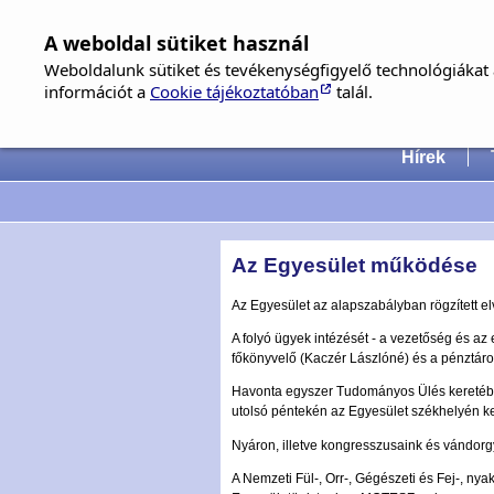
A weboldal sütiket használ
Weboldalunk sütiket és tevékenységfigyelő technológiákat a
információt a
Cookie tájékoztatóban
talál.
Hungari
Hírek
Az Egyesület működése
Az Egyesület az alapszabályban rögzített el
A folyó ügyek intézését - a vezetőség és az el
főkönyvelő (Kaczér Lászlóné) és a pénztáro
Havonta egyszer Tudományos Ülés keretében
utolsó péntekén az Egyesület székhelyén ke
Nyáron, illetve kongresszusaink és vándorg
A Nemzeti Fül-, Orr-, Gégészeti és Fej-, n