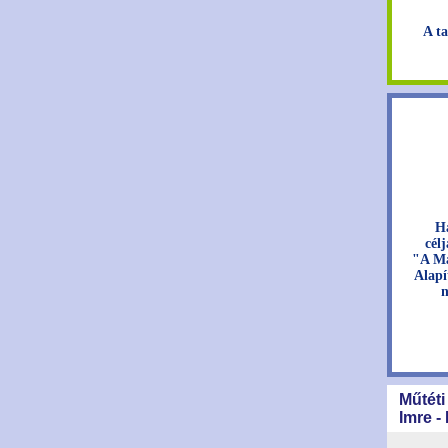
A ta
H
cél
"A Ma
Alapí
n
Műtéti
Imre -