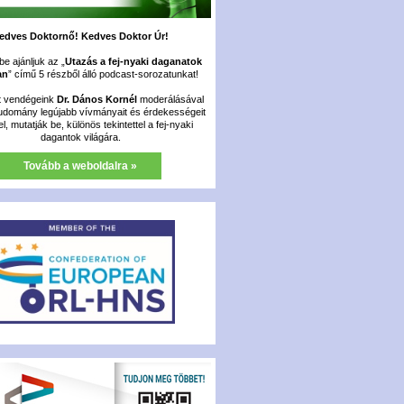
edves Doktornő! Kedves Doktor Úr!
e ajánljuk az „
Utazás a fej-nyaki daganatok
an
” című 5 részből álló podcast-sorozatunkat!
t vendégeink
Dr. Dános Kornél
moderálásával
udomány legújabb vívmányait és érdekességeit
fel, mutatják be, különös tekintettel a fej-nyaki
dagantok világára.
Tovább a weboldalra »