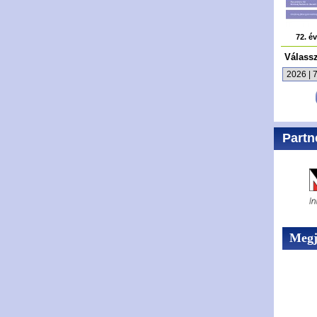
72. é
Válass
Partn
Megje