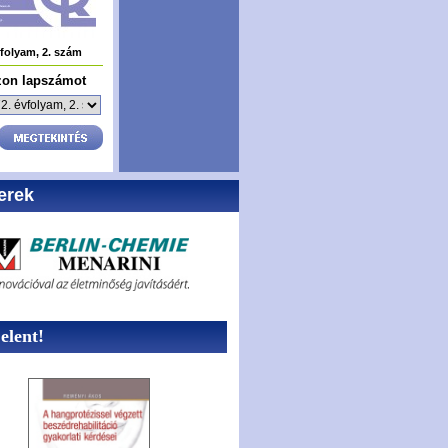
vfolyam, 2. szám
zon lapszámot
erek
lent!