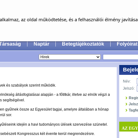
MAGYAR FÜL-, ORR-, GÉGE ÉS FEJ-,
NYAKSEBÉSZ ORVOSOK EGYESÜLET
lkalmaz, az oldal működtetése, és a felhasználói élmény javítás
an Society of Oto-Rhino-Laryngology, Head & Neck
Társaság
Naptár
Betegtájékoztatók
Folyóirat
Bejel
Név:
vek és szabályok szerint működik.
Jelszó:
nökség állásfoglalásai alapján - a főtitkár, illetve az elnök végzi a
Regi
s segítségével.
Jels
 gyűlnek össze az Egyesület tagjai, amelyre általában a hónap
Tagfe
rül sor.
yűléseink idején a havi tudományos ülések szervezése szünetel.
AZ EG
yaksebészeti Kongresszus két évente kerül megrendezésre.