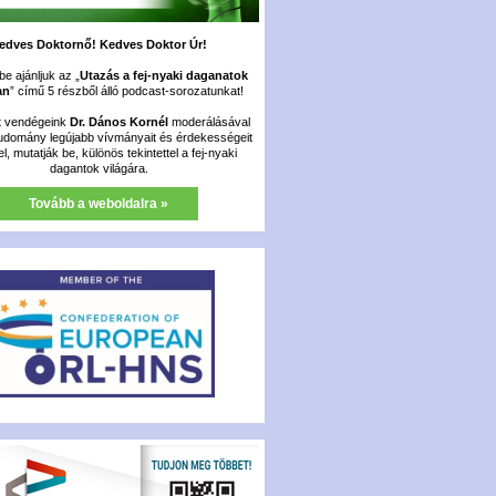
edves Doktornő! Kedves Doktor Úr!
e ajánljuk az „
Utazás a fej-nyaki daganatok
an
” című 5 részből álló podcast-sorozatunkat!
t vendégeink
Dr. Dános Kornél
moderálásával
udomány legújabb vívmányait és érdekességeit
fel, mutatják be, különös tekintettel a fej-nyaki
dagantok világára.
Tovább a weboldalra »