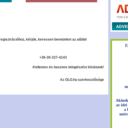
regisztrációhoz, kérjük, keressen bennünket az alábbi
E
+36-30-327-4143
Kellemes és hasznos böngészést kívánunk!
Az OLO.hu szerkesztősége
m
Akinek
az idei
a 
mért