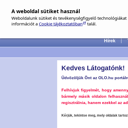
A weboldal sütiket használ
Weboldalunk sütiket és tevékenységfigyelő technológiákat a
információt a
Cookie tájékoztatóban
talál.
Hungari
Hírek
Kedves Látogatónk!
Üdvözöljük Önt az OLO.hu portálr
Felhívjuk figyelmét, hogy amenn
bármely másik oldalon felhaszná
regisztrálnia, hanem ezekkel az ada
Kérjük, tekintse meg, mely oldalak tart