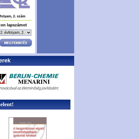
vfolyam, 2. szám
zon lapszámot
erek
lent!