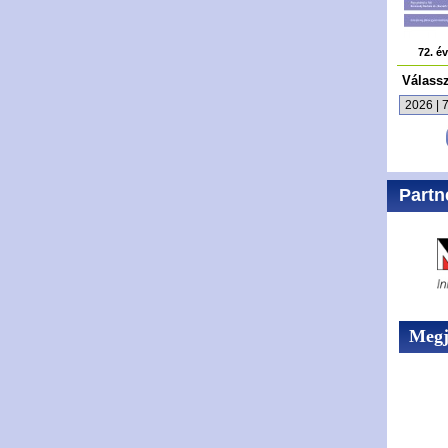
72. é
Válass
Partn
Megje