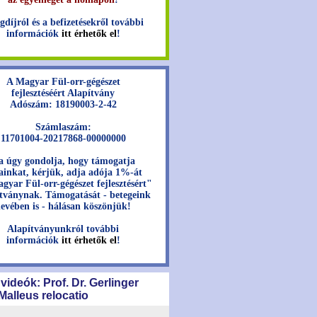
gdíjról és a befizetésekről további
információk
itt érhetők el
!
A Magyar Fül-orr-gégészet
fejlesztéséért Alapítvány
Adószám: 18190003-2-42
Számlaszám:
11701004-20217868-00000000
a úgy gondolja, hogy támogatja
jainkat, kérjük, adja adója 1%-át
gyar Fül-orr-gégészet fejlesztésért"
tványnak. Támogatását - betegeink
evében is - hálásan köszönjük!
Alapítványunkról további
információk
itt érhetők el
!
 videók: Prof. Dr. Gerlinger
 Malleus relocatio