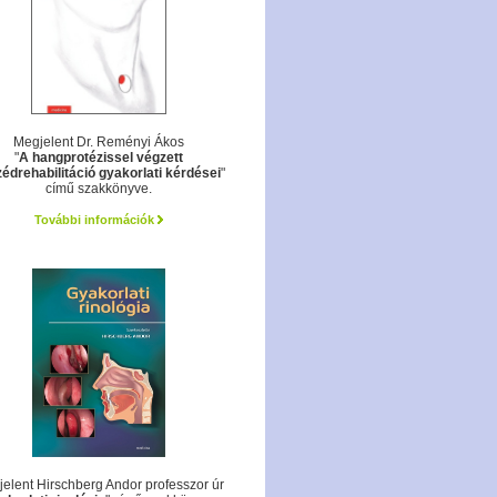
Megjelent Dr. Reményi Ákos
"
A hangprotézissel végzett
édrehabilitáció gyakorlati kérdései
"
című szakkönyve.
További információk
elent Hirschberg Andor professzor úr