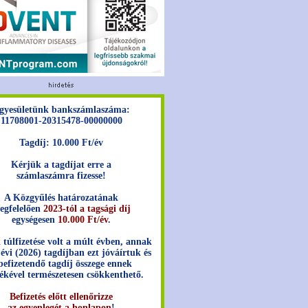
gyesületünk bankszámlaszáma:
11708001-20315478-00000000
Tagdíj: 10.000 Ft/év
Kérjük a tagdíjat erre a
számlaszámra fizesse!
A Közgyűlés határozatának
egfelelően
2023-tól a tagsági díj
egységesen
10.000 Ft/év
.
 túlfizetése volt a múlt évben, annak
 évi (2026) tagdíjban ezt jóváírtuk és
befizetendő tagdíj összege ennek
ékével természetesen csökkenthető.
Befizetés előtt ellenőrizze
az egyenlegét a honlapon
!