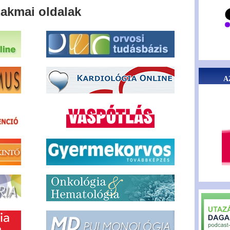
akmai oldalak
A