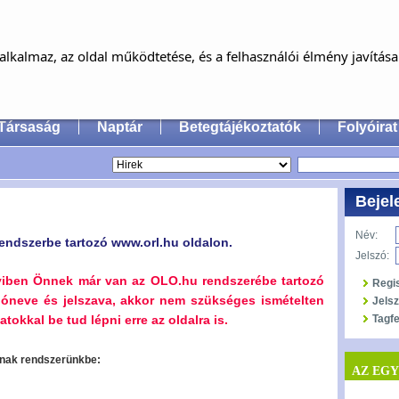
MAGYAR FÜL-, ORR-, GÉGE ÉS FEJ-,
NYAKSEBÉSZ ORVOSOK EGYESÜLET
lkalmaz, az oldal működtetése, és a felhasználói élmény javítás
an Society of Oto-Rhino-Laryngology, Head & Neck
Társaság
Naptár
Betegtájékoztatók
Folyóirat
Bejel
Név:
endszerbe tartozó www.orl.hu oldalon.
Jelszó:
yiben Önnek már van az OLO.hu rendszerébe tartozó
Regi
lóneve és jelszava, akkor nem szükséges ismételten
Jels
tokkal be tud lépni erre az oldalra is.
Tagfe
oznak rendszerünkbe:
AZ EG