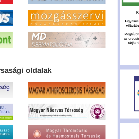
K
Figyelméb
világáb
Meghívot
az orvost
tárják 
rsasági oldalak