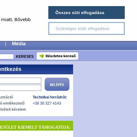
×
Összes süti elfogadása
E
a miatt. Bővebb
Szükséges sütik elfogadása
 Surgery
Média
entkezés
sztráció
Technikai forródrót:
zó emlékeztető
+36 30 327 4143
lvételi kérelem
YESÜLET KIEMELT TÁMOGATÓJA: