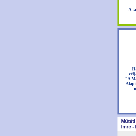
A ta
H
cél
"A Ma
Alapí
n
Műtéti
Imre -