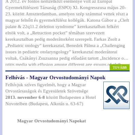
A 2012. év fontos nemzetközi eseménye volt az Európai
Gyermekfülészeti Társaság (ESPO) XI. Kongresszusa május 20-
23. között Amszterdamban, amelyen szép számmal vettek részt a
magyar felnőtt és gyermekfülész kollégák. Katona Gábor a „Cleft
palate & 22q11.2 deletion syndrome” kerekasztalban felkért
elnök volt, a „Retraction pocket” témában szervezett
kerekasztalban pedig moderátorként szerepelt. Farkas Zsolt a
„Pediatric otology” kerekasztal, Benedek Pálma a „Challenging
issues in pediatric otolaryngology” kerekasztal moderátorai
voltak, Csákányi Zsuzsanna pedig előadást tartott „Incidence of
otitis media with effusion among different age groups of cleft
TOVÁBB
palate children” címmel.
Felhívás - Magyar Orvostudományi Napok
Felhívjuk szíves figyelmét, hogy a Magyar
Orvostársaságok és Egyesületek Szövetsége
2013. november 6‐8
között Budapesten a Hotel
Novotelben (Budapest, Alkotás u. 63‐67)
Magyar Orvostudományi Napokat