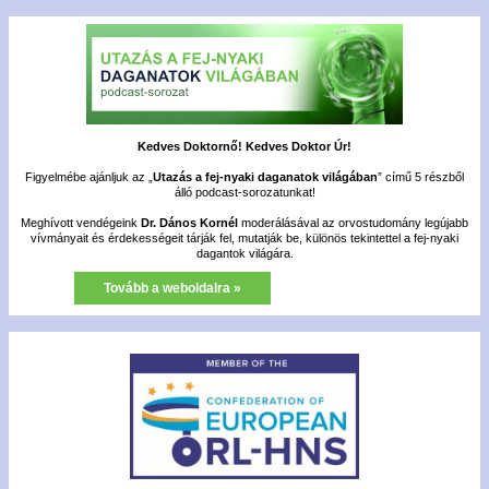
Kedves Doktornő! Kedves Doktor Úr!
Figyelmébe ajánljuk az „
Utazás a fej-nyaki daganatok világában
” című 5 részből
álló podcast-sorozatunkat!
Meghívott vendégeink
Dr. Dános Kornél
moderálásával az orvostudomány legújabb
vívmányait és érdekességeit tárják fel, mutatják be, különös tekintettel a fej-nyaki
dagantok világára.
Tovább a weboldalra »