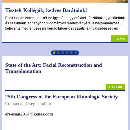
Tisztelt Kollégák, kedves Barátaink!
Eltelt lassan ismételten két év, így már nagy erőkkel készülünk egyesületünk
és szakmánk legnagyobb tudományos rendezvényére, a hagyományosan
kétévente megrendezésre kerülő fül-orr-gégészeti, fej-nyaksebészeti és
Bel
audiológiai kongresszusra. Az elmúlt két alkalommal Eger adott otthont
rendezvényeinknek, egyesületünk új vezetése azonban úgy döntött, hogy
Tovább
2026 októberében visszatérünk a gyönyörű Balaton partjára, Siófokra.
Regisz
Jel
State of the Art: Facial Reconstruction and
emlék
Transplantation
Tagfel
kér
TOVÁBB
Tech
25th Congress of the European Rhinologic Society
forró
+36
Contact and Registration:
327 
ers-isian2014@kenes.com