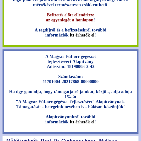
mértékével természetesen csökkenthető.
Befizetés előtt ellenőrizze
az egyenlegét a honlapon
!
A tagdíjról és a befizetésekről további
információk
itt érhetők el
!
A Magyar Fül-orr-gégészet
fejlesztéséért Alapítvány
Adószám: 18190003-2-42
Számlaszám:
11701004-20217868-00000000
Ha úgy gondolja, hogy támogatja céljainkat, kérjük, adja adója
1%-át
"A Magyar Fül-orr-gégészet fejlesztésért" Alapítványnak.
Támogatását - betegeink nevében is - hálásan köszönjük!
Alapítványunkról további
információk
itt érhetők el
!
Műtéti videók: Prof. Dr. Gerlinger Imre - Malleus