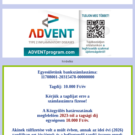
Egyesületünk bankszámlaszáma:
11708001-20315478-00000000
Tagdíj: 10.000 Ft/év
Kérjük a tagdíjat erre a
számlaszámra fizesse!
A Közgyűlés határozatának
megfelelően
2023-tól a tagsági díj
egységesen
10.000 Ft/év
.
Akinek túlfizetése volt a múlt évben, annak az idei évi (2026)
tagdíjban ezt jóváírtuk és a befizetendő tagdíj összege ennek