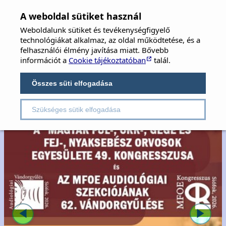
MFOE
×
A weboldal sütiket használ
Weboldalunk sütiket és tevékenységfigyelő
MAGYAR FÜL-, ORR-, GÉGE ÉS FEJ-,
technológiákat alkalmaz, az oldal működtetése, és a
NYAKSEBÉSZ ORVOSOK EGYESÜLETE
felhasználói élmény javítása miatt. Bővebb
információt a
Cookie tájékoztatóban
talál.
Hungarian Society of Oto-Rhino-Laryngology,
Head & Neck Surgery
Összes süti elfogadása
Szükséges sütik elfogadása