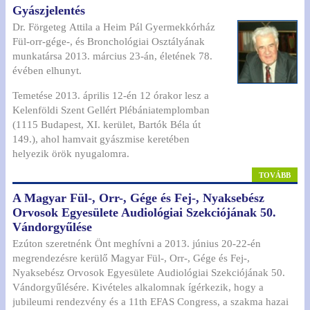
Gyászjelentés
Dr. Förgeteg Attila a Heim Pál Gyermekkórház
Fül-orr-gége-, és Bronchológiai Osztályának
munkatársa 2013. március 23-án, életének 78.
évében elhunyt.
Temetése 2013. április 12-én 12 órakor lesz a
Kelenföldi Szent Gellért Plébániatemplomban
(1115 Budapest, XI. kerület, Bartók Béla út
149.), ahol hamvait gyászmise keretében
helyezik örök nyugalomra.
TOVÁBB
A Magyar Fül-, Orr-, Gége és Fej-, Nyaksebész
Orvosok Egyesülete Audiológiai Szekciójának 50.
Vándorgyűlése
Ezúton szeretnénk Önt meghívni a 2013. június 20-22-én
megrendezésre kerülő Magyar Fül-, Orr-, Gége és Fej-,
Nyaksebész Orvosok Egyesülete Audiológiai Szekciójának 50.
Vándorgyűlésére. Kivételes alkalomnak ígérkezik, hogy a
jubileumi rendezvény és a 11th EFAS Congress, a szakma hazai