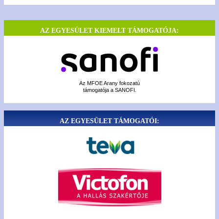
AZ EGYESÜLET KIEMELT TÁMOGATÓJA:
Az MFOE Arany fokozatú
támogatója a SANOFI.
AZ EGYESÜLET TÁMOGATÓI: