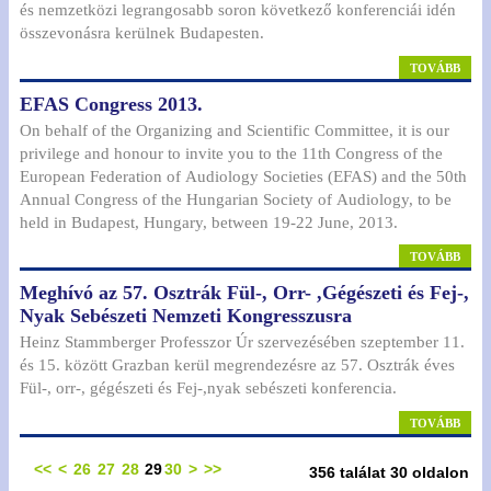
és nemzetközi legrangosabb soron következő konferenciái idén
összevonásra kerülnek Budapesten.
TOVÁBB
EFAS Congress 2013.
On behalf of the Organizing and Scientific Committee, it is our
privilege and honour to invite you to the 11th Congress of the
European Federation of Audiology Societies (EFAS) and the 50th
Annual Congress of the Hungarian Society of Audiology, to be
held in Budapest, Hungary, between 19-22 June, 2013.
TOVÁBB
Meghívó az 57. Osztrák Fül-, Orr- ,Gégészeti és Fej-,
Nyak Sebészeti Nemzeti Kongresszusra
Heinz Stammberger Professzor Úr szervezésében szeptember 11.
és 15. között Grazban kerül megrendezésre az 57. Osztrák éves
Fül-, orr-, gégészeti és Fej-,nyak sebészeti konferencia.
TOVÁBB
<<
<
26
27
28
29
30
>
>>
356 találat 30 oldalon