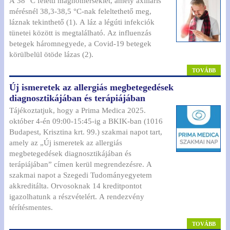
A 38 °C feletti maghőmérséklet, amely axilláris
mérésnél 38,3-38,5 °C-nak feleltethető meg,
láznak tekinthető (1). A láz a légúti infekciók
tünetei között is megtalálható. Az influenzás
betegek háromnegyede, a Covid-19 betegek
körülbelül ötöde lázas (2).
TOVÁBB
Új ismeretek az allergiás megbetegedések
diagnosztikájában és terápiájában
Tájékoztatjuk, hogy a Prima Medica 2025.
október 4-én 09:00-15:45-ig a BKIK-ban (1016
Budapest, Krisztina krt. 99.) szakmai napot tart,
amely az „Új ismeretek az allergiás
megbetegedések diagnosztikájában és
terápiájában” címen kerül megrendezésre. A
szakmai napot a Szegedi Tudományegyetem
akkreditálta. Orvosoknak 14 kreditpontot
igazolhatunk a részvételért. A rendezvény
térítésmentes.
TOVÁBB