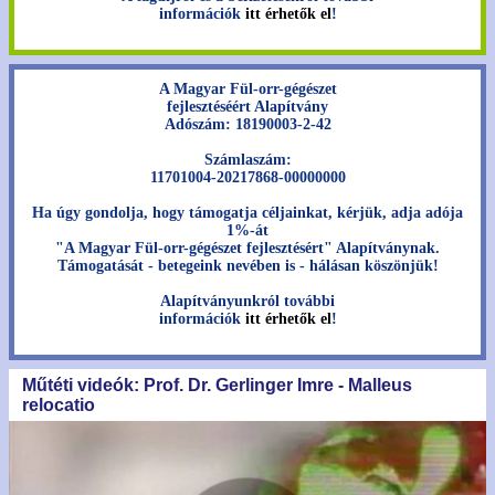
információk
itt érhetők el
!
A Magyar Fül-orr-gégészet
fejlesztéséért Alapítvány
Adószám: 18190003-2-42
Számlaszám:
11701004-20217868-00000000
Ha úgy gondolja, hogy támogatja céljainkat, kérjük, adja adója
1%-át
"A Magyar Fül-orr-gégészet fejlesztésért" Alapítványnak.
Támogatását - betegeink nevében is - hálásan köszönjük!
Alapítványunkról további
információk
itt érhetők el
!
Műtéti videók: Prof. Dr. Gerlinger Imre - Malleus
relocatio