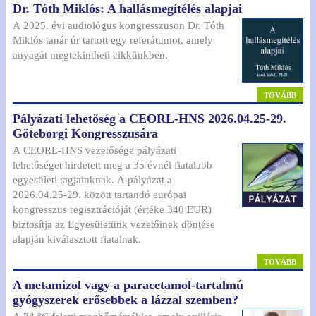
Dr. Tóth Miklós: A hallásmegítélés alapjai
A 2025. évi audiológus kongresszuson Dr. Tóth
Miklós tanár úr tartott egy referátumot, amely
anyagát megtekintheti cikkünkben.
TOVÁBB
Pályázati lehetőség a CEORL-HNS 2026.04.25-29.
Göteborgi Kongresszusára
A CEORL-HNS vezetősége pályázati
lehetőséget hirdetett meg a 35 évnél fiatalabb
egyesületi tagjainknak. A pályázat a
2026.04.25-29. között tartandó európai
kongresszus regisztrációját (értéke 340 EUR)
biztosítja az Egyesületünk vezetőinek döntése
alapján kiválasztott fiatalnak.
TOVÁBB
A metamizol vagy a paracetamol-tartalmú
gyógyszerek erősebbek a lázzal szemben?