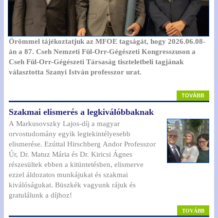
Örömmel tájékoztatjuk az MFOE tagságát, hogy 2026.06.08-
án a 87. Cseh Nemzeti Fül-Orr-Gégészeti Kongresszuson a
Cseh Fül-Orr-Gégészeti Társaság tiszteletbeli tagjának
választotta Szanyi István professzor urat.
TOVÁBB
Szakmai elismerés a legkiválóbbaknak
A Markusovszky Lajos-díj a magyar
orvostudomány egyik legtekintélyesebb
elismerése. Ezúttal Hirschberg Andor Professzor
Úr, Dr. Matuz Mária és Dr. Kiricsi Ágnes
részesültek ebben a kitüntetésben, elismerve
ezzel áldozatos munkájukat és szakmai
kiválóságukat. Büszkék vagyunk rájuk és
gratulálunk a díjhoz!
TOVÁBB