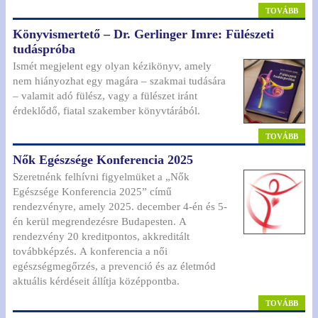
TOVÁBB
Könyvismertető – Dr. Gerlinger Imre: Fülészeti
tudáspróba
Ismét megjelent egy olyan kézikönyv, amely
nem hiányozhat egy magára – szakmai tudására
– valamit adó fülész, vagy a fülészet iránt
érdeklődő, fiatal szakember könyvtárából.
TOVÁBB
Nők Egészsége Konferencia 2025
Szeretnénk felhívni figyelmüket a „Nők
Egészsége Konferencia 2025” című
rendezvényre, amely 2025. december 4-én és 5-
én kerül megrendezésre Budapesten. A
rendezvény 20 kreditpontos, akkreditált
továbbképzés. A konferencia a női
egészségmegőrzés, a prevenció és az életmód
aktuális kérdéseit állítja középpontba.
TOVÁBB