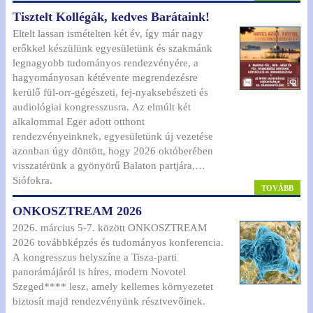
Tisztelt Kollégák, kedves Barátaink!
Eltelt lassan ismételten két év, így már nagy
erőkkel készülünk egyesületünk és szakmánk
legnagyobb tudományos rendezvényére, a
hagyományosan kétévente megrendezésre
kerülő fül-orr-gégészeti, fej-nyaksebészeti és
audiológiai kongresszusra. Az elmúlt két
alkalommal Eger adott otthont
rendezvényeinknek, egyesületünk új vezetése
azonban úgy döntött, hogy 2026 októberében
visszatérünk a gyönyörű Balaton partjára,
Siófokra.
TOVÁBB
ONKOSZTREAM 2026
2026. március 5-7. között ONKOSZTREAM
2026 továbbképzés és tudományos konferencia.
A kongresszus helyszíne a Tisza-parti
panorámájáról is híres, modern Novotel
Szeged**** lesz, amely kellemes környezetet
biztosít majd rendezvényünk résztvevőinek.