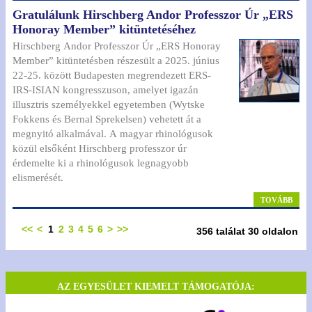
Gratulálunk Hirschberg Andor Professzor Úr „ERS
Honoray Member” kitüntetéséhez
Hirschberg Andor Professzor Úr „ERS Honoray
Member” kitüntetésben részesült a 2025. június
22-25. között Budapesten megrendezett ERS-
IRS-ISIAN kongresszuson, amelyet igazán
illusztris személyekkel egyetemben (Wytske
Fokkens és Bernal Sprekelsen) vehetett át a
megnyitó alkalmával. A magyar rhinológusok
közül elsőként Hirschberg professzor úr
érdemelte ki a rhinológusok legnagyobb
elismerését.
TOVÁBB
<<
<
1
2
3
4
5
6
>
>>
356 találat 30 oldalon
AZ EGYESÜLET KIEMELT TÁMOGATÓJA: