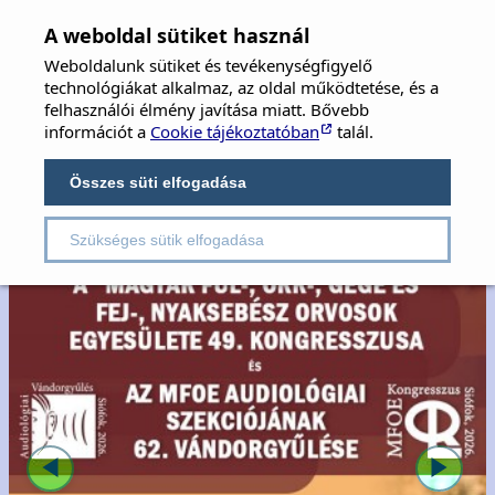
MFOE
×
A weboldal sütiket használ
Weboldalunk sütiket és tevékenységfigyelő
MAGYAR FÜL-, ORR-, GÉGE ÉS FEJ-,
technológiákat alkalmaz, az oldal működtetése, és a
NYAKSEBÉSZ ORVOSOK EGYESÜLETE
felhasználói élmény javítása miatt. Bővebb
információt a
Cookie tájékoztatóban
talál.
Hungarian Society of Oto-Rhino-Laryngology,
Head & Neck Surgery
Összes süti elfogadása
Szükséges sütik elfogadása