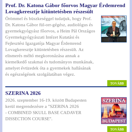
Prof. Dr. Katona Gábor főorvos Magyar Érdemrend
Lovagkeresztje kitüntetésben részesült
Örömmel és büszkeséggel tudatjuk, hogy Prof.
Dr. Katona Gábor fül-orr-gégész, audiológus és
gyermekgyógyász főorvos, a Heim Pál Országos
Gyermekgyógyászati Intézet Kutatási és
Fejlesztési Igazgatója Magyar Érdemrend
Lovagkeresztje kitüntetésben részesült. Az
elismerés méltó megkoronázása annak a
kiemelkedő szakmai és tudományos munkának,
amelyet évtizedek óta a gyermekek hallásának
és egészségének szolgálatában végez.
TOVÁBB
SZERINA 2026
2026. szeptember 16-19. között Budapesten
kerül megrendezésre a "SZERINA 2026
- COMBINED SKULL BASE CADAVER
DISSECTION COURSE".
TOVÁBB