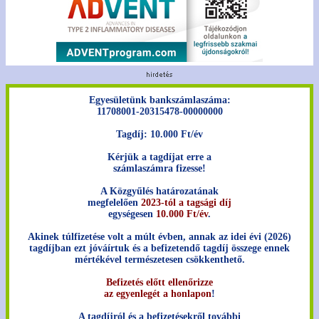
Egyesületünk bankszámlaszáma:
11708001-20315478-00000000
Tagdíj: 10.000 Ft/év
Kérjük a tagdíjat erre a
számlaszámra fizesse!
A Közgyűlés határozatának
megfelelően
2023-tól a tagsági díj
egységesen
10.000 Ft/év
.
Akinek túlfizetése volt a múlt évben, annak az idei évi (2026)
tagdíjban ezt jóváírtuk és a befizetendő tagdíj összege ennek
mértékével természetesen csökkenthető.
Befizetés előtt ellenőrizze
az egyenlegét a honlapon
!
A tagdíjról és a befizetésekről további