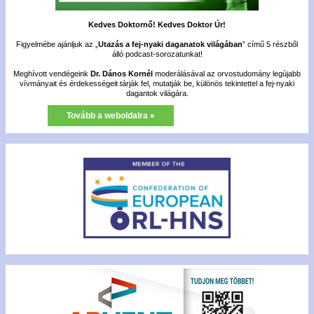
Kedves Doktornő! Kedves Doktor Úr!
Figyelmébe ajánljuk az „
Utazás a fej-nyaki daganatok világában
” című 5 részből
álló podcast-sorozatunkat!
Meghívott vendégeink
Dr. Dános Kornél
moderálásával az orvostudomány legújabb
vívmányait és érdekességeit tárják fel, mutatják be, különös tekintettel a fej-nyaki
dagantok világára.
Tovább a weboldalra »