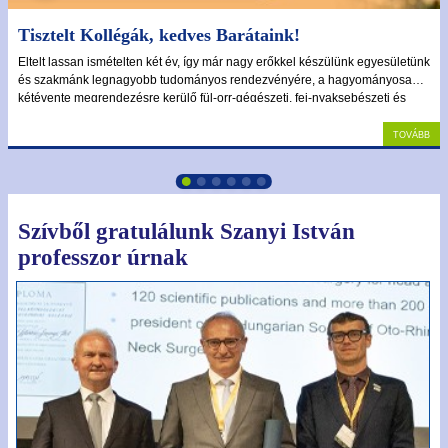
Tisztelt Kollégák, kedves Barátaink!
Eltelt lassan ismételten két év, így már nagy erőkkel készülünk egyesületünk
és szakmánk legnagyobb tudományos rendezvényére, a hagyományosan
kétévente megrendezésre kerülő fül-orr-gégészeti, fej-nyaksebészeti és
Bel
audiológiai kongresszusra. Az elmúlt két alkalommal Eger adott otthont
rendezvényeinknek, egyesületünk új vezetése azonban úgy döntött, hogy
Tovább
2026 októberében visszatérünk a gyönyörű Balaton partjára, Siófokra.
Regisz
Jel
emlék
Szívből gratulálunk Szanyi István
professzor úrnak
Tagfel
kér
Tech
forró
+36
327 