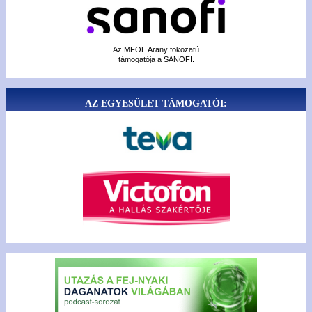
Az MFOE Arany fokozatú
támogatója a SANOFI.
AZ EGYESÜLET TÁMOGATÓI: