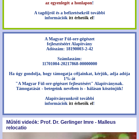
az egyenlegét a honlapon
!
A tagdíjról és a befizetésekről további
információk
itt érhetők el
!
A Magyar Fül-orr-gégészet
fejlesztéséért Alapítvány
Adószám: 18190003-2-42
Számlaszám:
11701004-20217868-00000000
Ha úgy gondolja, hogy támogatja céljainkat, kérjük, adja adója
1%-át
"A Magyar Fül-orr-gégészet fejlesztésért" Alapítványnak.
Támogatását - betegeink nevében is - hálásan köszönjük!
Alapítványunkról további
információk
itt érhetők el
!
Műtéti videók: Prof. Dr. Gerlinger Imre - Malleus
relocatio