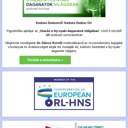
Kedves Doktornő! Kedves Doktor Úr!
Figyelmébe ajánljuk az „
Utazás a fej-nyaki daganatok világában
” című 5 részből
álló podcast-sorozatunkat!
Meghívott vendégeink
Dr. Dános Kornél
moderálásával az orvostudomány legújabb
vívmányait és érdekességeit tárják fel, mutatják be, különös tekintettel a fej-nyaki
dagantok világára.
Tovább a weboldalra »