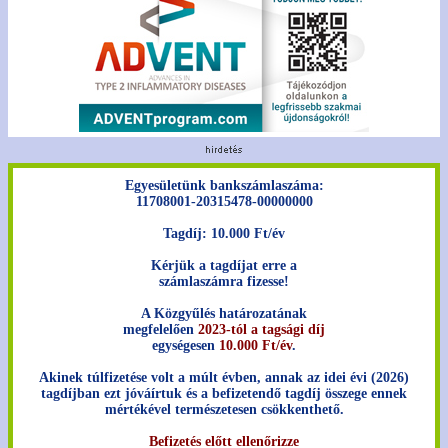
Egyesületünk bankszámlaszáma:
11708001-20315478-00000000
Tagdíj: 10.000 Ft/év
Kérjük a tagdíjat erre a
számlaszámra fizesse!
A Közgyűlés határozatának
megfelelően
2023-tól a tagsági díj
egységesen
10.000 Ft/év
.
Akinek túlfizetése volt a múlt évben, annak az idei évi (2026)
tagdíjban ezt jóváírtuk és a befizetendő tagdíj összege ennek
mértékével természetesen csökkenthető.
Befizetés előtt ellenőrizze