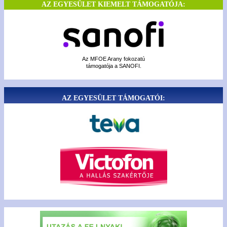
AZ EGYESÜLET KIEMELT TÁMOGATÓJA:
Az MFOE Arany fokozatú
támogatója a SANOFI.
AZ EGYESÜLET TÁMOGATÓI: