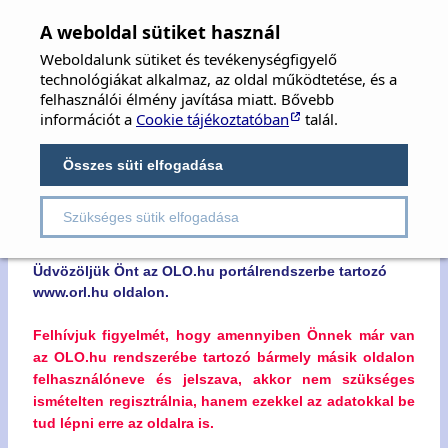
MFOE
×
A weboldal sütiket használ
Weboldalunk sütiket és tevékenységfigyelő
MAGYAR FÜL-, ORR-, GÉGE ÉS FEJ-,
technológiákat alkalmaz, az oldal működtetése, és a
NYAKSEBÉSZ ORVOSOK EGYESÜLETE
felhasználói élmény javítása miatt. Bővebb
információt a
Cookie tájékoztatóban
talál.
Hungarian Society of Oto-Rhino-Laryngology,
Head & Neck Surgery
Összes süti elfogadása
Szükséges sütik elfogadása
Kedves Látogatónk!
Üdvözöljük Önt az OLO.hu portálrendszerbe tartozó
www.orl.hu oldalon.
Felhívjuk figyelmét, hogy amennyiben Önnek már van
az OLO.hu rendszerébe tartozó bármely másik oldalon
felhasználóneve és jelszava, akkor nem szükséges
ismételten regisztrálnia, hanem ezekkel az adatokkal be
tud lépni erre az oldalra is.