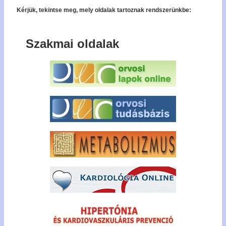
Kérjük, tekintse meg, mely oldalak tartoznak rendszerünkbe:
Szakmai oldalak
Bel
Regisz
Jel
emlék
Tagfel
kér
Tech
forró
+36
327 