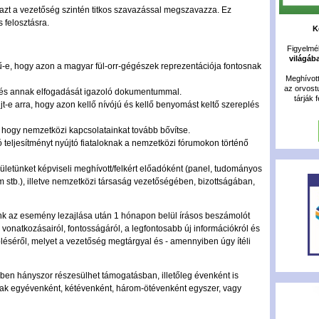
 azt a vezetőség szintén titkos szavazással megszavazza. Ez
 felosztásra.
K
Figyelméb
világáb
ű-e, hogy azon a magyar fül-orr-gégészek reprezentációja fontosnak
Meghívot
az orvost
 és annak elfogadását igazoló dokumentummal.
tárják 
t-e arra, hogy azon kellő nívójú és kellő benyomást keltő szereplés
 hogy nemzetközi kapcsolatainkat tovább bővítse.
 teljesítményt nyújtó fiataloknak a nemzetközi fórumokon történő
etünket képviseli meghívott/felkért előadóként (panel, tudományos
m stb.), illetve nemzetközi társaság vezetőségében, bizottságában,
nk az esemény lezajlása után 1 hónapon belül írásos beszámolót
 vonatkozásairól, fontosságáról, a legfontosabb új információkról és
léséről, melyet a vezetőség megtárgyal és - amennyiben úgy ítéli
vben hányszor részesülhet támogatásban, illetőleg évenként is
sak egyévenként, kétévenként, három-ötévenként egyszer, vagy