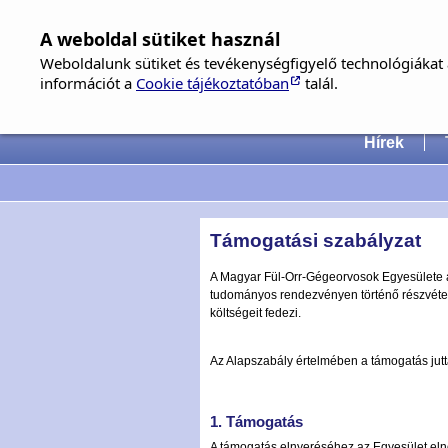
A weboldal sütiket használ
Weboldalunk sütiket és tevékenységfigyelő technológiákat a
információt a
Cookie tájékoztatóban
talál.
Hungari
Hírek
Támogatási szabályzat
A Magyar Fül-Orr-Gégeorvosok Egyesülete az
tudományos rendezvényen történő részvétel
költségeit fedezi.
Az Alapszabály értelmében a támogatás jutt
1. Támogatás
A támogatás elnyeréséhez az Egyesület elnök