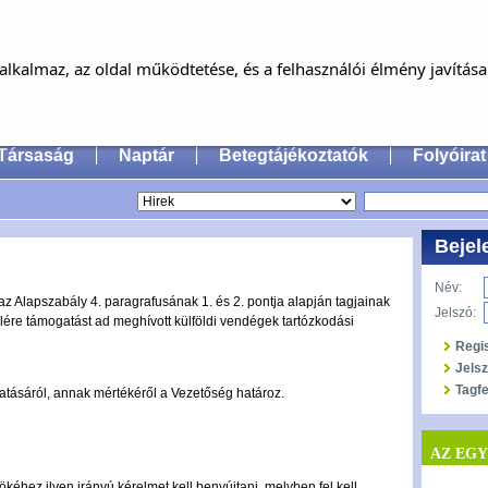
MAGYAR FÜL-, ORR-, GÉGE ÉS FEJ-,
NYAKSEBÉSZ ORVOSOK EGYESÜLET
lkalmaz, az oldal működtetése, és a felhasználói élmény javítás
an Society of Oto-Rhino-Laryngology, Head & Neck
Társaság
Naptár
Betegtájékoztatók
Folyóirat
Bejel
Név:
 Alapszabály 4. paragrafusának 1. és 2. pontja alapján tagjainak
Jelszó:
ére támogatást ad meghívott külföldi vendégek tartózkodási
Regi
Jels
Tagfe
atásáról, annak mértékéről a Vezetőség határoz.
AZ EG
éhez ilyen irányú kérelmet kell benyújtani, melyben fel kell