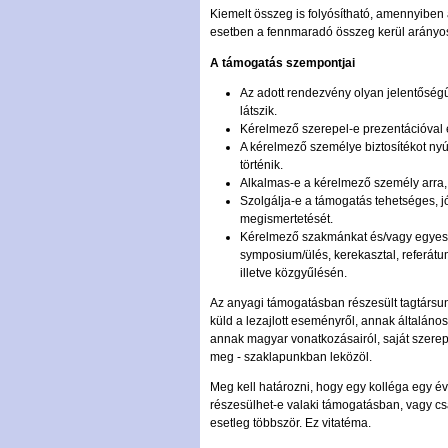
Kiemelt összeg is folyósítható, amennyiben
esetben a fennmaradó összeg kerül arányos
A támogatás szempontjai
Az adott rendezvény olyan jelentőség
látszik.
Kérelmező szerepel-e prezentációval
A kérelmező személye biztosítékot nyúj
történik.
Alkalmas-e a kérelmező személy arra,
Szolgálja-e a támogatás tehetséges, jó
megismertetését.
Kérelmező szakmánkat és/vagy egyesül
symposium/ülés, kerekasztal, referátu
illetve közgyűlésén.
Az anyagi támogatásban részesült tagtársu
küld a lezajlott eseményről, annak általános
annak magyar vonatkozásairól, saját szerep
meg - szaklapunkban leközöl.
Meg kell határozni, hogy egy kolléga egy é
részesülhet-e valaki támogatásban, vagy c
esetleg többször. Ez vitatéma.