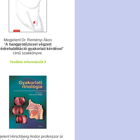
Megjelent Dr. Reményi Ákos
"
A hangprotézissel végzett
édrehabilitáció gyakorlati kérdései
"
című szakkönyve.
További információk
elent Hirschberg Andor professzor úr