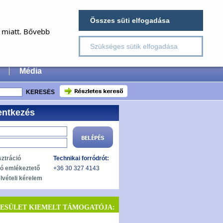
×
Összes süti elfogadása
E
a miatt. Bővebb
Szükséges sütik elfogadása
 Surgery
Média
entkezés
sztráció
Technikai forródrót:
zó emlékeztető
+36 30 327 4143
lvételi kérelem
YESÜLET KIEMELT TÁMOGATÓJA: