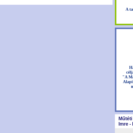
A ta
H
cél
"A Ma
Alapí
n
Műtéti
Imre -