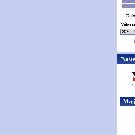
72. é
Válass
Partn
Megje