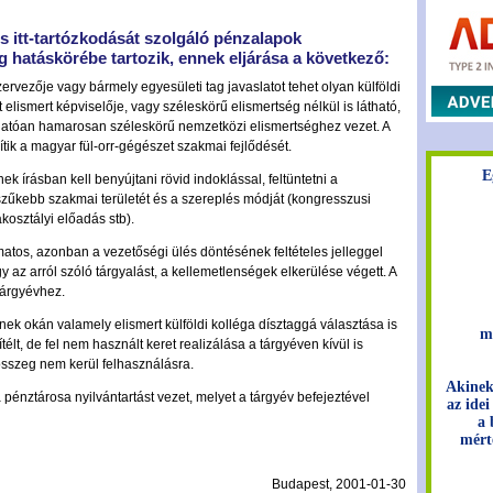
s itt-tartózkodását szolgáló pénzalapok
 hatáskörébe tartozik, ennek eljárása a következő:
vezője vagy bármely egyesületi tag javaslatot tehet olyan külföldi
elismert képviselője, vagy széleskörű elismertség nélkül is látható,
árhatóan hamarosan széleskörű nemzetközi elismertséghez vezet. A
ik a magyar fül-orr-gégészet szakmai fejlődését.
E
k írásban kell benyújtani rövid indoklással, feltüntetni a
zűkebb szakmai területét és a szereplés módját (kongresszusi
kosztályi előadás stb).
atos, azonban a vezetőségi ülés döntésének feltételes jelleggel
 az arról szóló tárgyalást, a kellemetlenségek elkerülése végett. A
 tárgyévhez.
nek okán valamely elismert külföldi kolléga dísztaggá választása is
m
élt, de fel nem használt keret realizálása a tárgyéven kívül is
sszeg nem kerül felhasználásra.
Akinek
 pénztárosa nyilvántartást vezet, melyet a tárgyév befejeztével
az idei
a 
mért
Budapest, 2001-01-30