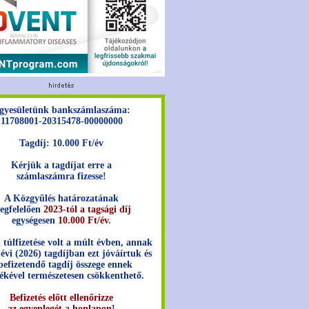
gyesületünk bankszámlaszáma:
11708001-20315478-00000000
Tagdíj: 10.000 Ft/év
Kérjük a tagdíjat erre a
számlaszámra fizesse!
A Közgyűlés határozatának
egfelelően
2023-tól a tagsági díj
egységesen
10.000 Ft/év
.
 túlfizetése volt a múlt évben, annak
 évi (2026) tagdíjban ezt jóváírtuk és
befizetendő tagdíj összege ennek
ékével természetesen csökkenthető.
Befizetés előtt ellenőrizze
az egyenlegét a honlapon
!