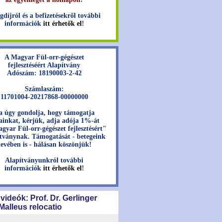
gdíjról és a befizetésekről további
információk
itt érhetők el
!
A Magyar Fül-orr-gégészet
fejlesztéséért Alapítvány
Adószám: 18190003-2-42
Számlaszám:
11701004-20217868-00000000
a úgy gondolja, hogy támogatja
jainkat, kérjük, adja adója 1%-át
gyar Fül-orr-gégészet fejlesztésért"
tványnak. Támogatását - betegeink
evében is - hálásan köszönjük!
Alapítványunkról további
információk
itt érhetők el
!
 videók: Prof. Dr. Gerlinger
 Malleus relocatio