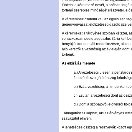
tüntetni a kérelmező nevét, a szóban forgó 
történő szereplés minőségét (részvétel, előa
A kérelemhez csatolni kell az egyesületi tag
gégegyógyászat előfizetését igazoló szelvé
A kérelmeket a tárgyévre szólóan kétszer, az
vonazkozóan pedig augusztus 31-ig kell be
benyújtáskor nem áll rendelkezésre, akkor a
álló keretről a vezetőség az év elején dönt.
történik.
Az elbírálás menete
a.) A vezetőségi ülésen a pénztáros
fedezését szolgáló összeg lehetség
b.) Ezt a vezetőség, a mindenkori p
c.) Ezután a vezetőség dönt az összeg
d.) Dönt a szóbajövő jelöltekről titk
Támogatást az kaphat, aki az érvényes létsz
szavazatot elnyeri.
A lehetséges összeg a résztvevők között egy