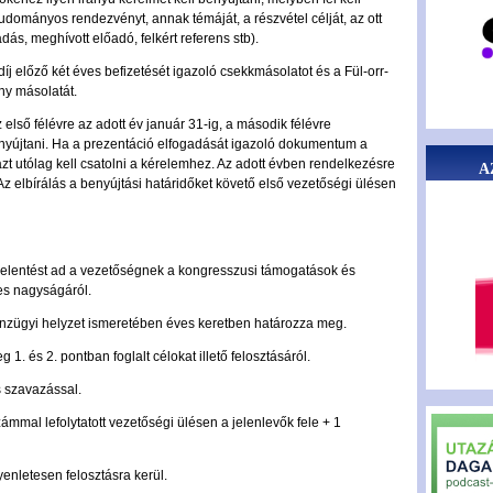
tudományos rendezvényt, annak témáját, a részvétel célját, az ott
dás, meghívott előadó, felkért referens stb).
díj előző két éves befizetését igazoló csekkmásolatot és a Fül-orr-
ny másolatát.
 első félévre az adott év január 31-ig, a második félévre
nyújtani. Ha a prezentáció elfogadását igazoló dokumentum a
zt utólag kell csatolni a kérelemhez. Az adott évben rendelkezésre
A
 Az elbírálás a benyújtási határidőket követő első vezetőségi ülésen
 jelentést ad a vezetőségnek a kongresszusi támogatások és
es nagyságáról.
énzügyi helyzet ismeretében éves keretben határozza meg.
 1. és 2. pontban foglalt célokat illető felosztásáról.
os szavazással.
ámmal lefolytatott vezetőségi ülésen a jelenlevők fele + 1
enletesen felosztásra kerül.