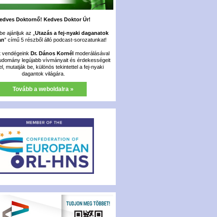
edves Doktornő! Kedves Doktor Úr!
e ajánljuk az „
Utazás a fej-nyaki daganatok
an
” című 5 részből álló podcast-sorozatunkat!
t vendégeink
Dr. Dános Kornél
moderálásával
udomány legújabb vívmányait és érdekességeit
fel, mutatják be, különös tekintettel a fej-nyaki
dagantok világára.
Tovább a weboldalra »