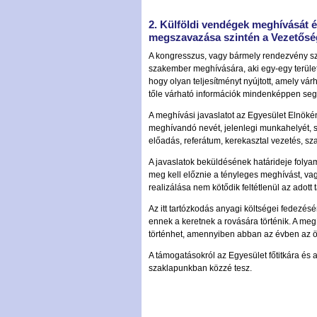
2. Külföldi vendégek meghívását é
megszavazása szintén a Vezetőség
A kongresszus, vagy bármely rendezvény szer
szakember meghívására, aki egy-egy terület 
hogy olyan teljesítményt nyújtott, amely v
tőle várható információk mindenképpen segít
A meghívási javaslatot az Egyesület Elnökéne
meghívandó nevét, jelenlegi munkahelyét, s
előadás, referátum, kerekasztal vezetés, sza
A javaslatok beküldésének határideje folyam
meg kell előznie a tényleges meghívást, vagy
realizálása nem kötődik feltétlenül az adott
Az itt tartózkodás anyagi költségei fedezésé
ennek a keretnek a rovására történik. A megít
történhet, amennyiben abban az évben az ö
A támogatásokról az Egyesület főtitkára és a
szaklapunkban közzé tesz.