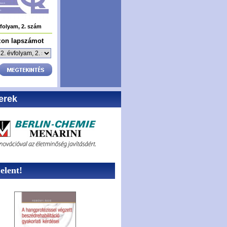
vfolyam, 2. szám
zon lapszámot
erek
lent!