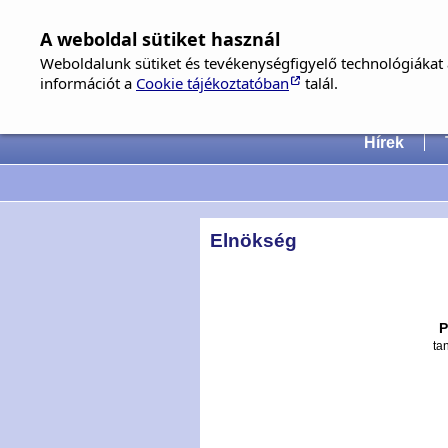
A weboldal sütiket használ
Weboldalunk sütiket és tevékenységfigyelő technológiákat a
információt a
Cookie tájékoztatóban
talál.
Hungari
Hírek
Elnökség
P
ta