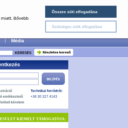
×
Összes süti elfogadása
E
a miatt. Bővebb
Szükséges sütik elfogadása
 Surgery
Média
entkezés
sztráció
Technikai forródrót:
zó emlékeztető
+36 30 327 4143
lvételi kérelem
YESÜLET KIEMELT TÁMOGATÓJA: