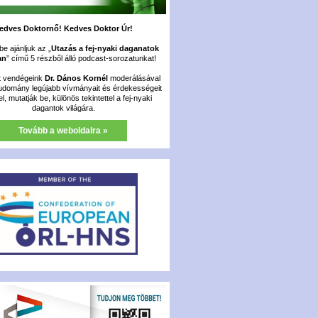
edves Doktornő! Kedves Doktor Úr!
e ajánljuk az „
Utazás a fej-nyaki daganatok
an
” című 5 részből álló podcast-sorozatunkat!
t vendégeink
Dr. Dános Kornél
moderálásával
udomány legújabb vívmányait és érdekességeit
fel, mutatják be, különös tekintettel a fej-nyaki
dagantok világára.
Tovább a weboldalra »