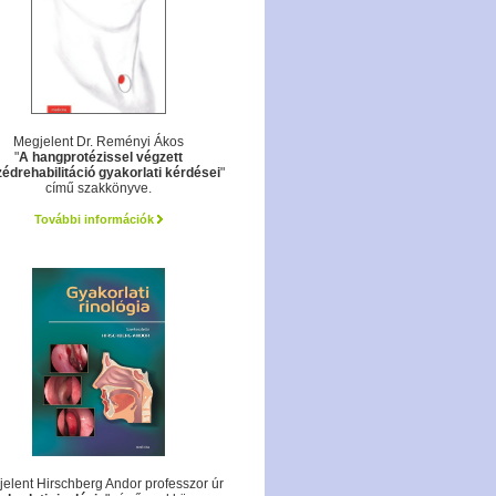
Megjelent Dr. Reményi Ákos
"
A hangprotézissel végzett
édrehabilitáció gyakorlati kérdései
"
című szakkönyve.
További információk
elent Hirschberg Andor professzor úr