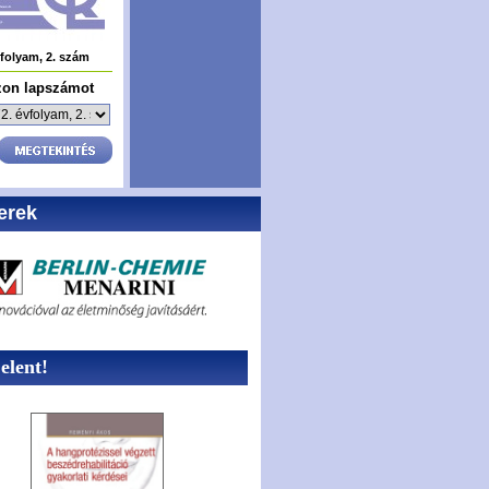
vfolyam, 2. szám
zon lapszámot
erek
lent!