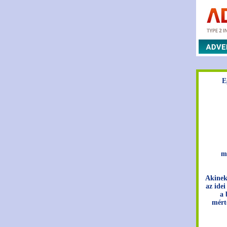
E
m
Akinek
az idei
a 
mért