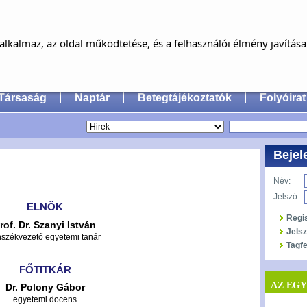
MAGYAR FÜL-, ORR-, GÉGE ÉS FEJ-,
NYAKSEBÉSZ ORVOSOK EGYESÜLET
lkalmaz, az oldal működtetése, és a felhasználói élmény javítás
an Society of Oto-Rhino-Laryngology, Head & Neck
Társaság
Naptár
Betegtájékoztatók
Folyóirat
Bejel
Név:
Jelszó:
ELNÖK
Regi
rof. Dr. Szanyi István
Jels
nszékvezető egyetemi tanár
Tagfe
FŐTITKÁR
AZ EG
Dr. Polony Gábor
egyetemi docens