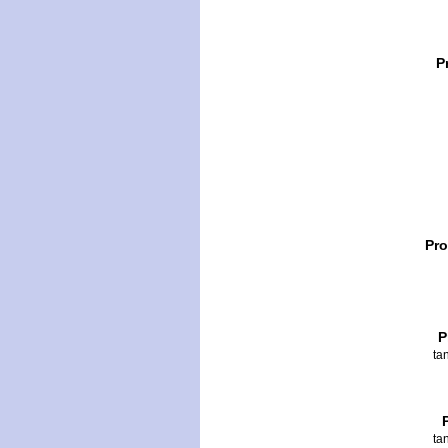
P
Pro
P
ta
ta