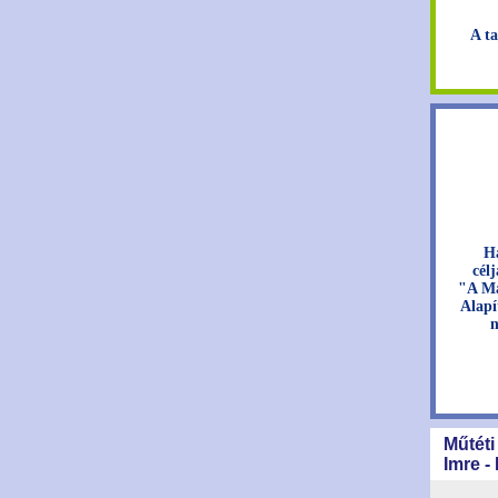
A ta
H
cél
"A Ma
Alapí
n
Műtéti
Imre -