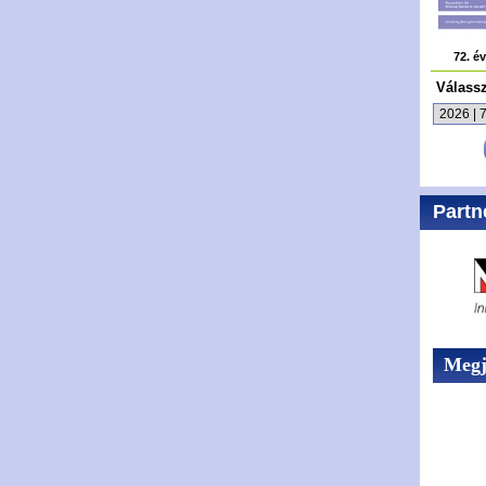
72. é
Válass
Partn
Megje