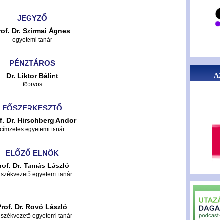
JEGYZŐ
rof. Dr. Szirmai Ágnes
egyetemi tanár
PÉNZTÁROS
A
Dr. Liktor Bálint
főorvos
FŐSZERKESZTŐ
f. Dr. Hirschberg Andor
címzetes egyetemi tanár
ELŐZŐ ELNÖK
rof. Dr. Tamás László
nszékvezető egyetemi tanár
Prof. Dr. Rovó László
nszékvezető egyetemi tanár