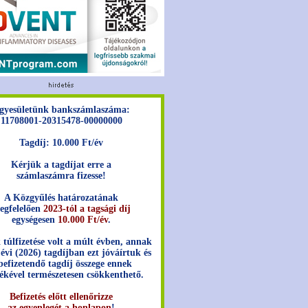
gyesületünk bankszámlaszáma:
11708001-20315478-00000000
Tagdíj: 10.000 Ft/év
Kérjük a tagdíjat erre a
számlaszámra fizesse!
A Közgyűlés határozatának
egfelelően
2023-tól a tagsági díj
egységesen
10.000 Ft/év
.
 túlfizetése volt a múlt évben, annak
 évi (2026) tagdíjban ezt jóváírtuk és
befizetendő tagdíj összege ennek
ékével természetesen csökkenthető.
Befizetés előtt ellenőrizze
az egyenlegét a honlapon
!