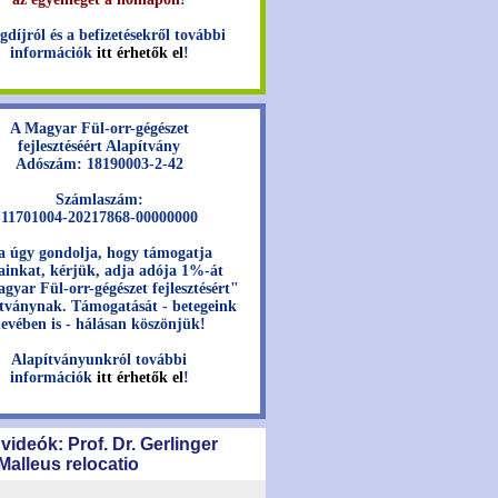
gdíjról és a befizetésekről további
információk
itt érhetők el
!
A Magyar Fül-orr-gégészet
fejlesztéséért Alapítvány
Adószám: 18190003-2-42
Számlaszám:
11701004-20217868-00000000
a úgy gondolja, hogy támogatja
jainkat, kérjük, adja adója 1%-át
gyar Fül-orr-gégészet fejlesztésért"
tványnak. Támogatását - betegeink
evében is - hálásan köszönjük!
Alapítványunkról további
információk
itt érhetők el
!
 videók: Prof. Dr. Gerlinger
 Malleus relocatio