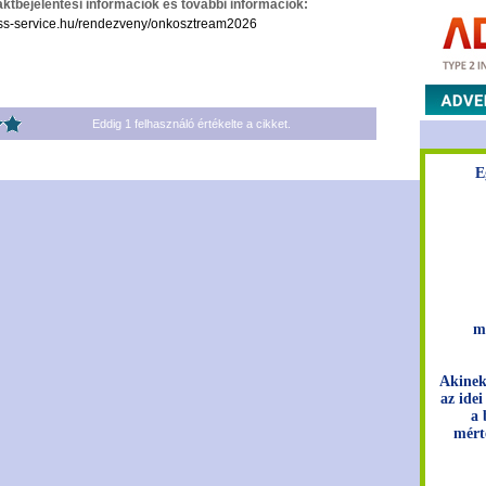
raktbejelentési információk és további információk:
ess-service.hu/rendezveny/onkosztream2026
Eddig
1
felhasználó értékelte a cikket.
E
m
Akinek
az idei
a 
mért