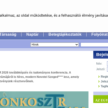
MAGYAR FÜL-, ORR-, GÉGE ÉS FEJ-,
NYAKSEBÉSZ ORVOSOK EGYESÜLET
lkalmaz, az oldal működtetése, és a felhasználói élmény javítás
an Society of Oto-Rhino-Laryngology, Head & Neck
Társaság
Naptár
Betegtájékoztatók
Folyóirat
Bejel
Név:
Jelszó:
 2026 továbbképzés és tudományos konferencia. A
Regi
rámájáról is híres, modern Novotel Szeged**** lesz, amely
ezvényünk résztvevőinek.
Jels
Tagfe
AZ EG