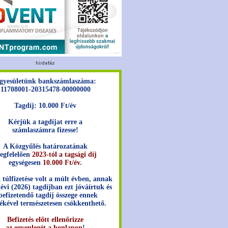
gyesületünk bankszámlaszáma:
11708001-20315478-00000000
Tagdíj: 10.000 Ft/év
Kérjük a tagdíjat erre a
számlaszámra fizesse!
A Közgyűlés határozatának
egfelelően
2023-tól a tagsági díj
egységesen
10.000 Ft/év
.
 túlfizetése volt a múlt évben, annak
 évi (2026) tagdíjban ezt jóváírtuk és
befizetendő tagdíj összege ennek
ékével természetesen csökkenthető.
Befizetés előtt ellenőrizze
az egyenlegét a honlapon
!