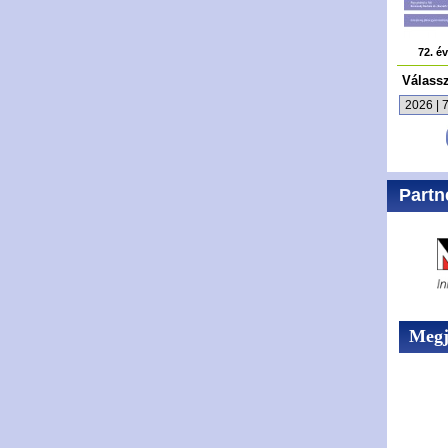
72. é
Válass
Partn
Megje