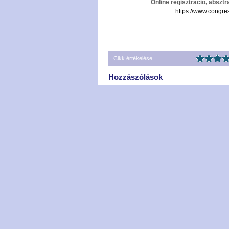
Online regisztráció, abszt
https://www.congr
Cikk értékelése
Hozzászólások