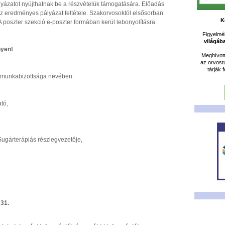
lyázatot nyújthatnak be a részvételük támogatására. Előadás
z eredményes pályázat feltétele. Szakorvosoktól elsősorban
K
 A poszter szekció e-poszter formában kerül lebonyolításra.
Figyelméb
világáb
nyen!
Meghívot
az orvost
tárják 
 munkabizottsága nevében:
tó,
Sugárterápiás részlegvezetője,
 31.