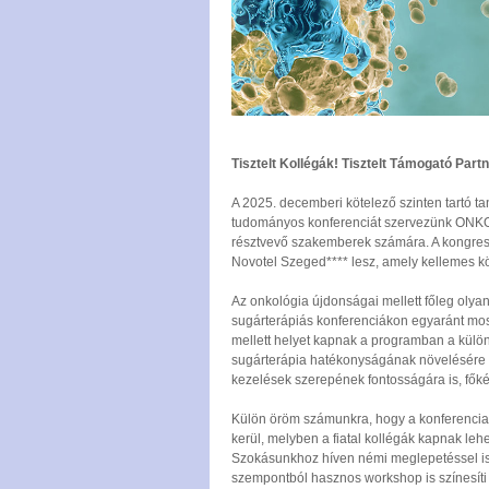
Tisztelt Kollégák! Tisztelt Támogató Part
A 2025. decemberi kötelező szinten tartó t
tudományos konferenciát szervezünk ONK
résztvevő szakemberek számára. A kongress
Novotel Szeged**** lesz, amely kellemes kö
Az onkológia újdonságai mellett főleg olyan
sugárterápiás konferenciákon egyaránt most
mellett helyet kapnak a programban a külön
sugárterápia hatékonyságának növelésére s
kezelések szerepének fontosságára is, fők
Külön öröm számunkra, hogy a konferencia
kerül, melyben a fiatal kollégák kapnak le
Szokásunkhoz híven némi meglepetéssel is 
szempontból hasznos workshop is színesíti 