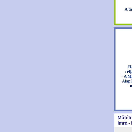
A ta
H
cél
"A Ma
Alapí
n
Műtéti
Imre -