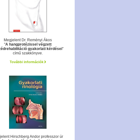
Megjelent Dr. Reményi Ákos
"
A hangprotézissel végzett
édrehabilitáció gyakorlati kérdései
"
című szakkönyve.
További információk
elent Hirschberg Andor professzor úr