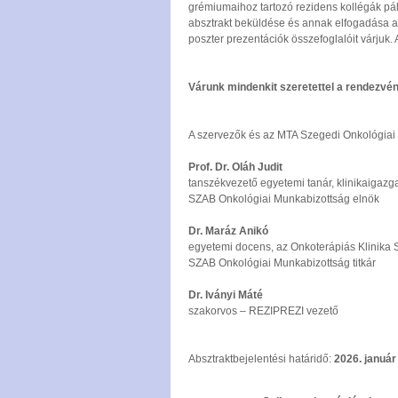
grémiumaihoz tartozó rezidens kollégák pá
absztrakt beküldése és annak elfogadása a
poszter prezentációk összefoglalóit várjuk.
Várunk mindenkit szeretettel a rendezvé
A szervezők és az MTA Szegedi Onkológiai
Prof. Dr. Oláh Judit
tanszékvezető egyetemi tanár, klinikaigazga
SZAB Onkológiai Munkabizottság elnök
Dr. Maráz Anikó
egyetemi docens, az Onkoterápiás Klinika 
SZAB Onkológiai Munkabizottság titkár
Dr. Iványi Máté
szakorvos – REZIPREZI vezető
Absztraktbejelentési határidő:
2026. január