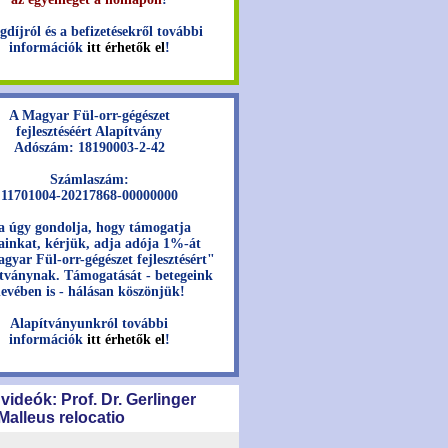
gdíjról és a befizetésekről további
információk
itt érhetők el
!
A Magyar Fül-orr-gégészet
fejlesztéséért Alapítvány
Adószám: 18190003-2-42
Számlaszám:
11701004-20217868-00000000
a úgy gondolja, hogy támogatja
jainkat, kérjük, adja adója 1%-át
gyar Fül-orr-gégészet fejlesztésért"
tványnak. Támogatását - betegeink
evében is - hálásan köszönjük!
Alapítványunkról további
információk
itt érhetők el
!
 videók: Prof. Dr. Gerlinger
 Malleus relocatio