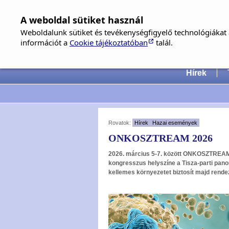
A weboldal sütiket használ
Weboldalunk sütiket és tevékenységfigyelő technológiákat a
információt a
Cookie tájékoztatóban
talál.
Hungari
Hírek
Rovatok:
Hírek
Hazai események
ONKOSZTREAM 2026
2026. március 5-7. között ONKOSZTREAM
kongresszus helyszíne a Tisza-parti pano
kellemes környezetet biztosít majd rend