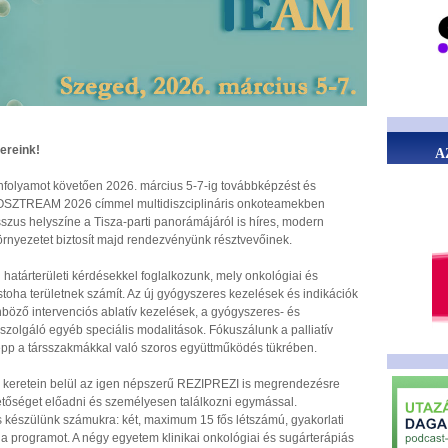
nereink!
A
anfolyamot követően 2026. március 5-7-ig továbbképzést és
OSZTREAM 2026 címmel multidiszciplináris onkoteamekben
zus helyszíne a Tisza-parti panorámájáról is híres, modern
rnyezetet biztosít majd rendezvényünk résztvevőinek.
 határterületi kérdésekkel foglalkozunk, mely onkológiai és
oha területnek számít. Az új gyógyszeres kezelések és indikációk
böző intervenciós ablatív kezelések, a gyógyszeres- és
zolgáló egyéb speciális modalitások. Fókuszálunk a palliatív
épp a társszakmákkal való szoros együttműködés tükrében.
 keretein belül az igen népszerű REZIPREZI is megrendezésre
hetőséget előadni és személyesen találkozni egymással.
készülünk számukra: két, maximum 15 fős létszámú, gyakorlati
a programot. A négy egyetem klinikai onkológiai és sugárterápiás