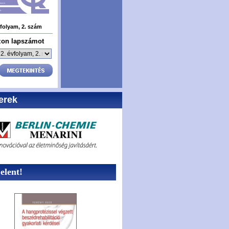
vfolyam, 2. szám
zon lapszámot
erek
lent!