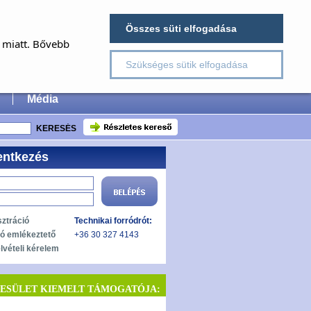
×
Összes süti elfogadása
E
a miatt. Bővebb
Szükséges sütik elfogadása
 Surgery
Média
entkezés
sztráció
Technikai forródrót:
zó emlékeztető
+36 30 327 4143
lvételi kérelem
YESÜLET KIEMELT TÁMOGATÓJA: