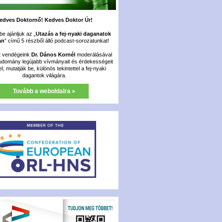
edves Doktornő! Kedves Doktor Úr!
e ajánljuk az „
Utazás a fej-nyaki daganatok
an
” című 5 részből álló podcast-sorozatunkat!
t vendégeink
Dr. Dános Kornél
moderálásával
udomány legújabb vívmányait és érdekességeit
fel, mutatják be, különös tekintettel a fej-nyaki
dagantok világára.
Tovább a weboldalra »