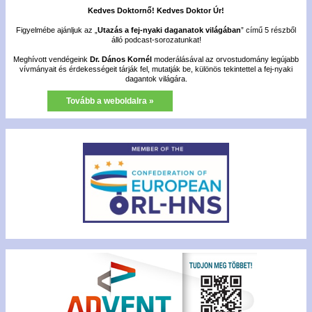
Kedves Doktornő! Kedves Doktor Úr!
Figyelmébe ajánljuk az „
Utazás a fej-nyaki daganatok világában
” című 5 részből
álló podcast-sorozatunkat!
Meghívott vendégeink
Dr. Dános Kornél
moderálásával az orvostudomány legújabb
vívmányait és érdekességeit tárják fel, mutatják be, különös tekintettel a fej-nyaki
dagantok világára.
Tovább a weboldalra »