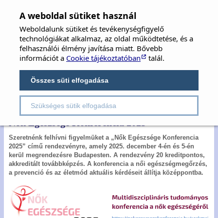
MFOE
×
A weboldal sütiket használ
Weboldalunk sütiket és tevékenységfigyelő
MAGYAR FÜL-, ORR-, GÉGE ÉS FEJ-,
technológiákat alkalmaz, az oldal működtetése, és a
NYAKSEBÉSZ ORVOSOK EGYESÜLETE
felhasználói élmény javítása miatt. Bővebb
információt a
Cookie tájékoztatóban
talál.
Hungarian Society of Oto-Rhino-Laryngology,
Head & Neck Surgery
Összes süti elfogadása
Szükséges sütik elfogadása
Rovatok:
Hírek
Hazai események
Nők Egészsége Konferencia 2025
Szeretnénk felhívni figyelmüket a „Nők Egészsége Konferencia
2025” című rendezvényre, amely 2025. december 4-én és 5-én
kerül megrendezésre Budapesten. A rendezvény 20 kreditpontos,
akkreditált továbbképzés. A konferencia a női egészségmegőrzés,
a prevenció és az életmód aktuális kérdéseit állítja középpontba.