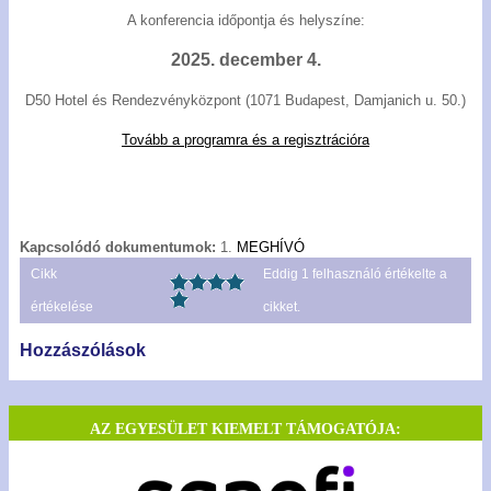
A konferencia időpontja és helyszíne:
2025. december 4.
D50 Hotel és Rendezvényközpont (1071 Budapest, Damjanich u. 50.)
Tovább a programra és a regisztrációra
Kapcsolódó dokumentumok:
1.
MEGHÍVÓ
Cikk
Eddig
1
felhasználó értékelte a
értékelése
cikket.
Hozzászólások
AZ EGYESÜLET KIEMELT TÁMOGATÓJA: