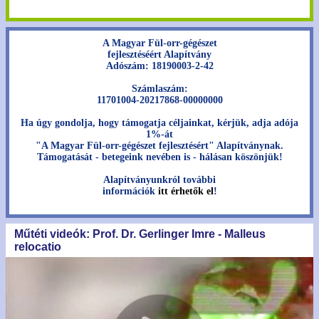
A Magyar Fül-orr-gégészet
fejlesztéséért Alapítvány
Adószám: 18190003-2-42
Számlaszám:
11701004-20217868-00000000
Ha úgy gondolja, hogy támogatja céljainkat, kérjük, adja adója
1%-át
"A Magyar Fül-orr-gégészet fejlesztésért" Alapítványnak.
Támogatását - betegeink nevében is - hálásan köszönjük!
Alapítványunkról további
információk
itt érhetők el
!
Műtéti videók: Prof. Dr. Gerlinger Imre - Malleus
relocatio