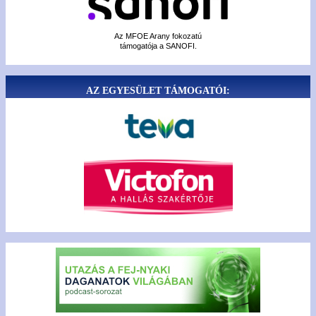
Az MFOE Arany fokozatú
támogatója a SANOFI.
AZ EGYESÜLET TÁMOGATÓI: