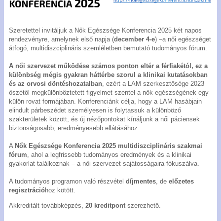
Szeretettel invitáljuk a Nők Egészsége Konferencia 2025 két napos
rendezvényre, amelynek első napja (
december 4-e
) –a női egészséget
átfogó, multidiszciplináris szemléletben bemutató tudományos fórum.
Bel
A női szervezet működése számos ponton eltér a férfiakétól, ez a
különbség mégis gyakran háttérbe szorul a klinikai kutatásokban
Regisz
és az orvosi döntéshozatalban
, ezért a LAM szerkesztősége 2023
őszétől megkülönböztetett figyelmet szentel a nők egészségének egy
Jel
külön rovat formájában. Konferenciánk célja, hogy a LAM hasábjain
emlék
elindult párbeszédet személyesen is folytassuk a különböző
szakterületek között, és új nézőpontokat kínáljunk a női páciensek
Tagfel
biztonságosabb, eredményesebb ellátásához.
kér
A
Nők Egészsége Konferencia 2025 multidiszciplináris szakmai
fórum
, ahol a legfrissebb tudományos eredmények és a klinikai
Tech
gyakorlat találkoznak – a női szervezet sajátosságaira fókuszálva.
forró
+36
A tudományos programon való részvétel
díjmentes
, de
előzetes
327 
regisztráció
hoz kötött.
Akkreditált továbbképzés,
20 kreditpont
szerezhető.