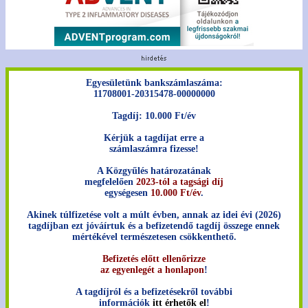
Egyesületünk bankszámlaszáma:
11708001-20315478-00000000
Tagdíj: 10.000 Ft/év
Kérjük a tagdíjat erre a
számlaszámra fizesse!
A Közgyűlés határozatának
megfelelően
2023-tól a tagsági díj
egységesen
10.000 Ft/év
.
Akinek túlfizetése volt a múlt évben, annak az idei évi (2026)
tagdíjban ezt jóváírtuk és a befizetendő tagdíj összege ennek
mértékével természetesen csökkenthető.
Befizetés előtt ellenőrizze
az egyenlegét a honlapon
!
A tagdíjról és a befizetésekről további
információk
itt érhetők el
!