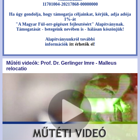
11701004-20217868-00000000
Ha úgy gondolja, hogy támogatja céljainkat, kérjük, adja adója
1%-át
"A Magyar Fül-orr-gégészet fejlesztésért" Alapítványnak.
Támogatását - betegeink nevében is - hálásan köszönjük!
Alapítványunkról további
információk
itt érhetők el
!
Műtéti videók: Prof. Dr. Gerlinger Imre - Malleus
relocatio