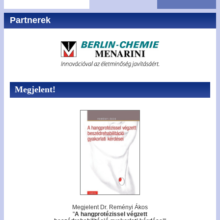
Partnerek
Megjelent!
Megjelent Dr. Reményi Ákos
"
A hangprotézissel végzett