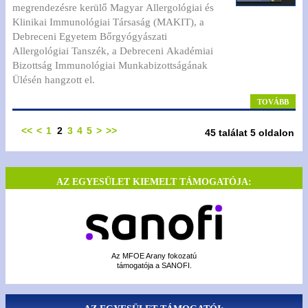
megrendezésre kerülő Magyar Allergológiai és
Klinikai Immunológiai Társaság (MAKIT), a
Debreceni Egyetem Bőrgyógyászati
Allergológiai Tanszék, a Debreceni Akadémiai
Bizottság Immunológiai Munkabizottságának
Ülésén hangzott el.
TOVÁBB
<<
<
1
2
3
4
5
>
>>
45 találat 5 oldalon
AZ EGYESÜLET KIEMELT TÁMOGATÓJA:
Az MFOE Arany fokozatú
támogatója a SANOFI.