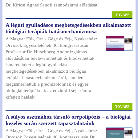
Dr. Kiricsi Ágnes Sanofi szimpóziumi előadását!
TOVÁBB
A légúti gyulladásos megbetegedésekben alkalmazott
biológiai terápiák hatásmechanizmusa
A Magyar Fül-, Orr, - Gége és Fej-, Nyaksebész
Orvosok Egyesületének 46. kongresszusán
Professzor Dr. Hirschberg Andor izgalmas
előadásában feleleveníthettük és kibővíthettük
ismereteinket a légúti gyulladásos
megbetegedésekben alkalmazott biológiai
terápiák hatásmechanizmusáról, emellett
megismerhettük a prednizolonnak és egyes
biológiai terápiáknak az eozinofil sejtszámra
kifejtett hatását.
TOVÁBB
A súlyos asztmához társuló orrpolipózis – a biológiai
kezelés során szerzett tapasztalataink
A Magyar Fül-, Orr, - Gége és Fej-, Nyaksebész
Orvosok Egyesületének 46. kongresszusán Dr.