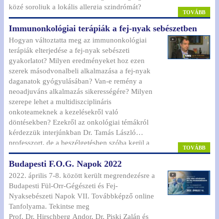
közé soroljuk a lokális allergia szindrómát?
TOVÁBB
Ilyen, és ehhez hasonló érdekességek mellett
Immunonkológiai terápiák a fej-nyak sebészetben
megismerhetjük az egyes formákban leginkább
bevált kezelési lehetőségeket is.
Hogyan változtatta meg az immunonkológiai
terápiák elterjedése a fej-nyak sebészeti
Bel
gyakorlatot? Milyen eredményeket hoz ezen
szerek másodvonalbeli alkalmazása a fej-nyak
daganatok gyógyulásában? Van-e remény a
Regisz
neoadjuváns alkalmazás sikerességére? Milyen
Jel
szerepe lehet a multidiszciplináris
emlék
onkoteameknek a kezelésekről való
döntésekben? Ezekről az onkológiai témákról
Tagfel
kérdezzük interjúnkban Dr. Tamás László
kér
professzort, de a beszélgetésben szóba kerül a
TOVÁBB
krónikus rhinosinusitis is, amely kapcsán Tamás
Tech
Budapesti F.O.G. Napok 2022
professzor bemutatja a „Polipos kisokos”
forró
betegtájékoztatót.
+36
2022. április 7-8. között került megrendezésre a
327 
Budapesti Fül-Orr-Gégészeti és Fej-
Nyaksebészeti Napok VII. Továbbképző online
Tanfolyama. Tekintse meg
Prof. Dr. Hirschberg Andor, Dr. Piski Zalán és