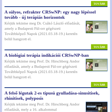
TOVÁBB
A súlyos, refrakter CRSwNP: egy nagy lépéssel
tovább - új terápiás horizontok
Kérjük tekintse meg Dr. Csákó László előadását,
amely a Budapesti Fül-orr gégészeti
Továbbképző Napok (2021.03.18-19.) keretén
belül hangzott el.
TOVÁBB
A biológiai terápia indikációi CRSwNP-ban
Kérjük tekintse meg Prof. Dr. Hirschberg Andor
előadását, amely a Budapesti Fül-orr gégészeti
Továbbképző Napok (2021.03.18-19.) keretén
belül hangzott el.
TOVÁBB
A felső légutak 2-es típusú gyulladása-sinusitisek,
rhinitisek, polyposis
Kérjük tekintse meg Prof. Dr. Hirschberg Andor
előadását, mely a 16. alkalommal