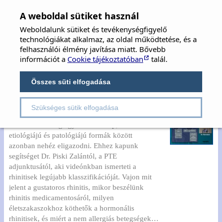
MFOE
×
A weboldal sütiket használ
Weboldalunk sütiket és tevékenységfigyelő
MAGYAR FÜL-, ORR-, GÉGE ÉS FEJ-,
technológiákat alkalmaz, az oldal működtetése, és a
NYAKSEBÉSZ ORVOSOK EGYESÜLETE
felhasználói élmény javítása miatt. Bővebb
információt a
Cookie tájékoztatóban
talál.
Hungarian Society of Oto-Rhino-Laryngology,
Head & Neck Surgery
Összes süti elfogadása
Szükséges sütik elfogadása
Rhinitisek
A nátha látszólag egyszerű kórkép, a különböző
etiológiájú és patológiájú formák között
azonban nehéz eligazodni. Ehhez kapunk
segítséget Dr. Piski Zalántól, a PTE
adjunktusától, aki videónkban ismerteti a
rhinitisek legújabb klasszifikációját. Vajon mit
jelent a gustatoros rhinitis, mikor beszélünk
rhinitis medicamentosáról, milyen
életszakaszokhoz köthetők a hormonális
rhinitisek, és miért a nem allergiás betegségek