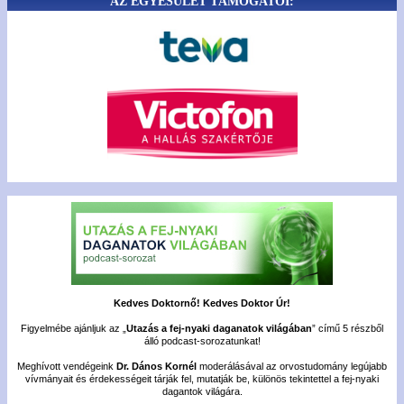
AZ EGYESÜLET TÁMOGATÓI:
Kedves Doktornő! Kedves Doktor Úr!
Figyelmébe ajánljuk az „
Utazás a fej-nyaki daganatok világában
” című 5 részből
álló podcast-sorozatunkat!
Meghívott vendégeink
Dr. Dános Kornél
moderálásával az orvostudomány legújabb
vívmányait és érdekességeit tárják fel, mutatják be, különös tekintettel a fej-nyaki
dagantok világára.