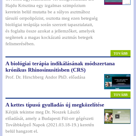
Hajdu Krisztina egy izgalmas szimpózium
keretein belül mutatta be a súlyos asztmához
társuló orrpolipózist, osztotta meg ezen betegség
biológiai terápiája során szerzett tapasztalatait,
és foglalta össze azokat a jellemzőket, amelyek
segítenek a magas kockázatú asztmás betegek
felismerésében.
TOVÁBB
A biológiai terápia indikálásának módszertana
krónikus Rhinosinusitisben (CRS)
Prof. Dr. Hirschberg Andor PhD. előadása
TOVÁBB
A kettes típusú gyulladás új megközelítése
Kérjük tekintse meg Dr. Noszek László
előadását, amely a Budapesti Fül-orr gégészeti
Továbbképző Napok (2021.03.18-19.) keretén
belül hangzott el.