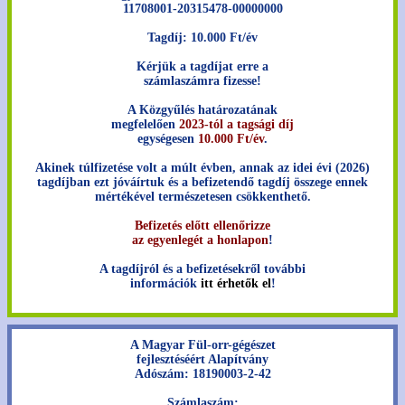
11708001-20315478-00000000
Tagdíj: 10.000 Ft/év
Kérjük a tagdíjat erre a
számlaszámra fizesse!
A Közgyűlés határozatának
megfelelően
2023-tól a tagsági díj
egységesen
10.000 Ft/év
.
Akinek túlfizetése volt a múlt évben, annak az idei évi (2026)
tagdíjban ezt jóváírtuk és a befizetendő tagdíj összege ennek
mértékével természetesen csökkenthető.
Befizetés előtt ellenőrizze
az egyenlegét a honlapon
!
A tagdíjról és a befizetésekről további
információk
itt érhetők el
!
A Magyar Fül-orr-gégészet
fejlesztéséért Alapítvány
Adószám: 18190003-2-42
Számlaszám: