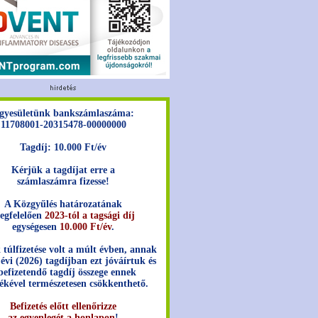
gyesületünk bankszámlaszáma:
11708001-20315478-00000000
Tagdíj: 10.000 Ft/év
Kérjük a tagdíjat erre a
számlaszámra fizesse!
A Közgyűlés határozatának
egfelelően
2023-tól a tagsági díj
egységesen
10.000 Ft/év
.
 túlfizetése volt a múlt évben, annak
 évi (2026) tagdíjban ezt jóváírtuk és
befizetendő tagdíj összege ennek
ékével természetesen csökkenthető.
Befizetés előtt ellenőrizze
az egyenlegét a honlapon
!