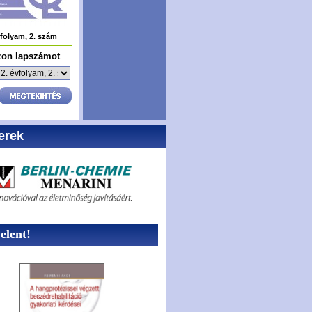
vfolyam, 2. szám
zon lapszámot
erek
lent!