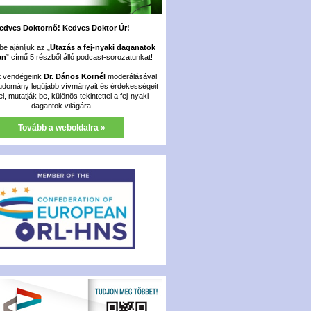
edves Doktornő! Kedves Doktor Úr!
e ajánljuk az „
Utazás a fej-nyaki daganatok
an
” című 5 részből álló podcast-sorozatunkat!
t vendégeink
Dr. Dános Kornél
moderálásával
udomány legújabb vívmányait és érdekességeit
fel, mutatják be, különös tekintettel a fej-nyaki
dagantok világára.
Tovább a weboldalra »