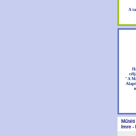
A ta
H
cél
"A Ma
Alapí
n
Műtéti
Imre -