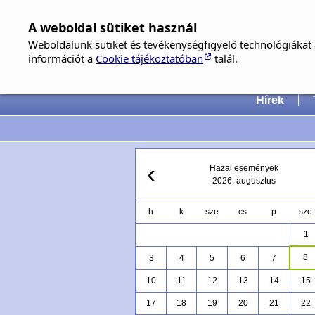
A weboldal sütiket használ
Weboldalunk sütiket és tevékenységfigyelő technológiákat a
információt a
Cookie tájékoztatóban
talál.
Hungari
Hírek
‹
Hazai események
2026. augusztus
h
k
sze
cs
p
szo
1
8
3
4
5
6
7
10
11
12
13
14
15
17
18
19
20
21
22