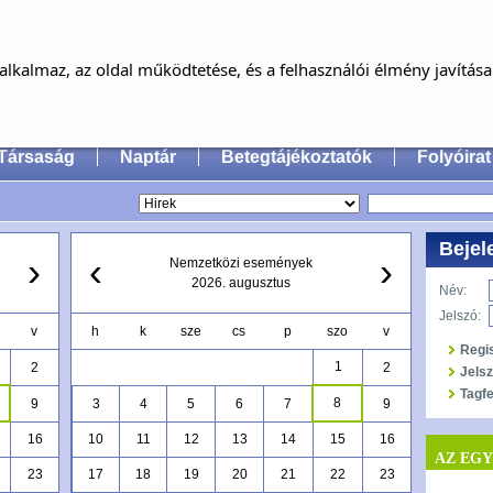
MAGYAR FÜL-, ORR-, GÉGE ÉS FEJ-,
NYAKSEBÉSZ ORVOSOK EGYESÜLET
lkalmaz, az oldal működtetése, és a felhasználói élmény javítás
an Society of Oto-Rhino-Laryngology, Head & Neck
Társaság
Naptár
Betegtájékoztatók
Folyóirat
Bejel
›
‹
›
Nemzetközi események
2026. augusztus
Név:
Jelszó:
v
h
k
sze
cs
p
szo
v
Regi
1
2
2
Jels
Tagfe
8
9
3
4
5
6
7
9
16
10
11
12
13
14
15
16
AZ EG
23
17
18
19
20
21
22
23