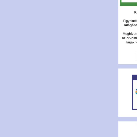
K
Figyelméb
világáb
Meghívot
az orvost
tárják 