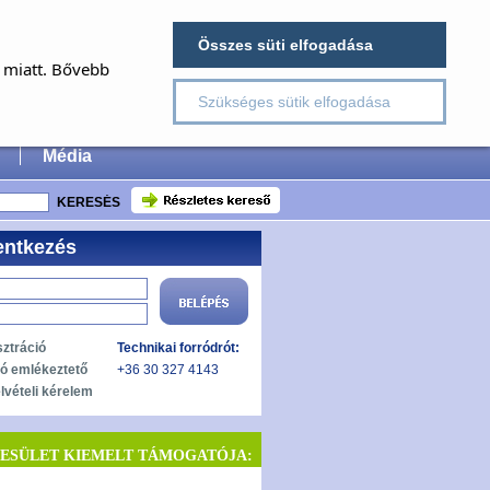
×
Összes süti elfogadása
E
a miatt. Bővebb
Szükséges sütik elfogadása
 Surgery
Média
entkezés
sztráció
Technikai forródrót:
zó emlékeztető
+36 30 327 4143
lvételi kérelem
YESÜLET KIEMELT TÁMOGATÓJA: