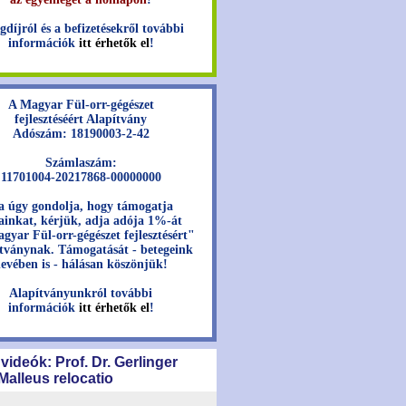
gdíjról és a befizetésekről további
információk
itt érhetők el
!
A Magyar Fül-orr-gégészet
fejlesztéséért Alapítvány
Adószám: 18190003-2-42
Számlaszám:
11701004-20217868-00000000
a úgy gondolja, hogy támogatja
jainkat, kérjük, adja adója 1%-át
gyar Fül-orr-gégészet fejlesztésért"
tványnak. Támogatását - betegeink
evében is - hálásan köszönjük!
Alapítványunkról további
információk
itt érhetők el
!
 videók: Prof. Dr. Gerlinger
 Malleus relocatio