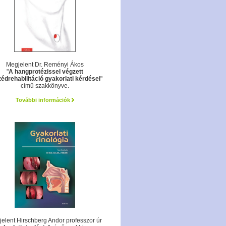
Megjelent Dr. Reményi Ákos
"
A hangprotézissel végzett
édrehabilitáció gyakorlati kérdései
"
című szakkönyve.
További információk
elent Hirschberg Andor professzor úr