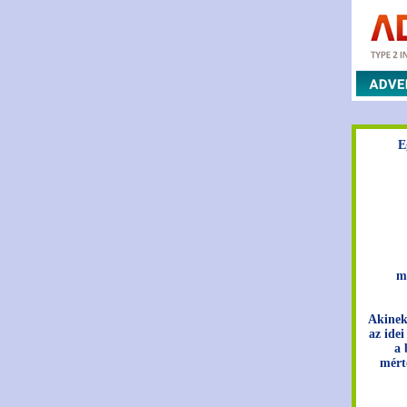
E
m
Akinek
az idei
a 
mért