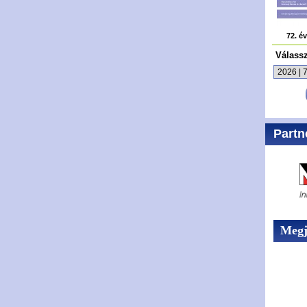
72. é
Válass
Partn
Megje