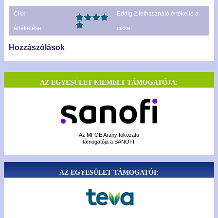
Cikk
Eddig
2
felhasználó értékelte a
értékelése
cikket.
Hozzászólások
AZ EGYESÜLET KIEMELT TÁMOGATÓJA:
Az MFOE Arany fokozatú
támogatója a SANOFI.
AZ EGYESÜLET TÁMOGATÓI: