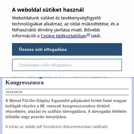
MFOE
×
A weboldal sütiket használ
Weboldalunk sütiket és tevékenységfigyelő
MAGYAR FÜL-, ORR-, GÉGE ÉS FEJ-,
technológiákat alkalmaz, az oldal működtetése, és a
NYAKSEBÉSZ ORVOSOK EGYESÜLETE
felhasználói élmény javítása miatt. Bővebb
információt a
Cookie tájékoztatóban
talál.
Hungarian Society of Oto-Rhino-Laryngology,
Head & Neck Surgery
Összes süti elfogadása
Szükséges sütik elfogadása
Rovatok:
Hírek
Ösztöndíjak, pályázatok
Utazási támogatás a 88. Német Nemzeti
Kongresszusra
2016-08-29
A Német Fül-Orr-Gégész Egyesület pályázatot hirdet fiatal magyar
kollégák részére a 88. nemzeti kongresszusukon történő
részvételre, utazási és szállási támogatásra. A támogatás feltétele
előadás vagy poszter benyújtása.
A kiírás az alábbi pdf formátumú dokumentumban található: