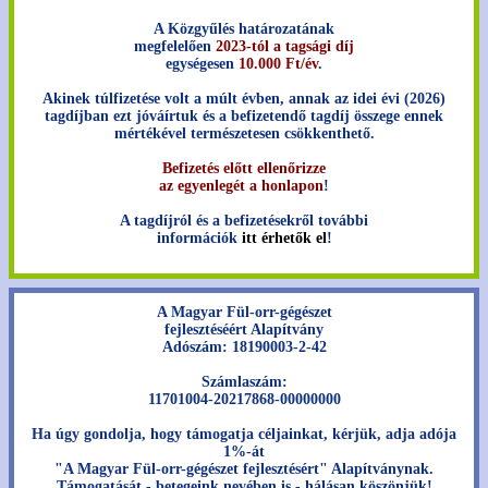
A Közgyűlés határozatának
megfelelően
2023-tól a tagsági díj
egységesen
10.000 Ft/év
.
Akinek túlfizetése volt a múlt évben, annak az idei évi (2026)
tagdíjban ezt jóváírtuk és a befizetendő tagdíj összege ennek
mértékével természetesen csökkenthető.
Befizetés előtt ellenőrizze
az egyenlegét a honlapon
!
A tagdíjról és a befizetésekről további
információk
itt érhetők el
!
A Magyar Fül-orr-gégészet
fejlesztéséért Alapítvány
Adószám: 18190003-2-42
Számlaszám:
11701004-20217868-00000000
Ha úgy gondolja, hogy támogatja céljainkat, kérjük, adja adója
1%-át
"A Magyar Fül-orr-gégészet fejlesztésért" Alapítványnak.
Támogatását - betegeink nevében is - hálásan köszönjük!