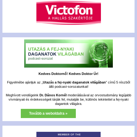
Kedves Doktornő! Kedves Doktor Úr!
Figyelmébe ajánljuk az „
Utazás a fej-nyaki daganatok világában
” című 5 részből
álló podcast-sorozatunkat!
Meghívott vendégeink
Dr. Dános Kornél
moderálásával az orvostudomány legújabb
vívmányait és érdekességeit tárják fel, mutatják be, különös tekintettel a fej-nyaki
dagantok világára.
Tovább a weboldalra »