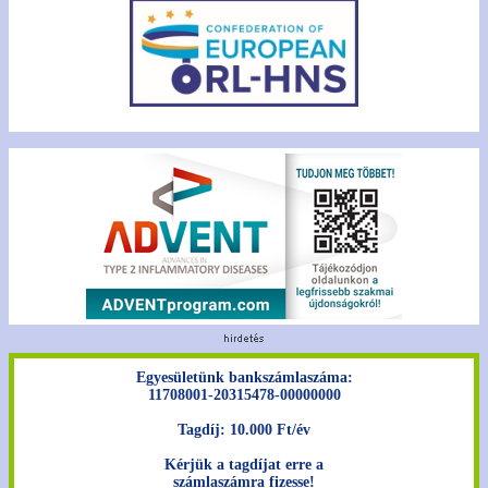
Egyesületünk bankszámlaszáma:
11708001-20315478-00000000
Tagdíj: 10.000 Ft/év
Kérjük a tagdíjat erre a
számlaszámra fizesse!