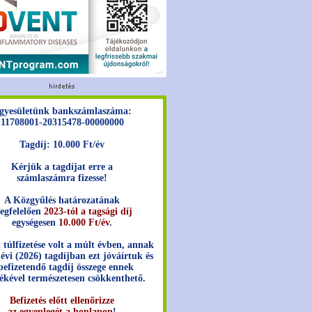
gyesületünk bankszámlaszáma:
11708001-20315478-00000000
Tagdíj: 10.000 Ft/év
Kérjük a tagdíjat erre a
számlaszámra fizesse!
A Közgyűlés határozatának
egfelelően
2023-tól a tagsági díj
egységesen
10.000 Ft/év
.
 túlfizetése volt a múlt évben, annak
 évi (2026) tagdíjban ezt jóváírtuk és
befizetendő tagdíj összege ennek
ékével természetesen csökkenthető.
Befizetés előtt ellenőrizze
az egyenlegét a honlapon
!