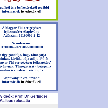
gdíjról és a befizetésekről további
információk
itt érhetők el
!
A Magyar Fül-orr-gégészet
fejlesztéséért Alapítvány
Adószám: 18190003-2-42
Számlaszám:
11701004-20217868-00000000
a úgy gondolja, hogy támogatja
jainkat, kérjük, adja adója 1%-át
gyar Fül-orr-gégészet fejlesztésért"
tványnak. Támogatását - betegeink
evében is - hálásan köszönjük!
Alapítványunkról további
információk
itt érhetők el
!
 videók: Prof. Dr. Gerlinger
 Malleus relocatio