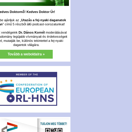
edves Doktornő! Kedves Doktor Úr!
e ajánljuk az „
Utazás a fej-nyaki daganatok
an
” című 5 részből álló podcast-sorozatunkat!
t vendégeink
Dr. Dános Kornél
moderálásával
udomány legújabb vívmányait és érdekességeit
fel, mutatják be, különös tekintettel a fej-nyaki
dagantok világára.
Tovább a weboldalra »