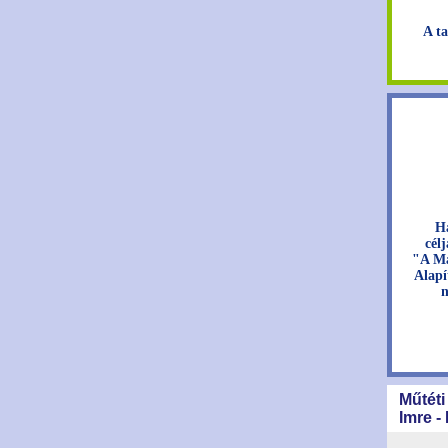
A ta
H
cél
"A Ma
Alapí
n
Műtéti
Imre -