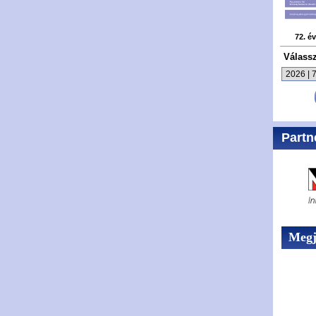
72. é
Válass
Partn
Megje