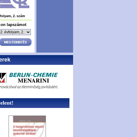
vfolyam, 2. szám
zon lapszámot
erek
lent!