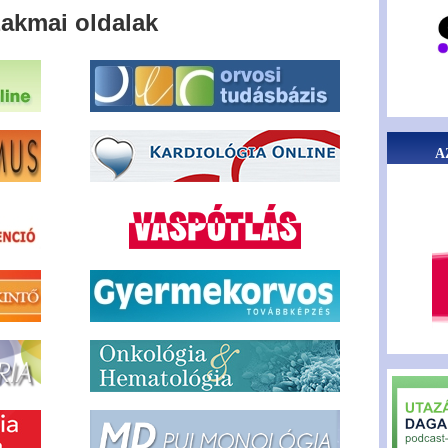
akmai oldalak
A