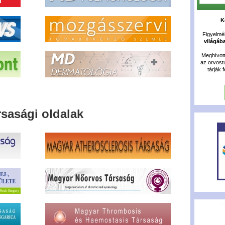
K
Figyelméb
világáb
Meghívot
az orvost
tárják 
rsasági oldalak