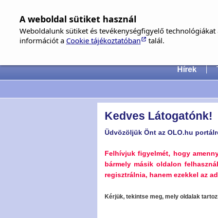
A weboldal sütiket használ
Weboldalunk sütiket és tevékenységfigyelő technológiákat a
információt a
Cookie tájékoztatóban
talál.
Hungari
Hírek
Kedves Látogatónk!
Üdvözöljük Önt az OLO.hu portálr
Felhívjuk figyelmét, hogy amenn
bármely másik oldalon felhaszná
regisztrálnia, hanem ezekkel az ada
Kérjük, tekintse meg, mely oldalak tart