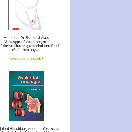
Megjelent Dr. Reményi Ákos
"
A hangprotézissel végzett
édrehabilitáció gyakorlati kérdései
"
című szakkönyve.
További információk
elent Hirschberg Andor professzor úr