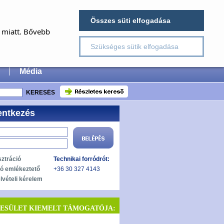
×
Összes süti elfogadása
E
a miatt. Bővebb
Szükséges sütik elfogadása
 Surgery
Média
entkezés
sztráció
Technikai forródrót:
zó emlékeztető
+36 30 327 4143
lvételi kérelem
YESÜLET KIEMELT TÁMOGATÓJA: