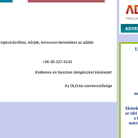
regisztrációhoz, kérjük, keressen bennünket az alábbi
E
+36-30-327-4143
Kellemes és hasznos böngészést kívánunk!
Az OLO.hu szerkesztősége
m
Akinek
az idei
a 
mért