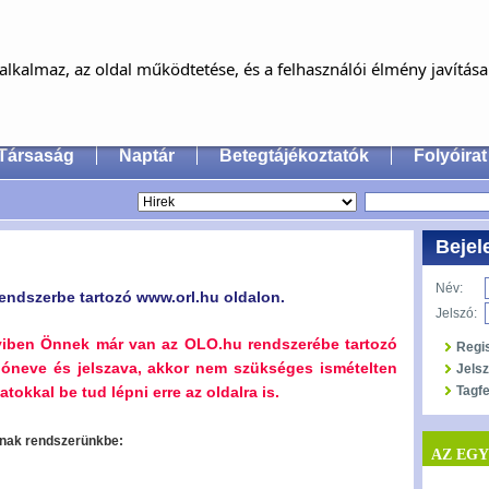
MAGYAR FÜL-, ORR-, GÉGE ÉS FEJ-,
NYAKSEBÉSZ ORVOSOK EGYESÜLET
lkalmaz, az oldal működtetése, és a felhasználói élmény javítás
an Society of Oto-Rhino-Laryngology, Head & Neck
Társaság
Naptár
Betegtájékoztatók
Folyóirat
Bejel
Név:
endszerbe tartozó www.orl.hu oldalon.
Jelszó:
yiben Önnek már van az OLO.hu rendszerébe tartozó
Regi
lóneve és jelszava, akkor nem szükséges ismételten
Jels
tokkal be tud lépni erre az oldalra is.
Tagfe
oznak rendszerünkbe:
AZ EG