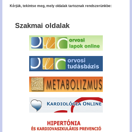
Kérjük, tekintse meg, mely oldalak tartoznak rendszerünkbe:
Szakmai oldalak
Bel
Regisz
Jel
emlék
Tagfel
kér
Tech
forró
+36
327 