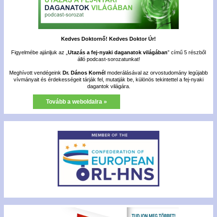
Kedves Doktornő! Kedves Doktor Úr!
Figyelmébe ajánljuk az „
Utazás a fej-nyaki daganatok világában
” című 5 részből
álló podcast-sorozatunkat!
Meghívott vendégeink
Dr. Dános Kornél
moderálásával az orvostudomány legújabb
vívmányait és érdekességeit tárják fel, mutatják be, különös tekintettel a fej-nyaki
dagantok világára.
Tovább a weboldalra »