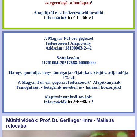
az egyenlegét a honlapon
!
A tagdíjról és a befizetésekről további
információk
itt érhetők el
!
A Magyar Fül-orr-gégészet
fejlesztéséért Alapítvány
Adószám: 18190003-2-42
Számlaszám:
11701004-20217868-00000000
Ha úgy gondolja, hogy támogatja céljainkat, kérjük, adja adója
1%-át
"A Magyar Fül-orr-gégészet fejlesztésért" Alapítványnak.
Támogatását - betegeink nevében is - hálásan köszönjük!
Alapítványunkról további
információk
itt érhetők el
!
Műtéti videók: Prof. Dr. Gerlinger Imre - Malleus
relocatio