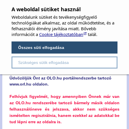
MFOE
×
A weboldal sütiket használ
Weboldalunk sütiket és tevékenységfigyelő
MAGYAR FÜL-, ORR-, GÉGE ÉS FEJ-,
technológiákat alkalmaz, az oldal működtetése, és a
NYAKSEBÉSZ ORVOSOK EGYESÜLETE
felhasználói élmény javítása miatt. Bővebb
információt a
Cookie tájékoztatóban
talál.
Hungarian Society of Oto-Rhino-Laryngology,
Head & Neck Surgery
Összes süti elfogadása
Szükséges sütik elfogadása
Kedves Látogatónk!
Üdvözöljük Önt az OLO.hu portálrendszerbe tartozó
www.orl.hu oldalon.
Felhívjuk figyelmét, hogy amennyiben Önnek már van
az OLO.hu rendszerébe tartozó bármely másik oldalon
felhasználóneve és jelszava, akkor nem szükséges
ismételten regisztrálnia, hanem ezekkel az adatokkal be
tud lépni erre az oldalra is.