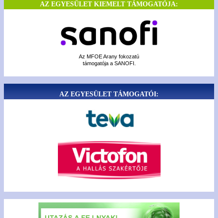
AZ EGYESÜLET KIEMELT TÁMOGATÓJA:
Az MFOE Arany fokozatú
támogatója a SANOFI.
AZ EGYESÜLET TÁMOGATÓI: