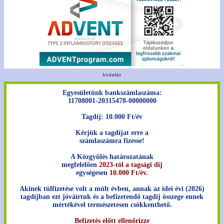
Egyesületünk bankszámlaszáma:
11708001-20315478-00000000
Tagdíj: 10.000 Ft/év
Kérjük a tagdíjat erre a
számlaszámra fizesse!
A Közgyűlés határozatának
megfelelően
2023-tól a tagsági díj
egységesen
10.000 Ft/év
.
Akinek túlfizetése volt a múlt évben, annak az idei évi (2026)
tagdíjban ezt jóváírtuk és a befizetendő tagdíj összege ennek
mértékével természetesen csökkenthető.
Befizetés előtt ellenőrizze