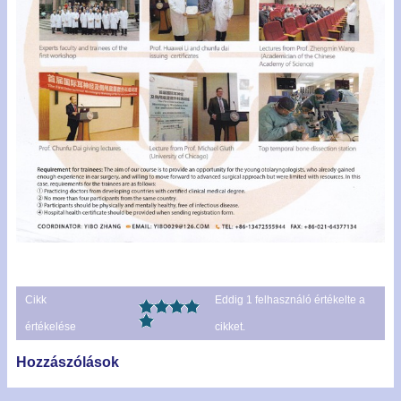
Cikk
Eddig
1
felhasználó értékelte a
értékelése
cikket.
Hozzászólások