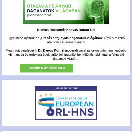
Kedves Doktornő! Kedves Doktor Úr!
Figyelmébe ajánljuk az „
Utazás a fej-nyaki daganatok világában
” című 5 részből
álló podcast-sorozatunkat!
Meghívott vendégeink
Dr. Dános Kornél
moderálásával az orvostudomány legújabb
vívmányait és érdekességeit tárják fel, mutatják be, különös tekintettel a fej-nyaki
dagantok világára.
Tovább a weboldalra »