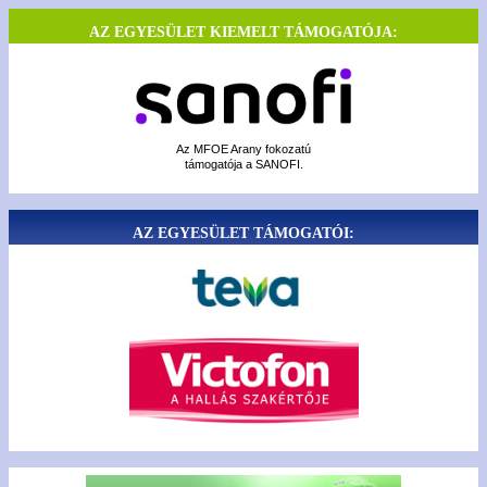
AZ EGYESÜLET KIEMELT TÁMOGATÓJA:
Az MFOE Arany fokozatú
támogatója a SANOFI.
AZ EGYESÜLET TÁMOGATÓI: