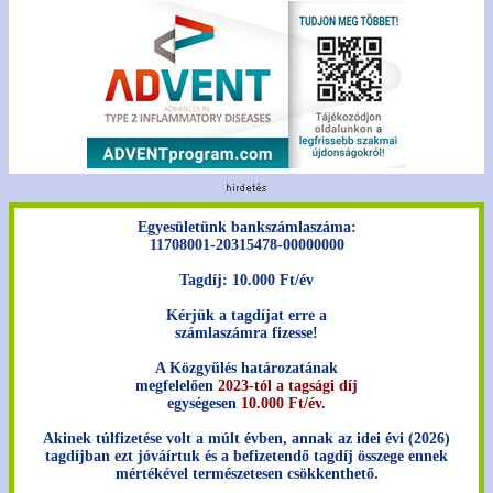
Egyesületünk bankszámlaszáma:
11708001-20315478-00000000
Tagdíj: 10.000 Ft/év
Kérjük a tagdíjat erre a
számlaszámra fizesse!
A Közgyűlés határozatának
megfelelően
2023-tól a tagsági díj
egységesen
10.000 Ft/év
.
Akinek túlfizetése volt a múlt évben, annak az idei évi (2026)
tagdíjban ezt jóváírtuk és a befizetendő tagdíj összege ennek
mértékével természetesen csökkenthető.