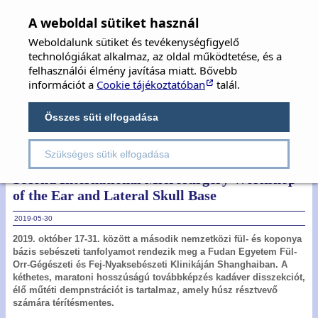
MFOE
×
A weboldal sütiket használ
Weboldalunk sütiket és tevékenységfigyelő
MAGYAR FÜL-, ORR-, GÉGE ÉS FEJ-,
technológiákat alkalmaz, az oldal működtetése, és a
NYAKSEBÉSZ ORVOSOK EGYESÜLETE
felhasználói élmény javítása miatt. Bővebb
információt a
Cookie tájékoztatóban
talál.
Hungarian Society of Oto-Rhino-Laryngology,
Head & Neck Surgery
Összes süti elfogadása
Szükséges sütik elfogadása
Rovatok:
Hírek
Ösztöndíjak, pályázatok
Second International Microsurgery Workshop
of the Ear and Lateral Skull Base
2019-05-30
2019. október 17-31. között a második nemzetközi fül- és koponya
bázis sebészeti tanfolyamot rendezik meg a Fudan Egyetem Fül-
Orr-Gégészeti és Fej-Nyaksebészeti Klinikáján Shanghaiban. A
kéthetes, maratoni hosszúságú továbbképzés kadáver disszekciót,
élő műtéti dempnstrációt is tartalmaz, amely húsz résztvevő
számára térítésmentes.