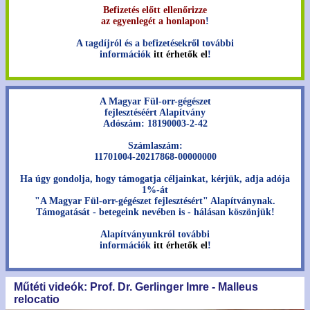
Befizetés előtt ellenőrizze
az egyenlegét a honlapon
!
A tagdíjról és a befizetésekről további
információk
itt érhetők el
!
A Magyar Fül-orr-gégészet
fejlesztéséért Alapítvány
Adószám: 18190003-2-42
Számlaszám:
11701004-20217868-00000000
Ha úgy gondolja, hogy támogatja céljainkat, kérjük, adja adója
1%-át
"A Magyar Fül-orr-gégészet fejlesztésért" Alapítványnak.
Támogatását - betegeink nevében is - hálásan köszönjük!
Alapítványunkról további
információk
itt érhetők el
!
Műtéti videók: Prof. Dr. Gerlinger Imre - Malleus
relocatio