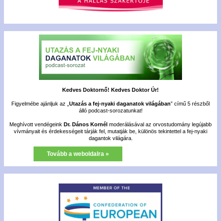
Kedves Doktornő! Kedves Doktor Úr!
Figyelmébe ajánljuk az „
Utazás a fej-nyaki daganatok világában
” című 5 részből
álló podcast-sorozatunkat!
Meghívott vendégeink
Dr. Dános Kornél
moderálásával az orvostudomány legújabb
vívmányait és érdekességeit tárják fel, mutatják be, különös tekintettel a fej-nyaki
dagantok világára.
Tovább a weboldalra »