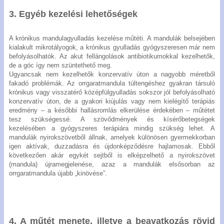
3. Egyéb kezelési lehetőségek
A krónikus mandulagyulladás kezelése műtéti. A mandulák belsejében
kialakult mikrotályogok, a krónikus gyulladás gyógyszeresen már nem
befolyásolhatók. Az akut fellángolások antibiotikumokkal kezelhetők,
de a góc így nem szüntethető meg.
Ugyancsak nem kezelhetők konzervatív úton a nagyobb méretből
fakadó problémák. Az orrgaratmandula túltengéshez gyakran társuló
krónikus vagy visszatérő középfülgyulladás sokszor jól befolyásolható
konzervatív úton, de a gyakori kiújulás vagy nem kielégítő terápiás
eredmény – a későbbi hallásromlás elkerülése érdekében – műtétet
tesz szükségessé. A szövődmények és kísérőbetegségek
kezelésében a gyógyszeres terápiára mindig szükség lehet. A
mandulák nyirokszövetből állnak, amelyek különösen gyermekkorban
igen aktívak, duzzadásra és újdonképződésre hajlamosak. Ebből
következően akár egykét sejtből is elképzelhető a nyirokszövet
(mandula) újramegjelenése, azaz a mandulák elsősorban az
orrgaratmandula újabb „kinövése”.
4. A műtét menete, illetve a beavatkozás rövid