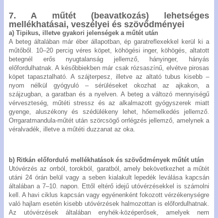
7. A műtét (beavatkozás) lehetséges
mellékhatásai, veszélyei és szövődményei
a) Tipikus, illetve gyakori jelenségek a műtét után
A beteg általában már éber állapotban, ép garatreflexekkel kerül ki a
műtőből. 10–20 percig véres köpet, köhögési inger, köhögés, altatott
betegnél erős nyugtalanság jellemző, hányinger, hányás
előfordulhatnak. A későbbiekben már csak rózsaszínű, elvétve pirosas
köpet tapasztalható. A szájterpesz, illetve az altató tubus kisebb –
nyom nélkül gyógyuló – sérüléseket okozhat az ajkakon, a
szájzugban, a garatban és a nyelven. A beteg a változó mennyiségű
vérveszteség, műtéti stressz és az alkalmazott gyógyszerek miatt
gyenge, aluszékony és szédülékeny lehet, hőemelkedés jellemző.
Orrgaratmandula-műtét után szörcsögő orrlégzés jellemző, amelynek a
véralvadék, illetve a műtéti duzzanat az oka.
b) Ritkán előforduló mellékhatások és szövődmények műtét után
Utóvérzés az orrból, torokból, garatból, amely bekövetkezhet a műtét
utáni 24 órán belül vagy a seben kialakult lepedék leválása kapcsán
általában a 7–10. napon. Ettől eltérő idejű utóvérzésekkel is számolni
kell. A havi ciklus kapcsán vagy egyénenként fokozott vérzékenységre
való hajlam esetén kisebb utóvérzések halmozottan is előfordulhatnak.
Az utóvérzések általában enyhék-középerősek, amelyek nem