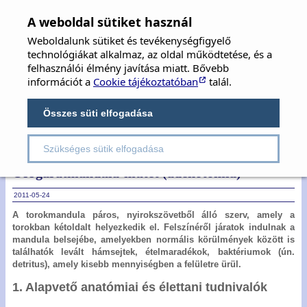
MFOE
×
A weboldal sütiket használ
Weboldalunk sütiket és tevékenységfigyelő
MAGYAR FÜL-, ORR-, GÉGE ÉS FEJ-,
technológiákat alkalmaz, az oldal működtetése, és a
NYAKSEBÉSZ ORVOSOK EGYESÜLETE
felhasználói élmény javítása miatt. Bővebb
információt a
Cookie tájékoztatóban
talál.
Hungarian Society of Oto-Rhino-Laryngology,
Head & Neck Surgery
Összes süti elfogadása
Szükséges sütik elfogadása
Rovatok:
Betegtájékoztatók
Orrgaratmandula-műtét (adenotomia)
2011-05-24
A torokmandula páros, nyirokszövetből álló szerv, amely a
torokban kétoldalt helyezkedik el. Felszínéről járatok indulnak a
mandula belsejébe, amelyekben normális körülmények között is
találhatók levált hámsejtek, ételmaradékok, baktériumok (ún.
detritus), amely kisebb mennyiségben a felületre ürül.
1. Alapvető anatómiai és élettani tudnivalók