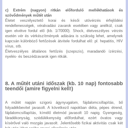
c) Extrém (nagyon) ritkán előforduló mellékhatások és
szövődmények műtét után
Életet veszélyeztető korai és késői utóvérzés érfejlődési
rendellenességek, véralvadási zavarok esetében vagy anélkül, csak
igen elvétve fordul elő (kb. 1/70000). Shock, életveszélyes vérzés
esetén vér és vérkészítmények adására is szükség lehet, amelynek
kapcsán különböző fertőzések átvitele fordulhat elő: pl. hepatitis, HIV
vírus, stb.
Életveszélyes általános fertőzés (szepszis), maradandó ízérzési,
nyelés- és beszédzavarok igen ritkák.
8. A műtét utáni időszak (kb. 10 nap) fontosabb
teendői (amire figyelni kell!)
A műtét napján szigorú ágynyugalom, fájdalomcsillapítás, bő
folyadékbevitel javasolt. A következő napokban diéta, pépes étrend,
fájdalomcsillapítás, kímélő életmód javasolt 10 napig. Gyengeség,
fáradékonyság, szédülékenység előfordulhat, ezért óvatos vagy
kísérővel való mozgás javasolt. Jelentősebb fizikai aktivitás csak két