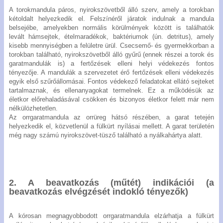
A torokmandula páros, nyirokszövetből álló szerv, amely a torokban
kétoldalt helyezkedik el. Felszínéről járatok indulnak a mandula
belsejébe, amelyekben normális körülmények között is találhatók
levált hámsejtek, ételmaradékok, baktériumok (ún. detritus), amely
kisebb mennyiségben a felületre ürül. Csecsemő- és gyermekkorban a
Bel
torokban található, nyirokszövetből álló gyűrű (ennek részei a torok és
garatmandulák is) a fertőzések elleni helyi védekezés fontos
tényezője. A mandulák a szervezetet érő fertőzések elleni védekezés
egyik első szűrőállomásai. Fontos védekező feladatokat ellátó sejteket
Regisz
tartalmaznak, és ellenanyagokat termelnek. Ez a működésük az
életkor előrehaladásával csökken és bizonyos életkor felett már nem
Jel
nélkülözhetetlen.
emlék
Az orrgaratmandula az orrüreg hátsó részében, a garat tetején
helyezkedik el, közvetlenül a fülkürt nyílásai mellett. A garat területén
Tagfel
még nagy számú nyirokszövet-tüsző található a nyálkahártya alatt.
kér
Tech
forró
+36
2. A beavatkozás (műtét) indikációi (a
327 
beavatkozás elvégzését indokló tényezők)
A kórosan megnagyobbodott orrgaratmandula elzárhatja a fülkürt