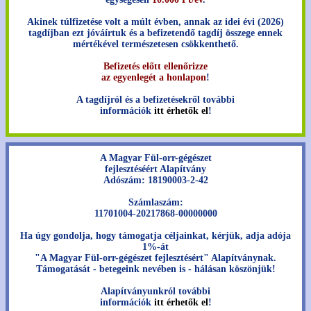
Akinek túlfizetése volt a múlt évben, annak az idei évi (2026)
tagdíjban ezt jóváírtuk és a befizetendő tagdíj összege ennek
mértékével természetesen csökkenthető.
Befizetés előtt ellenőrizze
az egyenlegét a honlapon
!
A tagdíjról és a befizetésekről további
információk
itt érhetők el
!
A Magyar Fül-orr-gégészet
fejlesztéséért Alapítvány
Adószám: 18190003-2-42
Számlaszám:
11701004-20217868-00000000
Ha úgy gondolja, hogy támogatja céljainkat, kérjük, adja adója
1%-át
"A Magyar Fül-orr-gégészet fejlesztésért" Alapítványnak.
Támogatását - betegeink nevében is - hálásan köszönjük!
Alapítványunkról további
információk
itt érhetők el
!