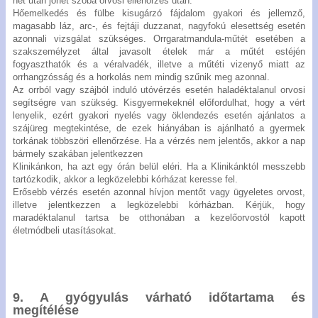
hét után jöhet szóba orvosi ellenőrzés után.
Hőemelkedés és fülbe kisugárzó fájdalom gyakori és jellemző,
magasabb láz, arc-, és fejtáji duzzanat, nagyfokú elesettség esetén
azonnali vizsgálat szükséges. Orrgaratmandula-műtét esetében a
szakszemélyzet által javasolt ételek már a műtét estéjén
fogyaszthatók és a véralvadék, illetve a műtéti vizenyő miatt az
orrhangzósság és a horkolás nem mindig szűnik meg azonnal.
Az orrból vagy szájból induló utóvérzés esetén haladéktalanul orvosi
segítségre van szükség. Kisgyermekeknél előfordulhat, hogy a vért
lenyelik, ezért gyakori nyelés vagy öklendezés esetén ajánlatos a
szájüreg megtekintése, de ezek hiányában is ajánlható a gyermek
torkának többszöri ellenőrzése. Ha a vérzés nem jelentős, akkor a nap
bármely szakában jelentkezzen
Klinikánkon, ha azt egy órán belül eléri. Ha a Klinikánktól messzebb
tartózkodik, akkor a legközelebbi kórházat keresse fel.
Erősebb vérzés esetén azonnal hívjon mentőt vagy ügyeletes orvost,
illetve jelentkezzen a legközelebbi kórházban. Kérjük, hogy
maradéktalanul tartsa be otthonában a kezelőorvostól kapott
életmódbeli utasításokat.
9. A gyógyulás várható időtartama és
megítélése