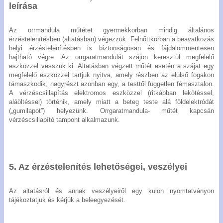
leírása
Az orrmandula műtétet gyermekkorban mindig általános
érzéstelenítésben (altatásban) végezzük. Felnőttkorban a beavatkozás
helyi érzéstelenítésben is biztonságosan és fájdalommentesen
hajtható végre. Az orrgaratmandulát szájon keresztül megfelelő
eszközzel vesszük ki. Altatásban végzett műtét esetén a szájat egy
megfelelő eszközzel tartjuk nyitva, amely részben az elülső fogakon
támaszkodik, nagyrészt azonban egy, a testtől független fémasztalon.
A vérzéscsillapítás elektromos eszközzel (ritkábban lekötéssel,
aláöltéssel) történik, amely miatt a beteg teste alá földelektródát
(„gumilapot”) helyezünk. Orrgaratmandula- műtét kapcsán
vérzéscsillapító tampont alkalmazunk.
5. Az érzéstelenítés lehetőségei, veszélyei
Az altatásról és annak veszélyeiről egy külön nyomtatványon
tájékoztatjuk és kérjük a beleegyezését.