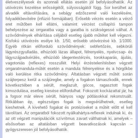
életveszélyesek és azonnali ellátás esetén jól befolyásolhatók. Az
utóvérzés kezelése erősségétől, súlyosságától függ. Sor kerülhet az
alvadék eltávolítására, a sebágy edzőszerrel való kezelésére,
folyadékbevitelre (infúzió formájában). Erősebb vérzés esetén a vérző
eret műtőben kell ellátni, valamint vérzést csillapító tampon
behelyezése az orrgaratba vagy a garatba is szükségessé válhat. A
szövődmények elhárítása céljából esetleg újabb műtétet kell végezni.
Kisfokú utóvérzés esélye kb. 1/50, erősebb utóvérzésé kb. 1/1000.
Egyéb ritkán előforduló szövődmények: sebfertőzés, sebkörüli
lágyrészgyulladás, elhúzódó lázas állapot, félrenyelés, nyelvcsap- és
lágyszájpadsérülés, elhúzódó idegentestérzés, torokkaparás, ájulás,
vagotoniás (reflexes) rosszullét. Helyi érzéstelenítésben végzett
orrgaratmandula-műtét esetén a mandula félrenyelése és a hörgőkbe
való kerülése ritka szövődmény. Altatásban végzett műtét során
szájterpesz kerül a szájüregbe, amely a fogakon támaszkodik, ennek
következtében a sérült, meglazult, gócos, ragasztott fogak
kimozdulása, esetleg kiesése előfordulhat. Fokozott kockázattal jár, ha
a fogsor már eleve sérült, hiányos vagy pótlásokkal rekonstruált.
Ritkábban ép, egészséges fogak is megsérülhetnek, esetleg
kieshetnek. A kivehető fogakat és protéziseket a műtét előtt el kell
távolítani. Az orrgaratból fokozott nyálkahártya-reflexek indulnak ki, és
az ott végzett manipulációk szívritmus zavart válthatnak ki, amelyek –
elsősorban az altatásban végzett beavatkozások kapcsán –
gyógyszeresen jól befolyásolhatók.