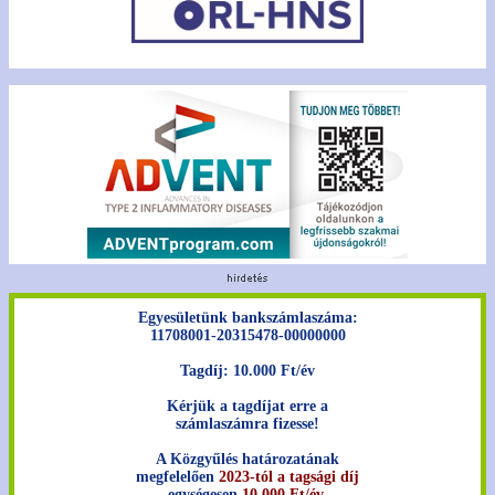
Egyesületünk bankszámlaszáma:
11708001-20315478-00000000
Tagdíj: 10.000 Ft/év
Kérjük a tagdíjat erre a
számlaszámra fizesse!
A Közgyűlés határozatának
megfelelően
2023-tól a tagsági díj
egységesen
10.000 Ft/év
.