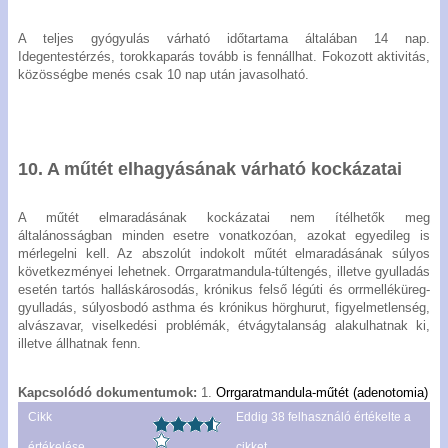
A teljes gyógyulás várható időtartama általában 14 nap.
Idegentestérzés, torokkaparás tovább is fennállhat. Fokozott aktivitás,
közösségbe menés csak 10 nap után javasolható.
10. A műtét elhagyásának várható kockázatai
A műtét elmaradásának kockázatai nem ítélhetők meg
általánosságban minden esetre vonatkozóan, azokat egyedileg is
mérlegelni kell. Az abszolút indokolt műtét elmaradásának súlyos
következményei lehetnek. Orrgaratmandula-túltengés, illetve gyulladás
esetén tartós halláskárosodás, krónikus felső légúti és orrmelléküreg-
gyulladás, súlyosbodó asthma és krónikus hörghurut, figyelmetlenség,
alvászavar, viselkedési problémák, étvágytalanság alakulhatnak ki,
illetve állhatnak fenn.
Kapcsolódó dokumentumok:
1.
Orrgaratmandula-műtét (adenotomia)
Cikk
Eddig
38
felhasználó értékelte a
értékelése
cikket.