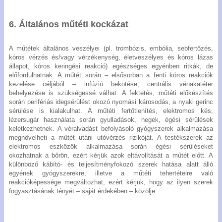
6. Általános műtéti kockázat
A műtétek általános veszélyei (pl. trombózis, embólia, sebfertőzés,
kóros vérzés és/vagy vérzékenység, életveszélyes és kóros lázas
állapot, kóros keringési reakció) egészséges egyénben ritkák, de
előfordulhatnak. A műtét során – elsősorban a fenti kóros reakciók
kezelése céljából – infúzió bekötése, centrális vénakatéter
behelyezése is szükségessé válhat. A fektetés, műtéti előkészítés
során perifériás idegsérülést okozó nyomási károsodás, a nyaki gerinc
sérülése is kialakulhat. A műtéti fertőtlenítés, elektromos kés,
lézersugár használata során gyulladások, hegek, égési sérülések
keletkezhetnek. A véralvadást befolyásoló gyógyszerek alkalmazása
megnövelheti a műtét utáni utóvérzés rizikóját. A testékszerek az
elektromos eszközök alkalmazása során égési sérüléseket
okozhatnak a bőrön, ezért kérjük azok eltávolítását a műtét előtt. A
különböző kábító- és teljesítményfokozó szerek hatása alatt álló
egyének gyógyszerekre, illetve a műtéti tehertételre való
reakcióképessége megváltozhat, ezért kérjük, hogy az ilyen szerek
fogyasztásának tényét – saját érdekében – közölje.