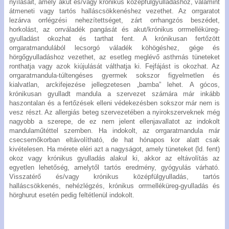
nyílásait, amely akut és/vagy krónikus középfülgyulladáshoz, valamint
átmeneti vagy tartós halláscsökkenéshez vezethet. Az orrgaratot
lezárva orrlégzési nehezítettséget, zárt orrhangzós beszédet,
horkolást, az orrváladék pangását és akut/krónikus orrmelléküreg-
gyulladást okozhat és tarthat fent. A krónikusan fertőzött
orrgaratmandulából lecsorgó váladék köhögéshez, gége és
hörgőgyulladáshoz vezethet, az esetleg meglévő asthmás tüneteket
ronthatja vagy azok kiújulását válthatja ki. Fejfájást is okozhat. Az
orrgaratmandula-túltengéses gyermek sokszor figyelmetlen és
kialvatlan, arckifejezése jellegzetesen „bamba” lehet. A gócos,
krónikusan gyulladt mandula a szervezet számára már inkább
haszontalan és a fertőzések elleni védekezésben sokszor már nem is
vesz részt. Az allergiás beteg szervezetében a nyirokszerveknek még
nagyobb a szerepe, de ez nem jelent ellenjavallatot az indokolt
mandulaműtéttel szemben. Ha indokolt, az orrgaratmandula már
csecsemőkorban eltávolítható, de hat hónapos kor alatt csak
kivételesen. Ha mérete eléri azt a nagyságot, amely tüneteket (ld. fent)
okoz vagy krónikus gyulladás alakul ki, akkor az eltávolítás az
egyetlen lehetőség, amelytől tartós eredmény, gyógyulás várható.
Visszatérő és/vagy krónikus középfülgyulladás, tartós
halláscsökkenés, nehézlégzés, krónikus orrmelléküreg-gyulladás és
hörghurut esetén pedig feltétlenül indokolt.