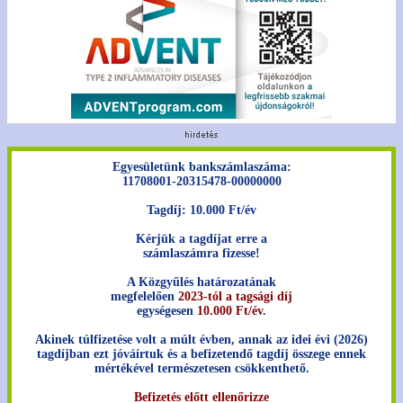
Egyesületünk bankszámlaszáma:
11708001-20315478-00000000
Tagdíj: 10.000 Ft/év
Kérjük a tagdíjat erre a
számlaszámra fizesse!
A Közgyűlés határozatának
megfelelően
2023-tól a tagsági díj
egységesen
10.000 Ft/év
.
Akinek túlfizetése volt a múlt évben, annak az idei évi (2026)
tagdíjban ezt jóváírtuk és a befizetendő tagdíj összege ennek
mértékével természetesen csökkenthető.
Befizetés előtt ellenőrizze