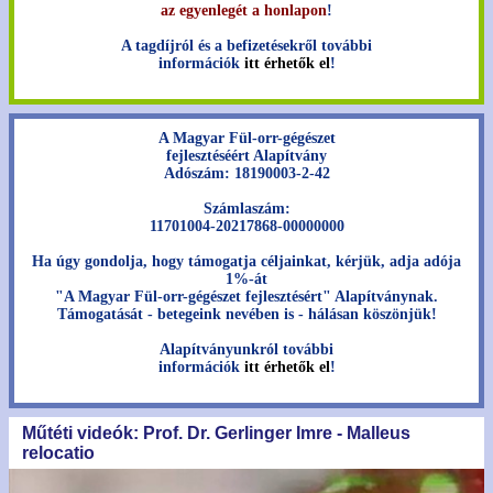
az egyenlegét a honlapon
!
A tagdíjról és a befizetésekről további
információk
itt érhetők el
!
A Magyar Fül-orr-gégészet
fejlesztéséért Alapítvány
Adószám: 18190003-2-42
Számlaszám:
11701004-20217868-00000000
Ha úgy gondolja, hogy támogatja céljainkat, kérjük, adja adója
1%-át
"A Magyar Fül-orr-gégészet fejlesztésért" Alapítványnak.
Támogatását - betegeink nevében is - hálásan köszönjük!
Alapítványunkról további
információk
itt érhetők el
!
Műtéti videók: Prof. Dr. Gerlinger Imre - Malleus
relocatio