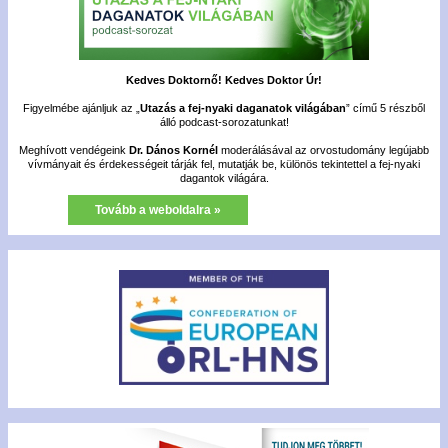
Kedves Doktornő! Kedves Doktor Úr!
Figyelmébe ajánljuk az „
Utazás a fej-nyaki daganatok világában
” című 5 részből
álló podcast-sorozatunkat!
Meghívott vendégeink
Dr. Dános Kornél
moderálásával az orvostudomány legújabb
vívmányait és érdekességeit tárják fel, mutatják be, különös tekintettel a fej-nyaki
dagantok világára.
Tovább a weboldalra »