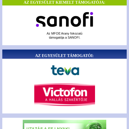
AZ EGYESÜLET KIEMELT TÁMOGATÓJA:
Az MFOE Arany fokozatú
támogatója a SANOFI.
AZ EGYESÜLET TÁMOGATÓI: