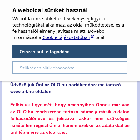
MFOE
×
A weboldal sütiket használ
Weboldalunk sütiket és tevékenységfigyelő
MAGYAR FÜL-, ORR-, GÉGE ÉS FEJ-,
technológiákat alkalmaz, az oldal működtetése, és a
NYAKSEBÉSZ ORVOSOK EGYESÜLETE
felhasználói élmény javítása miatt. Bővebb
információt a
Cookie tájékoztatóban
talál.
Hungarian Society of Oto-Rhino-Laryngology,
Head & Neck Surgery
Összes süti elfogadása
Szükséges sütik elfogadása
Kedves Látogatónk!
Üdvözöljük Önt az OLO.hu portálrendszerbe tartozó
www.orl.hu oldalon.
Felhívjuk figyelmét, hogy amennyiben Önnek már van
az OLO.hu rendszerébe tartozó bármely másik oldalon
felhasználóneve és jelszava, akkor nem szükséges
ismételten regisztrálnia, hanem ezekkel az adatokkal be
tud lépni erre az oldalra is.