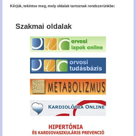
Kérjük, tekintse meg, mely oldalak tartoznak rendszerünkbe:
Szakmai oldalak
Bel
Regisz
Jel
emlék
Tagfel
kér
Tech
forró
+36
327 