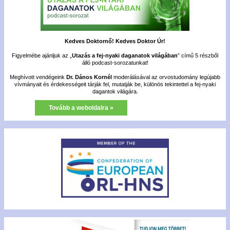
Kedves Doktornő! Kedves Doktor Úr!
Figyelmébe ajánljuk az „
Utazás a fej-nyaki daganatok világában
” című 5 részből
álló podcast-sorozatunkat!
Meghívott vendégeink
Dr. Dános Kornél
moderálásával az orvostudomány legújabb
vívmányait és érdekességeit tárják fel, mutatják be, különös tekintettel a fej-nyaki
dagantok világára.
Tovább a weboldalra »