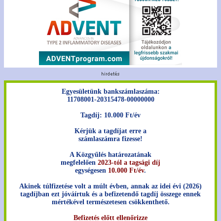
Egyesületünk bankszámlaszáma:
11708001-20315478-00000000
Tagdíj: 10.000 Ft/év
Kérjük a tagdíjat erre a
számlaszámra fizesse!
A Közgyűlés határozatának
megfelelően
2023-tól a tagsági díj
egységesen
10.000 Ft/év
.
Akinek túlfizetése volt a múlt évben, annak az idei évi (2026)
tagdíjban ezt jóváírtuk és a befizetendő tagdíj összege ennek
mértékével természetesen csökkenthető.
Befizetés előtt ellenőrizze