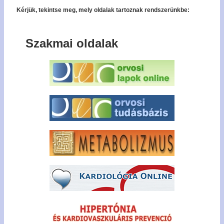
Kérjük, tekintse meg, mely oldalak tartoznak rendszerünkbe:
Szakmai oldalak
Bel
Regisz
Jel
emlék
Tagfel
kér
Tech
forró
+36
327 