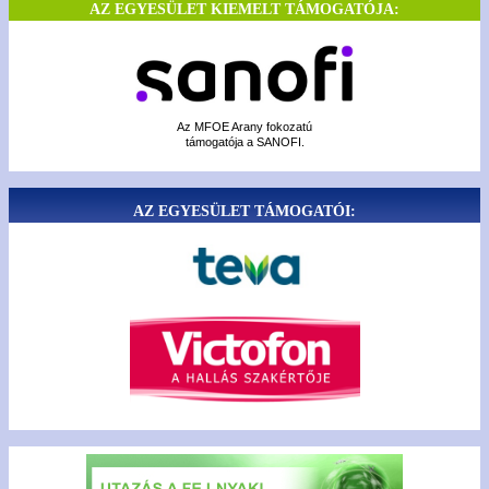
AZ EGYESÜLET KIEMELT TÁMOGATÓJA:
Az MFOE Arany fokozatú
támogatója a SANOFI.
AZ EGYESÜLET TÁMOGATÓI: