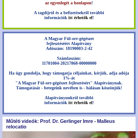
az egyenlegét a honlapon
!
A tagdíjról és a befizetésekről további
információk
itt érhetők el
!
A Magyar Fül-orr-gégészet
fejlesztéséért Alapítvány
Adószám: 18190003-2-42
Számlaszám:
11701004-20217868-00000000
Ha úgy gondolja, hogy támogatja céljainkat, kérjük, adja adója
1%-át
"A Magyar Fül-orr-gégészet fejlesztésért" Alapítványnak.
Támogatását - betegeink nevében is - hálásan köszönjük!
Alapítványunkról további
információk
itt érhetők el
!
Műtéti videók: Prof. Dr. Gerlinger Imre - Malleus
relocatio