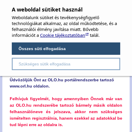
MFOE
×
A weboldal sütiket használ
Weboldalunk sütiket és tevékenységfigyelő
MAGYAR FÜL-, ORR-, GÉGE ÉS FEJ-,
technológiákat alkalmaz, az oldal működtetése, és a
NYAKSEBÉSZ ORVOSOK EGYESÜLETE
felhasználói élmény javítása miatt. Bővebb
információt a
Cookie tájékoztatóban
talál.
Hungarian Society of Oto-Rhino-Laryngology,
Head & Neck Surgery
Összes süti elfogadása
Szükséges sütik elfogadása
Kedves Látogatónk!
Üdvözöljük Önt az OLO.hu portálrendszerbe tartozó
www.orl.hu oldalon.
Felhívjuk figyelmét, hogy amennyiben Önnek már van
az OLO.hu rendszerébe tartozó bármely másik oldalon
felhasználóneve és jelszava, akkor nem szükséges
ismételten regisztrálnia, hanem ezekkel az adatokkal be
tud lépni erre az oldalra is.