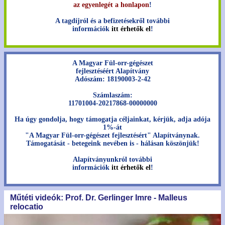
az egyenlegét a honlapon
!
A tagdíjról és a befizetésekről további
információk
itt érhetők el
!
A Magyar Fül-orr-gégészet
fejlesztéséért Alapítvány
Adószám: 18190003-2-42
Számlaszám:
11701004-20217868-00000000
Ha úgy gondolja, hogy támogatja céljainkat, kérjük, adja adója
1%-át
"A Magyar Fül-orr-gégészet fejlesztésért" Alapítványnak.
Támogatását - betegeink nevében is - hálásan köszönjük!
Alapítványunkról további
információk
itt érhetők el
!
Műtéti videók: Prof. Dr. Gerlinger Imre - Malleus
relocatio