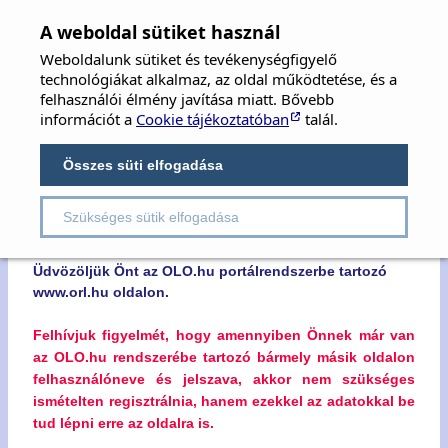
MFOE
×
A weboldal sütiket használ
Weboldalunk sütiket és tevékenységfigyelő
MAGYAR FÜL-, ORR-, GÉGE ÉS FEJ-,
technológiákat alkalmaz, az oldal működtetése, és a
NYAKSEBÉSZ ORVOSOK EGYESÜLETE
felhasználói élmény javítása miatt. Bővebb
információt a
Cookie tájékoztatóban
talál.
Hungarian Society of Oto-Rhino-Laryngology,
Head & Neck Surgery
Összes süti elfogadása
Szükséges sütik elfogadása
Kedves Látogatónk!
Üdvözöljük Önt az OLO.hu portálrendszerbe tartozó
www.orl.hu oldalon.
Felhívjuk figyelmét, hogy amennyiben Önnek már van
az OLO.hu rendszerébe tartozó bármely másik oldalon
felhasználóneve és jelszava, akkor nem szükséges
ismételten regisztrálnia, hanem ezekkel az adatokkal be
tud lépni erre az oldalra is.