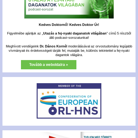
Kedves Doktornő! Kedves Doktor Úr!
Figyelmébe ajánljuk az „
Utazás a fej-nyaki daganatok világában
” című 5 részből
álló podcast-sorozatunkat!
Meghívott vendégeink
Dr. Dános Kornél
moderálásával az orvostudomány legújabb
vívmányait és érdekességeit tárják fel, mutatják be, különös tekintettel a fej-nyaki
dagantok világára.
Tovább a weboldalra »