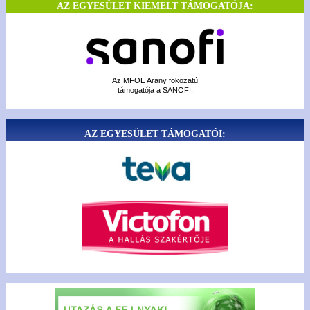
AZ EGYESÜLET KIEMELT TÁMOGATÓJA:
Az MFOE Arany fokozatú
támogatója a SANOFI.
AZ EGYESÜLET TÁMOGATÓI: