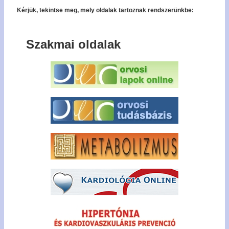
Kérjük, tekintse meg, mely oldalak tartoznak rendszerünkbe:
Szakmai oldalak
Bel
Regisz
Jel
emlék
Tagfel
kér
Tech
forró
+36
327 