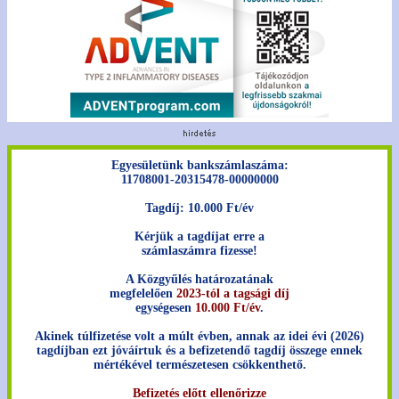
Egyesületünk bankszámlaszáma:
11708001-20315478-00000000
Tagdíj: 10.000 Ft/év
Kérjük a tagdíjat erre a
számlaszámra fizesse!
A Közgyűlés határozatának
megfelelően
2023-tól a tagsági díj
egységesen
10.000 Ft/év
.
Akinek túlfizetése volt a múlt évben, annak az idei évi (2026)
tagdíjban ezt jóváírtuk és a befizetendő tagdíj összege ennek
mértékével természetesen csökkenthető.
Befizetés előtt ellenőrizze