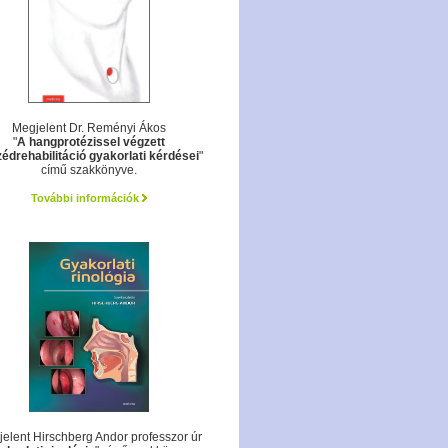
Megjelent Dr. Reményi Ákos
"
A hangprotézissel végzett
édrehabilitáció gyakorlati kérdései
"
című szakkönyve.
További információk
elent Hirschberg Andor professzor úr