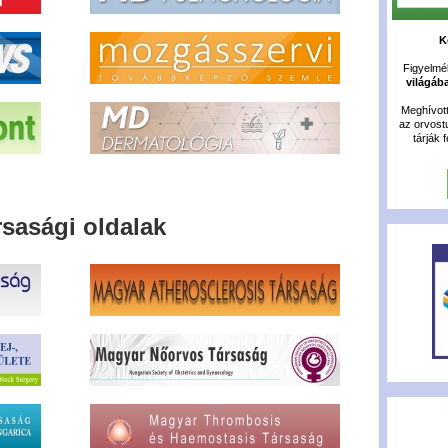
K
Figyelméb
világáb
Meghívot
az orvost
tárják 
rsasági oldalak