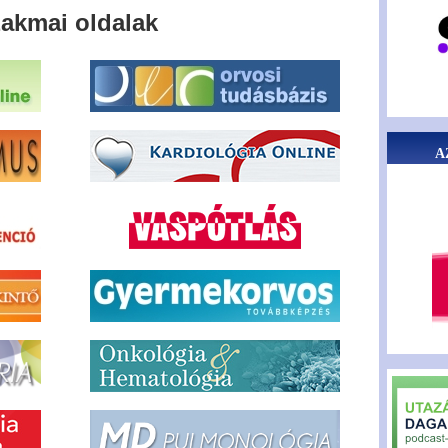
akmai oldalak
A