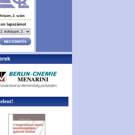
vfolyam, 2. szám
zon lapszámot
erek
lent!