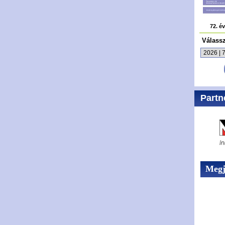
72. é
Válass
Partn
Megje