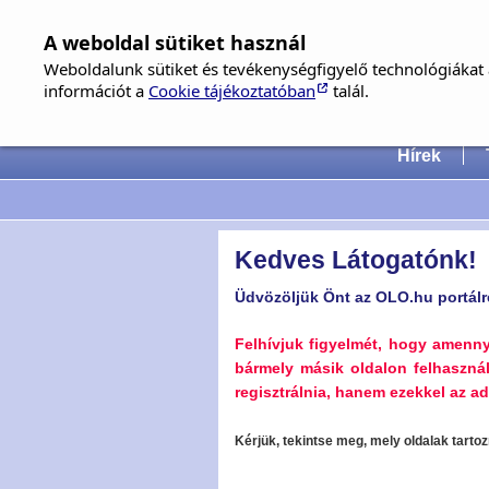
A weboldal sütiket használ
Weboldalunk sütiket és tevékenységfigyelő technológiákat a
információt a
Cookie tájékoztatóban
talál.
Hungari
Hírek
Kedves Látogatónk!
Üdvözöljük Önt az OLO.hu portálr
Felhívjuk figyelmét, hogy amenn
bármely másik oldalon felhaszná
regisztrálnia, hanem ezekkel az ada
Kérjük, tekintse meg, mely oldalak tart