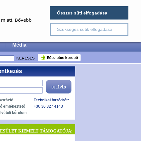
×
Összes süti elfogadása
E
a miatt. Bővebb
Szükséges sütik elfogadása
 Surgery
Média
entkezés
sztráció
Technikai forródrót:
zó emlékeztető
+36 30 327 4143
lvételi kérelem
YESÜLET KIEMELT TÁMOGATÓJA: