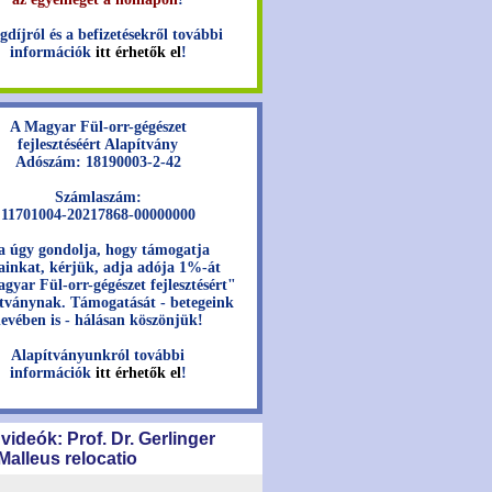
gdíjról és a befizetésekről további
információk
itt érhetők el
!
A Magyar Fül-orr-gégészet
fejlesztéséért Alapítvány
Adószám: 18190003-2-42
Számlaszám:
11701004-20217868-00000000
a úgy gondolja, hogy támogatja
jainkat, kérjük, adja adója 1%-át
gyar Fül-orr-gégészet fejlesztésért"
tványnak. Támogatását - betegeink
evében is - hálásan köszönjük!
Alapítványunkról további
információk
itt érhetők el
!
 videók: Prof. Dr. Gerlinger
 Malleus relocatio