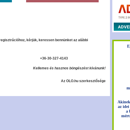
regisztrációhoz, kérjük, keressen bennünket az alábbi
E
+36-30-327-4143
Kellemes és hasznos böngészést kívánunk!
Az OLO.hu szerkesztősége
m
Akinek
az idei
a 
mért