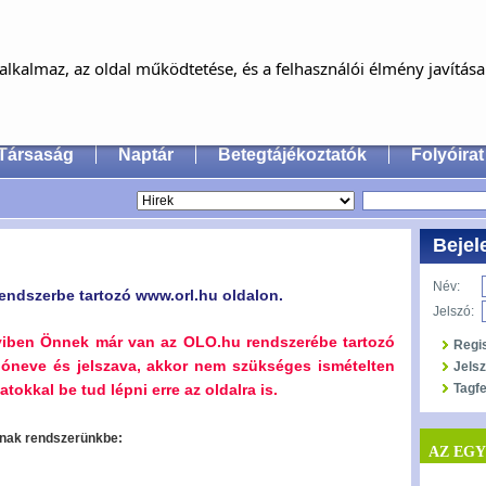
MAGYAR FÜL-, ORR-, GÉGE ÉS FEJ-,
NYAKSEBÉSZ ORVOSOK EGYESÜLET
lkalmaz, az oldal működtetése, és a felhasználói élmény javítás
an Society of Oto-Rhino-Laryngology, Head & Neck
Társaság
Naptár
Betegtájékoztatók
Folyóirat
Bejel
Név:
endszerbe tartozó www.orl.hu oldalon.
Jelszó:
yiben Önnek már van az OLO.hu rendszerébe tartozó
Regi
lóneve és jelszava, akkor nem szükséges ismételten
Jels
tokkal be tud lépni erre az oldalra is.
Tagfe
oznak rendszerünkbe:
AZ EG