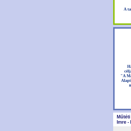
A ta
H
cél
"A Ma
Alapí
n
Műtéti
Imre -