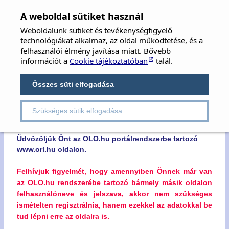
MFOE
×
A weboldal sütiket használ
Weboldalunk sütiket és tevékenységfigyelő
MAGYAR FÜL-, ORR-, GÉGE ÉS FEJ-,
technológiákat alkalmaz, az oldal működtetése, és a
NYAKSEBÉSZ ORVOSOK EGYESÜLETE
felhasználói élmény javítása miatt. Bővebb
információt a
Cookie tájékoztatóban
talál.
Hungarian Society of Oto-Rhino-Laryngology,
Head & Neck Surgery
Összes süti elfogadása
Szükséges sütik elfogadása
Kedves Látogatónk!
Üdvözöljük Önt az OLO.hu portálrendszerbe tartozó
www.orl.hu oldalon.
Felhívjuk figyelmét, hogy amennyiben Önnek már van
az OLO.hu rendszerébe tartozó bármely másik oldalon
felhasználóneve és jelszava, akkor nem szükséges
ismételten regisztrálnia, hanem ezekkel az adatokkal be
tud lépni erre az oldalra is.