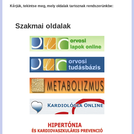
Kérjük, tekintse meg, mely oldalak tartoznak rendszerünkbe:
Szakmai oldalak
Bel
Regisz
Jel
emlék
Tagfel
kér
Tech
forró
+36
327 