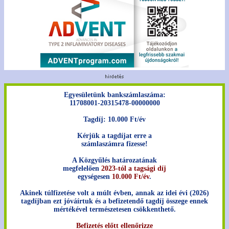
Egyesületünk bankszámlaszáma:
11708001-20315478-00000000
Tagdíj: 10.000 Ft/év
Kérjük a tagdíjat erre a
számlaszámra fizesse!
A Közgyűlés határozatának
megfelelően
2023-tól a tagsági díj
egységesen
10.000 Ft/év
.
Akinek túlfizetése volt a múlt évben, annak az idei évi (2026)
tagdíjban ezt jóváírtuk és a befizetendő tagdíj összege ennek
mértékével természetesen csökkenthető.
Befizetés előtt ellenőrizze