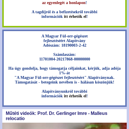
az egyenlegét a honlapon
!
A tagdíjról és a befizetésekről további
információk
itt érhetők el
!
A Magyar Fül-orr-gégészet
fejlesztéséért Alapítvány
Adószám: 18190003-2-42
Számlaszám:
11701004-20217868-00000000
Ha úgy gondolja, hogy támogatja céljainkat, kérjük, adja adója
1%-át
"A Magyar Fül-orr-gégészet fejlesztésért" Alapítványnak.
Támogatását - betegeink nevében is - hálásan köszönjük!
Alapítványunkról további
információk
itt érhetők el
!
Műtéti videók: Prof. Dr. Gerlinger Imre - Malleus
relocatio