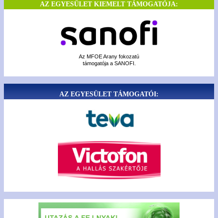
AZ EGYESÜLET KIEMELT TÁMOGATÓJA:
Az MFOE Arany fokozatú
támogatója a SANOFI.
AZ EGYESÜLET TÁMOGATÓI: