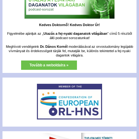
Kedves Doktornő! Kedves Doktor Úr!
Figyelmébe ajánljuk az „
Utazás a fej-nyaki daganatok világában
” című 5 részből
álló podcast-sorozatunkat!
Meghívott vendégeink
Dr. Dános Kornél
moderálásával az orvostudomány legújabb
vívmányait és érdekességeit tárják fel, mutatják be, különös tekintettel a fej-nyaki
dagantok világára.
Tovább a weboldalra »