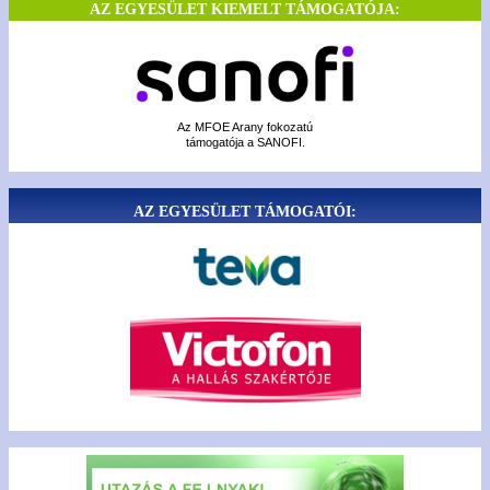
AZ EGYESÜLET KIEMELT TÁMOGATÓJA:
Az MFOE Arany fokozatú
támogatója a SANOFI.
AZ EGYESÜLET TÁMOGATÓI: