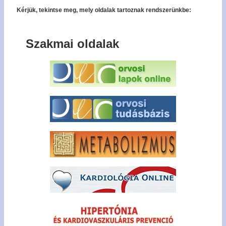
Kérjük, tekintse meg, mely oldalak tartoznak rendszerünkbe:
Szakmai oldalak
Bel
Regisz
Jel
emlék
Tagfel
kér
Tech
forró
+36
327 