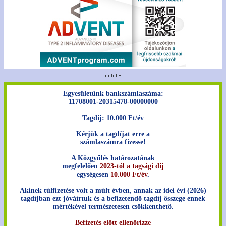
Egyesületünk bankszámlaszáma:
11708001-20315478-00000000
Tagdíj: 10.000 Ft/év
Kérjük a tagdíjat erre a
számlaszámra fizesse!
A Közgyűlés határozatának
megfelelően
2023-tól a tagsági díj
egységesen
10.000 Ft/év
.
Akinek túlfizetése volt a múlt évben, annak az idei évi (2026)
tagdíjban ezt jóváírtuk és a befizetendő tagdíj összege ennek
mértékével természetesen csökkenthető.
Befizetés előtt ellenőrizze