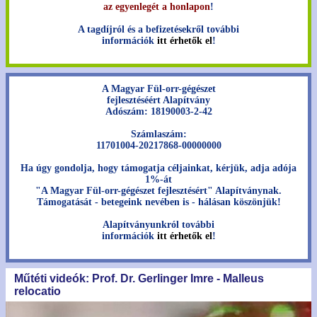
az egyenlegét a honlapon
!
A tagdíjról és a befizetésekről további
információk
itt érhetők el
!
A Magyar Fül-orr-gégészet
fejlesztéséért Alapítvány
Adószám: 18190003-2-42
Számlaszám:
11701004-20217868-00000000
Ha úgy gondolja, hogy támogatja céljainkat, kérjük, adja adója
1%-át
"A Magyar Fül-orr-gégészet fejlesztésért" Alapítványnak.
Támogatását - betegeink nevében is - hálásan köszönjük!
Alapítványunkról további
információk
itt érhetők el
!
Műtéti videók: Prof. Dr. Gerlinger Imre - Malleus
relocatio