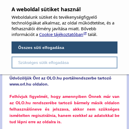
MFOE
×
A weboldal sütiket használ
Weboldalunk sütiket és tevékenységfigyelő
MAGYAR FÜL-, ORR-, GÉGE ÉS FEJ-,
technológiákat alkalmaz, az oldal működtetése, és a
NYAKSEBÉSZ ORVOSOK EGYESÜLETE
felhasználói élmény javítása miatt. Bővebb
információt a
Cookie tájékoztatóban
talál.
Hungarian Society of Oto-Rhino-Laryngology,
Head & Neck Surgery
Összes süti elfogadása
Szükséges sütik elfogadása
Kedves Látogatónk!
Üdvözöljük Önt az OLO.hu portálrendszerbe tartozó
www.orl.hu oldalon.
Felhívjuk figyelmét, hogy amennyiben Önnek már van
az OLO.hu rendszerébe tartozó bármely másik oldalon
felhasználóneve és jelszava, akkor nem szükséges
ismételten regisztrálnia, hanem ezekkel az adatokkal be
tud lépni erre az oldalra is.