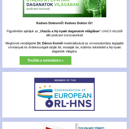
Kedves Doktornő! Kedves Doktor Úr!
Figyelmébe ajánljuk az „
Utazás a fej-nyaki daganatok világában
” című 5 részből
álló podcast-sorozatunkat!
Meghívott vendégeink
Dr. Dános Kornél
moderálásával az orvostudomány legújabb
vívmányait és érdekességeit tárják fel, mutatják be, különös tekintettel a fej-nyaki
dagantok világára.
Tovább a weboldalra »