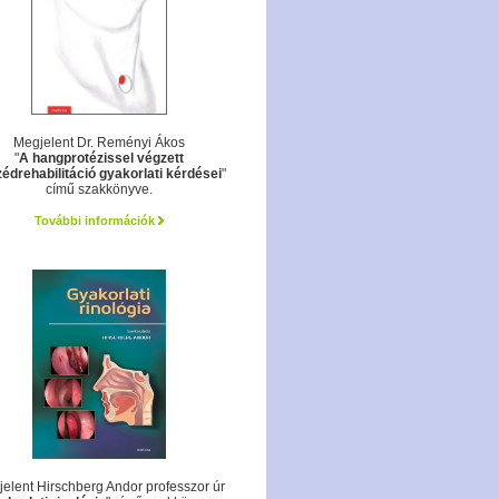
Megjelent Dr. Reményi Ákos
"
A hangprotézissel végzett
édrehabilitáció gyakorlati kérdései
"
című szakkönyve.
További információk
elent Hirschberg Andor professzor úr