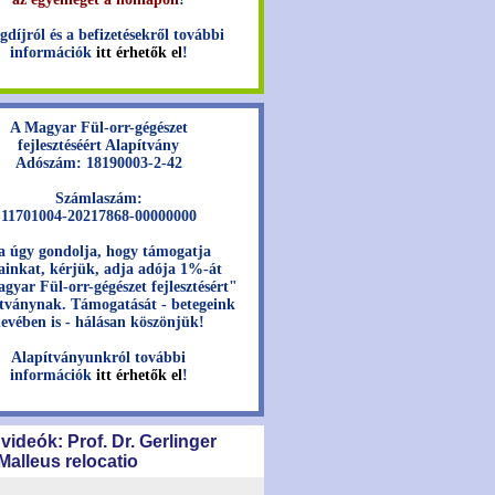
gdíjról és a befizetésekről további
információk
itt érhetők el
!
A Magyar Fül-orr-gégészet
fejlesztéséért Alapítvány
Adószám: 18190003-2-42
Számlaszám:
11701004-20217868-00000000
a úgy gondolja, hogy támogatja
jainkat, kérjük, adja adója 1%-át
gyar Fül-orr-gégészet fejlesztésért"
tványnak. Támogatását - betegeink
evében is - hálásan köszönjük!
Alapítványunkról további
információk
itt érhetők el
!
 videók: Prof. Dr. Gerlinger
 Malleus relocatio