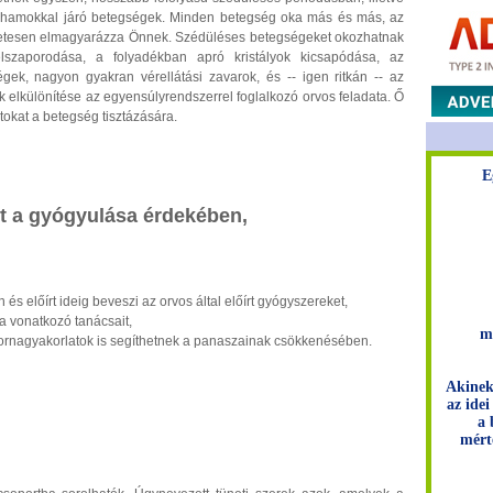
ó rohamokkal járó betegségek. Minden betegség oka más és más, az
zletesen elmagyarázza Önnek. Szédüléses betegségeket okozhatnak
elszaporodása, a folyadékban apró kristályok kicsapódása, az
gek, nagyon gyakran vérellátási zavarok, és -- igen ritkán -- az
k elkülönítése az egyensúlyrendszerrel foglalkozó orvos feladata. Ő
atokat a betegség tisztázására.
E
et a gyógyulása érdekében,
 és előírt ideig beveszi az orvos által előírt gyógyszereket,
a vonatkozó tanácsait,
m
tornagyakorlatok is segíthetnek a panaszainak csökkenésében.
Akinek
az idei
a 
mért