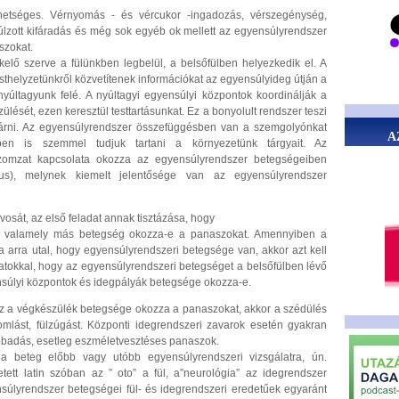
etséges. Vérnyomás - és vércukor -ingadozás, vérszegénység,
úlzott kifáradás és még sok egyéb ok mellett az egyensúlyrendszer
szokat.
elő szerve a fülünkben legbelül, a belsőfülben helyezkedik el. A
esthelyzetünkről közvetítenek információkat az egyensúlyideg útján a
yúltagyunk felé. A nyúltagyi egyensúlyi központok koordinálják a
lését, ezen keresztül testtartásunkat. Ez a bonyolult rendszer teszi
 járni. Az egyensúlyrendszer összefüggésben van a szemgolyónkat
A
zben is szemmel tudjuk tartani a környezetünk tárgyait. Az
omzat kapcsolata okozza az egyensúlyrendszer betegségeiben
mus), melynek kiemelt jelentősége van az egyensúlyrendszer
vosát, az első feladat annak tisztázása, hogy
gy valamely más betegség okozza-e a panaszokat. Amennyiben a
 arra utal, hogy egyensúlyrendszeri betegsége van, akkor azt kell
latokkal, hogy az egyensúlyrendszeri betegséget a belsőfülben lévő
súlyi központok és idegpályák betegsége okozza-e.
az a végkészülék betegsége okozza a panaszokat, akkor a szédülés
omlást, fülzúgást. Központi idegrendszeri zavarok esetén gyakran
sibbadás, esetleg eszméletvesztéses panaszok.
a beteg előbb vagy utóbb egyensúlyrendszeri vizsgálatra, ún.
etett latin szóban az ” oto” a fül, a”neurológia” az idegrendszer
nsúlyrendszer betegségei fül- és idegrendszeri eredetűek egyaránt