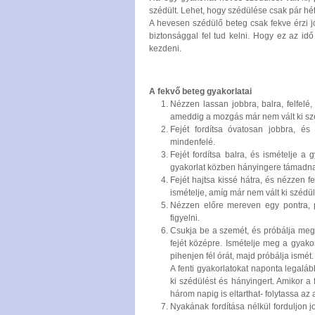
szédült. Lehet, hogy szédülése csak pár héti
A hevesen szédülő beteg csak fekve érzi jó
biztonsággal fel tud kelni. Hogy ez az idő
kezdeni.
A fekvő beteg gyakorlatai
Nézzen lassan jobbra, balra, felfelé,
ameddig a mozgás már nem vált ki sz
Fejét fordítsa óvatosan jobbra, és
mindenfelé.
Fejét fordítsa balra, és ismételje a
gyakorlat közben hányingere támadna, 
Fejét hajtsa kissé hátra, és nézzen fe
ismételje, amíg már nem vált ki szédül
Nézzen előre mereven egy pontra, pr
figyelni.
Csukja be a szemét, és próbálja meg a
fejét középre. Ismételje meg a gyakor
pihenjen fél órát, majd próbálja ismét.
A fenti gyakorlatokat naponta legalá
ki szédülést és hányingert. Amikor a 
három napig is eltarthat- folytassa az 
Nyakának fordítása nélkül forduljon 