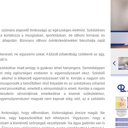
 számára alapvető fontosságú az egészséges életmód. Szédüléses
a korlátozza a mozgásban, sportolásban, de otthoni tornával, és
t állapotán. Bizonyos otthoni óvintézkedésekkel fokozhatja saját
veset, ne egyszerre sokat. A túlzott jóllakottság csökkenti az agy,
át is.
en szédülése miatt amúgy is gyakran lehet hányingere. Semmiképpen
ohol még egészséges emberen is egyensúlyzavart okoz. Szédülő
lkohol is kifejezett egyensúlyzavart vált ki. Kerülje a nagyon sós
elszaporodik a belsőfülben lévő folyadék és ez szédüléses rohamot
ohamot provokálhat, emellett a vérnyomását is emeli. Kerülje a nagyon
oleszterin vérszintjének emelkedése a kiserek szűkületéhez,
gyensúlyrendszeri magvak nem kapnak elég vért, az a szédülés
 fontosságú, hogy otthonában, biztonságban érezze magát. Ne
ednie, vagy kapaszkodókat kell elhelyezni. Vigyázzon, hogy a
ösen a kisméretű szőnyegek veszélyesek. Ha ágya galérián van is