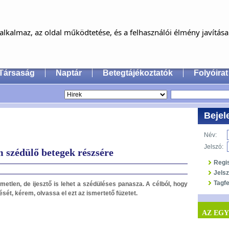
MAGYAR FÜL-, ORR-, GÉGE ÉS FEJ-,
NYAKSEBÉSZ ORVOSOK EGYESÜLET
lkalmaz, az oldal működtetése, és a felhasználói élmény javítás
an Society of Oto-Rhino-Laryngology, Head & Neck
Társaság
Naptár
Betegtájékoztatók
Folyóirat
Bejel
Név:
Jelszó:
 szédülő betegek részsére
Regi
Jels
Tagfe
tlen, de ijesztő is lehet a szédüléses panasza. A célból, hogy
ét, kérem, olvassa el ezt az ismertető füzetet.
AZ EG