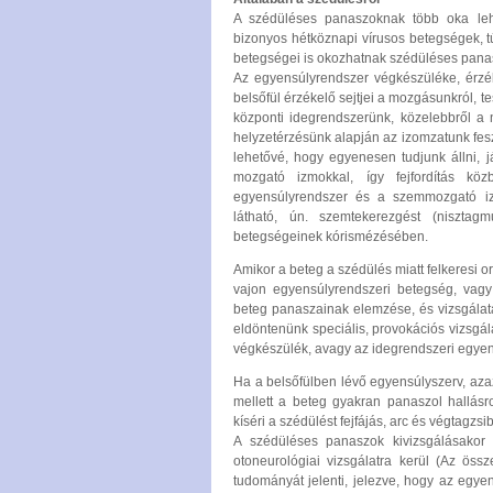
A szédüléses panaszoknak több oka leh
bizonyos hétköznapi vírusos betegségek, t
betegségei is okozhatnak szédüléses pana
Az egyensúlyrendszer végkészüléke, érzék
belsőfül érzékelő sejtjei a mozgásunkról, t
központi idegrendszerünk, közelebbről a n
helyzetérzésünk alapján az izomzatunk feszü
lehetővé, hogy egyenesen tudjunk állni,
mozgató izmokkal, így fejfordítás kö
egyensúlyrendszer és a szemmozgató iz
látható, ún. szemtekerezgést (nisztag
betegségeinek kórismézésében.
Amikor a beteg a szédülés miatt felkeresi or
vajon egyensúlyrendszeri betegség, va
beteg panaszainak elemzése, és vizsgálata
eldöntenünk speciális, provokációs vizsgá
végkészülék, avagy az idegrendszeri egyen
Ha a belsőfülben lévő egyensúlyszerv, az
mellett a beteg gyakran panaszol hallásr
kíséri a szédülést fejfájás, arc és végtagz
A szédüléses panaszok kivizsgálásakor 
otoneurológiai vizsgálatra kerül (Az össz
tudományát jelenti, jelezve, hogy az egye