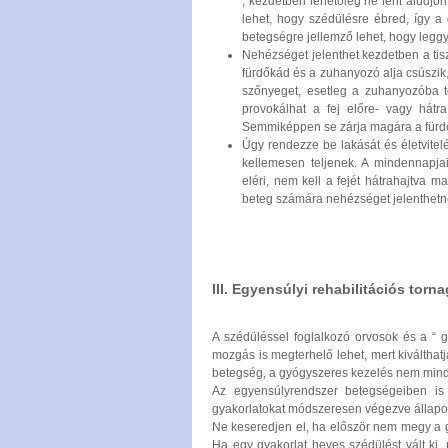
, kezdetben lehetőleg ne fent aludjon
lehet, hogy szédülésre ébred, így a
betegségre jellemző lehet, hogy legg
Nehézséget jelenthet kezdetben a tis
fürdőkád és a zuhanyozó alja csúszik
szőnyeget, esetleg a zuhanyozóba t
provokálhat a fej előre- vagy hátra
Semmiképpen se zárja magára a fürdő
Úgy rendezze be lakását és életvitel
kellemesen teljenek. A mindennapja
eléri, nem kell a fejét hátrahajtva 
beteg számára nehézséget jelenthetn
III. Egyensúlyi rehabilitációs torn
A szédüléssel foglalkozó orvosok és a “ g
mozgás is megterhelő lehet, mert kiválthatj
betegség, a gyógyszeres kezelés nem mind
Az egyensúlyrendszer betegségeiben is 
gyakorlatokat módszeresen végezve állapotá
Ne keseredjen el, ha először nem megy a g
Ha egy gyakorlat heves szédülést vált ki,