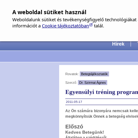
A weboldal sütiket használ
Weboldalunk sütiket és tevékenységfigyelő technológiákat a
információt a
Cookie tájékoztatóban
talál.
Hungari
Hírek
Rovatok:
Betegtájékoztatók
Szerző:
Dr. Szirmai Ágnes
Egyensúlyi tréning program
2011-05-17
Az Ön számára bizonyára nemcsak kelleme
megkönnyítsük Önnek a betegség elviselés
Előszó
Kedves Betegünk!
Általában a szédülésről