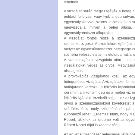
lehetnek.
A vizsgálat során megvizsgálják a beteg fü
például fülfolyás, vagy lyuk a dobhártyán
egyensúlyszervvel szoros kapcsolatban va
megvizsgálja, milyen a beteg állása, 
egyensúlyrendszer állapotára.
A vizsgálat fontos része a szemmozgá
szemtekerezgése. A szemtekerezgés (lati
melyet az egyensúlyrendszer betegsége is
sőt néha veleszületetten is előfordulhat, a
A szemmozgások vizsgálata után -- ha a
vizsgálatokat végez az orvos. Megvizsgál
nisztagmus.
A provokációs vizsgálatok közül az eg
hőingerléses vizsgálat. A vizsgálatkor felmel
hallójáraton keresztül a félkörös ívjárato
jön (mint amikor a hideg és a meleg víz 
félkörös ívjáratok érzékelő sejtjeit, ez az
orvos a szemmozgásokból következtet a b
szédülést érez, mely szédülésérzés pár 
különböző lehet. (Érdemes tudni, hogy Ma
Róbert, akiknek az érdeme volt az egyen
Róbert Nobel-díjat is kapott ezért.)
Az egyensúlyrendszer betegségei létrejöhe