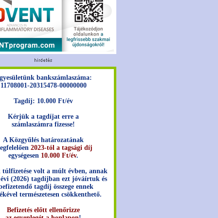
gyesületünk bankszámlaszáma:
11708001-20315478-00000000
Tagdíj: 10.000 Ft/év
Kérjük a tagdíjat erre a
számlaszámra fizesse!
A Közgyűlés határozatának
egfelelően
2023-tól a tagsági díj
egységesen
10.000 Ft/év
.
 túlfizetése volt a múlt évben, annak
 évi (2026) tagdíjban ezt jóváírtuk és
befizetendő tagdíj összege ennek
ékével természetesen csökkenthető.
Befizetés előtt ellenőrizze
az egyenlegét a honlapon
!