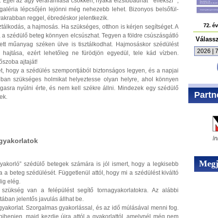
. Éjjel az agy véráramlása csökken, nyaka elzsibbadhat “ elfekszi “,
 galéria lépcsőjén lejönni még nehezebb lehet. Bizonyos belsőfül-
yakrabban reggel, ébredéskor jelentkezik.
72. é
ztálkodás, a hajmosás. Ha szükséges, otthon is kérjen segítséget. A
, a szédülő beteg könnyen elcsúszhat. Tegyen a földre csúszásgátló
Válass
ett műanyag széken ülve is tisztálkodhat. Hajmosáskor szédülést
 hajtása, ezért lehetőleg ne fürödjön egyedül, tele kád vízben.
szoba ajtaját!
ét, hogy a szédülés szempontjából biztonságos legyen, és a napjai
iban szükséges holmikat helyeztesse olyan helyre, ahol könnyen
magasra nyúlni érte, és nem kell székre állni. Mindezek egy szédülő
Partn
ek.
agyakorlatok
Megje
yakorló” szédülő betegek számára is jól ismert, hogy a legkisebb
a a beteg szédülését. Függetlenül attól, hogy mi a szédülést kiváltó
ig elég.
szükség van a felépülést segítő tornagyakorlatokra. Az alábbi
ban jelentős javulás állhat be.
yakorlat. Szorgalmas gyakorlással, és az idő múlásával menni fog.
 pihenjen, majd kezdje újra attól a gyakorlattól, amelynél még nem