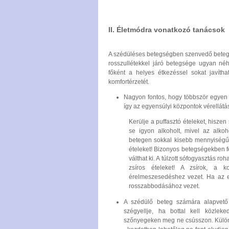
II. Életmódra vonatkozó tanácsok
A szédüléses betegségben szenvedő beteg
rosszullétekkel járó betegsége ugyan néh
főként a helyes étkezéssel sokat javítha
komfortérzetét.
Nagyon fontos, hogy többször egyen ke
így az egyensúlyi központok vérellátás
Kerülje a puffasztó ételeket, hisz
se igyon alkoholt, mivel az alk
betegen sokkal kisebb mennyiségű a
ételeket! Bizonyos betegségekben f
válthat ki. A túlzott sófogyasztás r
zsíros ételeket! A zsírok, a k
érelmeszesedéshez vezet. Ha az e
rosszabbodásához vezet.
A szédülő beteg számára alapvető
szégyellje, ha bottal kell közlek
szőnyegeken meg ne csússzon. Külön