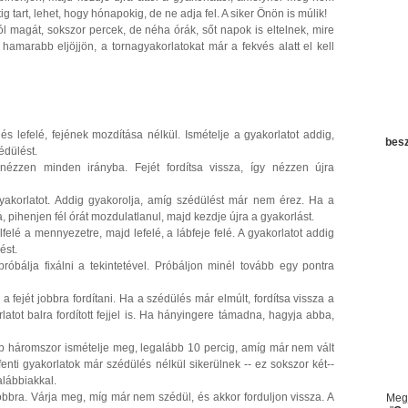
g tart, lehet, hogy hónapokig, de ne adja fel. A siker Önön is múlik!
l magát, sokszor percek, de néha órák, sőt napok is eltelnek, mire
 hamarabb eljöjjön, a tornagyakorlatokat már a fekvés alatt el kell
 és lefelé, fejének mozdítása nélkül. Ismételje a gyakorlatot addig,
besz
édülést.
 nézzen minden irányba. Fejét fordítsa vissza, így nézzen újra
 gyakorlatot. Addig gyakorolja, amíg szédülést már nem érez. Ha a
pihenjen fél órát mozdulatlanul, majd kezdje újra a gyakorlást.
lfelé a mennyezetre, majd lefelé, a lábfeje felé. A gyakorlatot addig
ést.
óbálja fixálni a tekintetével. Próbáljon minél tovább egy pontra
 fejét jobbra fordítani. Ha a szédülés már elmúlt, fordítsa vissza a
latot balra fordított fejjel is. Ha hányingere támadna, hagyja abba,
bb háromszor ismételje meg, legalább 10 percig, amíg már nem vált
fenti gyakorlatok már szédülés nélkül sikerülnek -- ez sokszor két--
alábbiakkal.
jobbra. Várja meg, míg már nem szédül, és akkor forduljon vissza. A
Megj