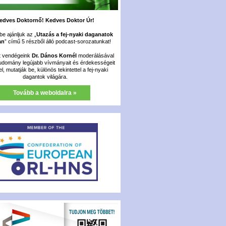
edves Doktornő! Kedves Doktor Úr!
e ajánljuk az „
Utazás a fej-nyaki daganatok
an
” című 5 részből álló podcast-sorozatunkat!
t vendégeink
Dr. Dános Kornél
moderálásával
udomány legújabb vívmányait és érdekességeit
fel, mutatják be, különös tekintettel a fej-nyaki
dagantok világára.
Tovább a weboldalra »