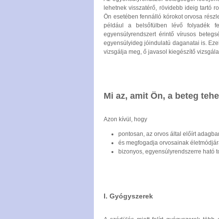
lehetnek visszatérő, rövidebb ideig tart
Ön esetében fennálló kórokot orvosa rés
például a belsőfülben lévő folyadék f
egyensúlyrendszert érintő vírusos betegsé
egyensúlyideg jóindulatú daganatai is. Eze
vizsgálja meg, ő javasol kiegészítő vizsgál
Mi az, amit Ön, a beteg teh
Azon kívül, hogy
pontosan, az orvos által előírt adagban
és megfogadja orvosainak életmódjár
bizonyos, egyensúlyrendszerre ható 
I. Gyógyszerek