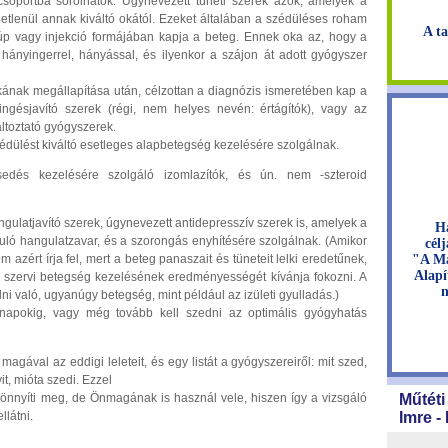
 csoportba sorolhatók. Úgynevezett tüneti szerek azok, amelyek a
getlenül annak kiváltó okától. Ezeket általában a szédüléses roham
A ta
kúp vagy injekció formájában kapja a beteg. Ennek oka az, hogy a
ányingerrel, hányással, és ilyenkor a szájon át adott gyógyszer
kának megállapítása után, célzottan a diagnózis ismeretében kap a
ingésjavító szerek (régi, nem helyes nevén: értágítók), vagy az
ltoztató gyógyszerek.
édülést kiváltó esetleges alapbetegség kezelésére szolgálnak.
edés kezelésére szolgáló izomlazítók, és ún. nem -szteroid
gulatjavító szerek, úgynevezett antidepresszív szerek is, amelyek a
H
ló hangulatzavar, és a szorongás enyhítésére szolgálnak. (Amikor
cél
"A Ma
m azért írja fel, mert a beteg panaszait és tüneteit lelki eredetűnek,
Alapí
 szervi betegség kezelésének eredményességét kívánja fokozni. A
n
i való, ugyanúgy betegség, mint például az izületi gyulladás.)
napokig, vagy még tovább kell szedni az optimális gyógyhatás
gával az eddigi leleteit, és egy listát a gyógyszereiről: mit szed,
, mióta szedi. Ezzel
önnyíti meg, de Önmagának is használ vele, hiszen így a vizsgáló
Műtéti
llátni.
Imre -