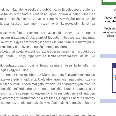
lét, nem látható- e esetleg a dobhártyáján fülbetegségre utaló jel,
K
. A hallás vizsgálata a következő lépés, hiszen a belső fülben az
Figyelméb
n a hallásérzékelés szerve, a csiga is. A vizsgáló orvos ezután
világáb
járása csukott szemmel, hiszen erről következtetni lehet az
Meghívot
az orvost
sok vizsgálata. Ilyenkor azt vizsgálják, vagy-e a betegnek
tárják 
n nevén nisztagmus) akaratunktól független ritmusos szemmozgás,
 okozhat. Egyes szembetegségeknek is lehet tünete a nisztagmus,
nélkül, hogy bármilyen betegség lenne a hátterében.
 beteg állapota engedi és szükségessé teszi-- ún. provokációs
ja például, hogy fejhelyzet és testhelyzetváltozásra kialakul -e
yik leghasznosabb, bár a beteg számára kissé kellemetlen, a
egítik vagy lehűtik a
kat, és ennek következtében az ívjáratokban lévő folyadék mozgásba
összekeveredik a kádban.). A folyadék áramlása izgalomba hozza a
 izgalom áttevődik a szemmozgató izmokra, és nisztagmus jön létre. Az
elsőfül működésére. A beteg a belsőfül izgalmi állapota alatt
percig tart, erőssége az egyensúlyrendszer betegségétől függően
gyarországról származott az a két tudós, Hőgyes Endre és Bárány
súlyrendszer élettanának és vizsgálatának kidolgozása. Bárány
tnek egyszeri, hosszabb lefolyású szédüléses periódusban, illetve