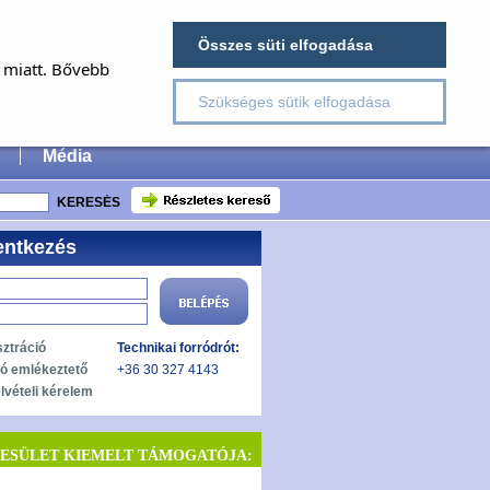
×
Összes süti elfogadása
E
a miatt. Bővebb
Szükséges sütik elfogadása
 Surgery
Média
entkezés
sztráció
Technikai forródrót:
zó emlékeztető
+36 30 327 4143
lvételi kérelem
YESÜLET KIEMELT TÁMOGATÓJA: