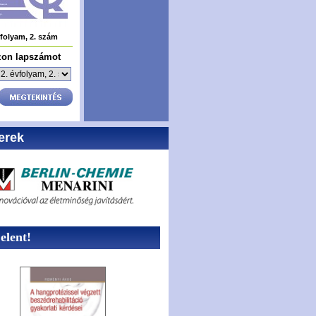
vfolyam, 2. szám
zon lapszámot
erek
lent!