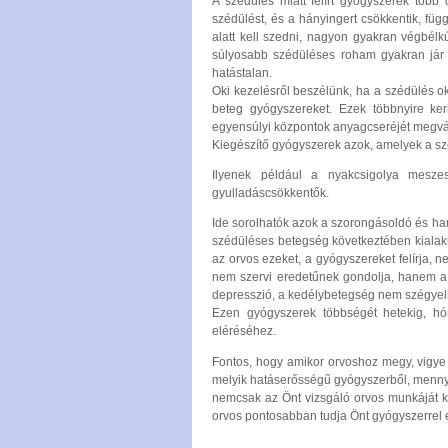
A szédülés miatt felírt gyógyszerek több
szédülést, és a hányingert csökkentik, füg
alatt kell szedni, nagyon gyakran végbél
súlyosabb szédüléses roham gyakran jár h
hatástalan.
Oki kezelésről beszélünk, ha a szédülés o
beteg gyógyszereket. Ezek többnyire ker
egyensúlyi központok anyagcseréjét megvá
Kiegészítő gyógyszerek azok, amelyek a sz
Ilyenek például a nyakcsigolya meszes
gyulladáscsökkentők.
Ide sorolhatók azok a szorongásoldó és han
szédüléses betegség következtében kialaku
az orvos ezeket, a gyógyszereket felírja, ne
nem szervi eredetűnek gondolja, hanem a
depresszió, a kedélybetegség nem szégyelln
Ezen gyógyszerek többségét hetekig, hó
eléréséhez.
Fontos, hogy amikor orvoshoz megy, vigye ma
melyik hatáserősségű gyógyszerből, mennyit
nemcsak az Önt vizsgáló orvos munkáját k
orvos pontosabban tudja Önt gyógyszerrel e