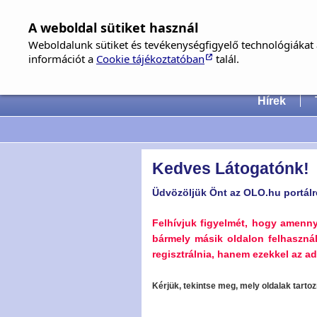
A weboldal sütiket használ
Weboldalunk sütiket és tevékenységfigyelő technológiákat a
információt a
Cookie tájékoztatóban
talál.
Hungari
Hírek
Kedves Látogatónk!
Üdvözöljük Önt az OLO.hu portálr
Felhívjuk figyelmét, hogy amenn
bármely másik oldalon felhaszná
regisztrálnia, hanem ezekkel az ada
Kérjük, tekintse meg, mely oldalak tart