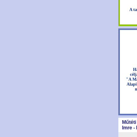
A ta
H
cél
"A Ma
Alapí
n
Műtéti
Imre -