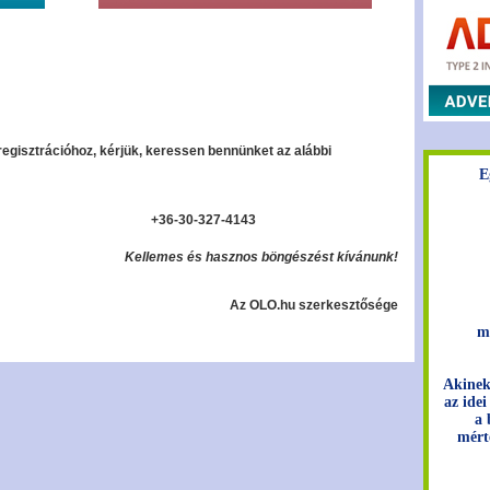
regisztrációhoz, kérjük, keressen bennünket az alábbi
E
+36-30-327-4143
Kellemes és hasznos böngészést kívánunk!
Az OLO.hu szerkesztősége
m
Akinek
az idei
a 
mért