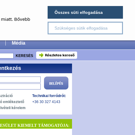
×
Összes süti elfogadása
E
a miatt. Bővebb
Szükséges sütik elfogadása
 Surgery
Média
entkezés
sztráció
Technikai forródrót:
zó emlékeztető
+36 30 327 4143
lvételi kérelem
YESÜLET KIEMELT TÁMOGATÓJA: