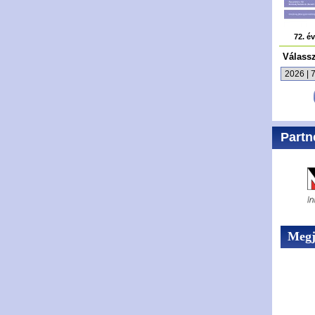
72. é
Válass
Partn
Megje