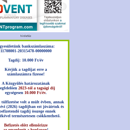
gyesületünk bankszámlaszáma:
11708001-20315478-00000000
Tagdíj: 10.000 Ft/év
Kérjük a tagdíjat erre a
számlaszámra fizesse!
A Közgyűlés határozatának
egfelelően
2023-tól a tagsági díj
egységesen
10.000 Ft/év
.
 túlfizetése volt a múlt évben, annak
 évi (2026) tagdíjban ezt jóváírtuk és
befizetendő tagdíj összege ennek
ékével természetesen csökkenthető.
Befizetés előtt ellenőrizze
az egyenlegét a honlapon
!