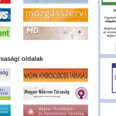
K
Figyelméb
világáb
Meghívot
az orvost
tárják 
rsasági oldalak