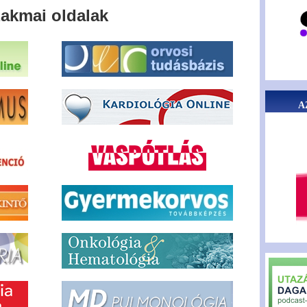
akmai oldalak
A