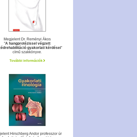
Megjelent Dr. Reményi Ákos
"
A hangprotézissel végzett
édrehabilitáció gyakorlati kérdései
"
című szakkönyve.
További információk
elent Hirschberg Andor professzor úr