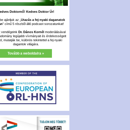
edves Doktornő! Kedves Doktor Úr!
e ajánljuk az „
Utazás a fej-nyaki daganatok
an
” című 5 részből álló podcast-sorozatunkat!
t vendégeink
Dr. Dános Kornél
moderálásával
udomány legújabb vívmányait és érdekességeit
fel, mutatják be, különös tekintettel a fej-nyaki
dagantok világára.
Tovább a weboldalra »