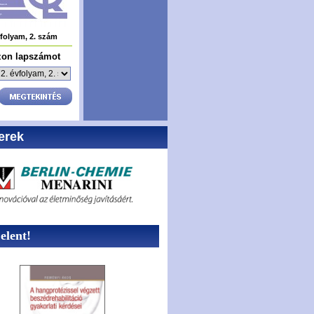
vfolyam, 2. szám
zon lapszámot
erek
lent!