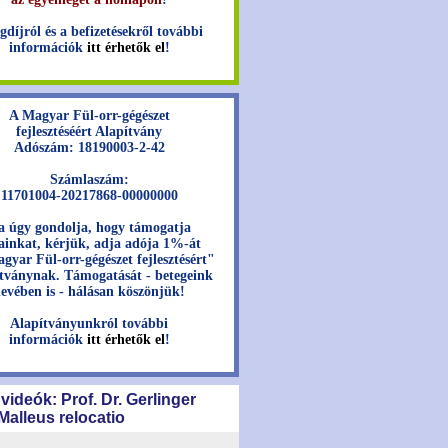
gdíjról és a befizetésekről további
információk
itt érhetők el
!
A Magyar Fül-orr-gégészet
fejlesztéséért Alapítvány
Adószám: 18190003-2-42
Számlaszám:
11701004-20217868-00000000
a úgy gondolja, hogy támogatja
jainkat, kérjük, adja adója 1%-át
gyar Fül-orr-gégészet fejlesztésért"
tványnak. Támogatását - betegeink
evében is - hálásan köszönjük!
Alapítványunkról további
információk
itt érhetők el
!
 videók: Prof. Dr. Gerlinger
 Malleus relocatio