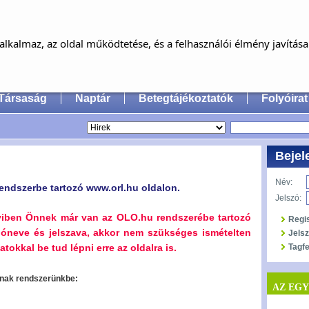
MAGYAR FÜL-, ORR-, GÉGE ÉS FEJ-,
NYAKSEBÉSZ ORVOSOK EGYESÜLET
lkalmaz, az oldal működtetése, és a felhasználói élmény javítás
an Society of Oto-Rhino-Laryngology, Head & Neck
Társaság
Naptár
Betegtájékoztatók
Folyóirat
Bejel
Név:
endszerbe tartozó www.orl.hu oldalon.
Jelszó:
yiben Önnek már van az OLO.hu rendszerébe tartozó
Regi
lóneve és jelszava, akkor nem szükséges ismételten
Jels
tokkal be tud lépni erre az oldalra is.
Tagfe
oznak rendszerünkbe:
AZ EG