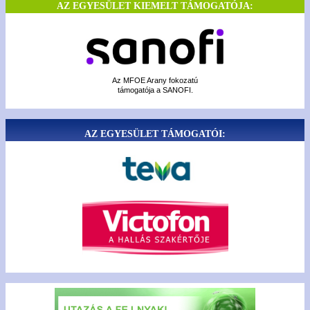
AZ EGYESÜLET KIEMELT TÁMOGATÓJA:
Az MFOE Arany fokozatú
támogatója a SANOFI.
AZ EGYESÜLET TÁMOGATÓI: