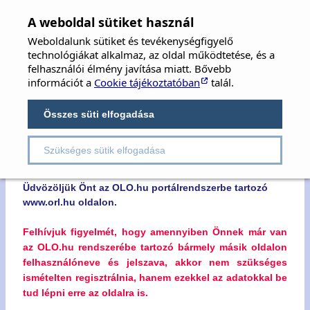
MFOE
×
A weboldal sütiket használ
Weboldalunk sütiket és tevékenységfigyelő
MAGYAR FÜL-, ORR-, GÉGE ÉS FEJ-,
technológiákat alkalmaz, az oldal működtetése, és a
NYAKSEBÉSZ ORVOSOK EGYESÜLETE
felhasználói élmény javítása miatt. Bővebb
információt a
Cookie tájékoztatóban
talál.
Hungarian Society of Oto-Rhino-Laryngology,
Head & Neck Surgery
Összes süti elfogadása
Szükséges sütik elfogadása
Kedves Látogatónk!
Üdvözöljük Önt az OLO.hu portálrendszerbe tartozó
www.orl.hu oldalon.
Felhívjuk figyelmét, hogy amennyiben Önnek már van
az OLO.hu rendszerébe tartozó bármely másik oldalon
felhasználóneve és jelszava, akkor nem szükséges
ismételten regisztrálnia, hanem ezekkel az adatokkal be
tud lépni erre az oldalra is.