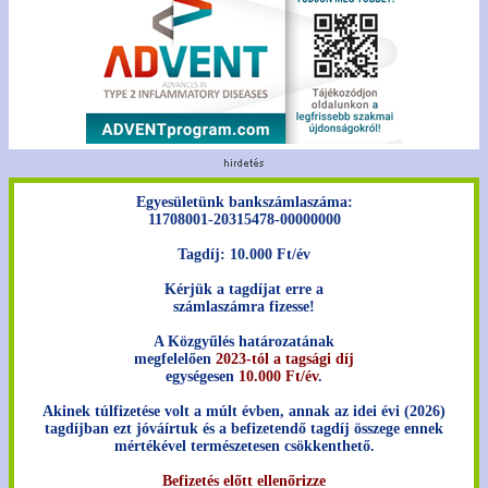
Egyesületünk bankszámlaszáma:
11708001-20315478-00000000
Tagdíj: 10.000 Ft/év
Kérjük a tagdíjat erre a
számlaszámra fizesse!
A Közgyűlés határozatának
megfelelően
2023-tól a tagsági díj
egységesen
10.000 Ft/év
.
Akinek túlfizetése volt a múlt évben, annak az idei évi (2026)
tagdíjban ezt jóváírtuk és a befizetendő tagdíj összege ennek
mértékével természetesen csökkenthető.
Befizetés előtt ellenőrizze