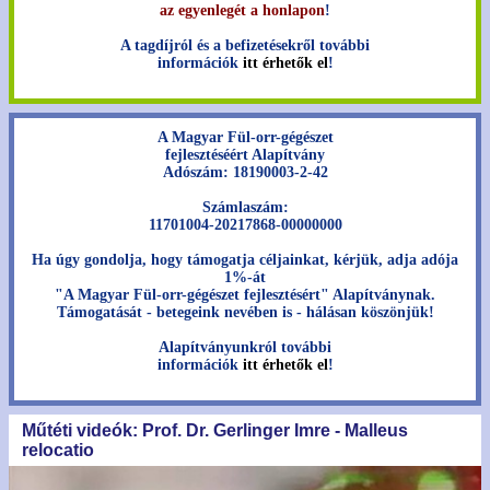
az egyenlegét a honlapon
!
A tagdíjról és a befizetésekről további
információk
itt érhetők el
!
A Magyar Fül-orr-gégészet
fejlesztéséért Alapítvány
Adószám: 18190003-2-42
Számlaszám:
11701004-20217868-00000000
Ha úgy gondolja, hogy támogatja céljainkat, kérjük, adja adója
1%-át
"A Magyar Fül-orr-gégészet fejlesztésért" Alapítványnak.
Támogatását - betegeink nevében is - hálásan köszönjük!
Alapítványunkról további
információk
itt érhetők el
!
Műtéti videók: Prof. Dr. Gerlinger Imre - Malleus
relocatio