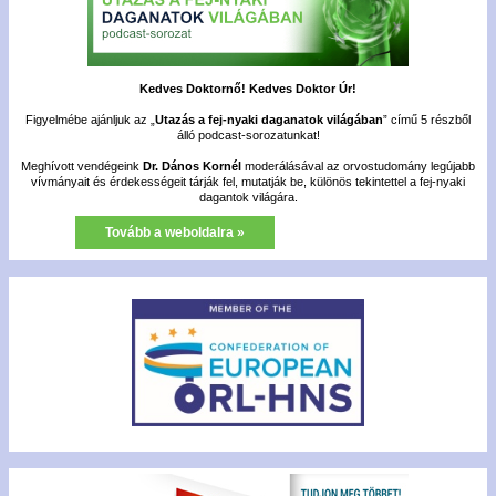
Kedves Doktornő! Kedves Doktor Úr!
Figyelmébe ajánljuk az „
Utazás a fej-nyaki daganatok világában
” című 5 részből
álló podcast-sorozatunkat!
Meghívott vendégeink
Dr. Dános Kornél
moderálásával az orvostudomány legújabb
vívmányait és érdekességeit tárják fel, mutatják be, különös tekintettel a fej-nyaki
dagantok világára.
Tovább a weboldalra »