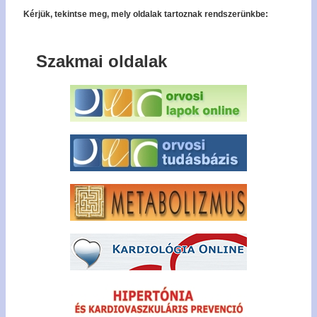
Kérjük, tekintse meg, mely oldalak tartoznak rendszerünkbe:
Szakmai oldalak
Bel
Regisz
Jel
emlék
Tagfel
kér
Tech
forró
+36
327 